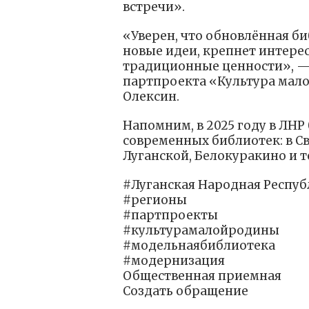
встречи».
«Уверен, что обновлённая би
новые идеи, крепнет интере
традиционные ценности», —
партпроекта «Культура мал
Олексин.
Напомним, в 2025 году в ЛН
современных библиотек: в Св
Луганской, Белокуракино и т
#Луганская Народная Респуб
#регионы
#партпроекты
#культурамалойродины
#модельнаябиблиотека
#модернизация
Общественная приемная
Создать обращение