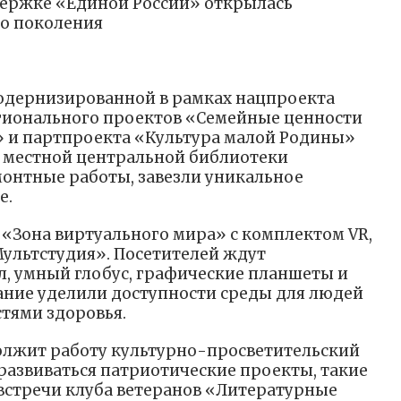
держке «Единой России» открылась
го поколения
 модернизированной в рамках нацпроекта
гионального проектов «Семейные ценности
» и партпроекта «Культура малой Родины»
зе местной центральной библиотеки
онтные работы, завезли уникальное
е.
: «Зона виртуального мира» с комплектом VR,
Мультстудия». Посетителей ждут
л, умный глобус, графические планшеты и
ание уделили доступности среды для людей
тями здоровья.
олжит работу культурно-просветительский
 развиваться патриотические проекты, такие
 встречи клуба ветеранов «Литературные