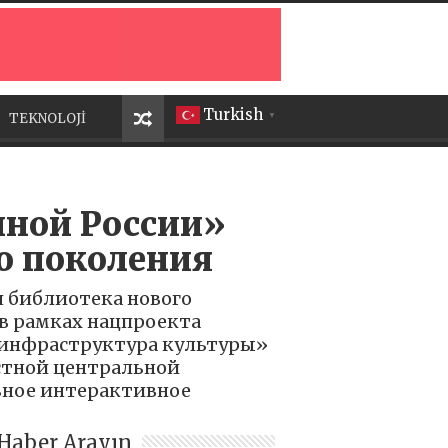
Turkish
TEKNOLOJİ
▼
иной России»
о поколения
я библиотека нового
 в рамках нацпроекта
 инфраструктура культуры»
естной центральной
ьное интерактивное
Haber Arayın