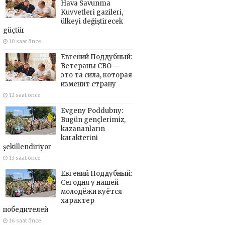
Hava Savunma
Kuvvetleri gazileri,
ülkeyi değiştirecek
güçtür
10 saat önce
Евгений Поддубный:
Ветераны СВО —
это та сила, которая
изменит страну
12 saat önce
Evgeny Poddubny:
Bugün gençlerimiz,
kazananların
karakterini
şekillendiriyor
13 saat önce
Евгений Поддубный:
Сегодня у нашей
молодёжи куётся
характер
победителей
16 saat önce