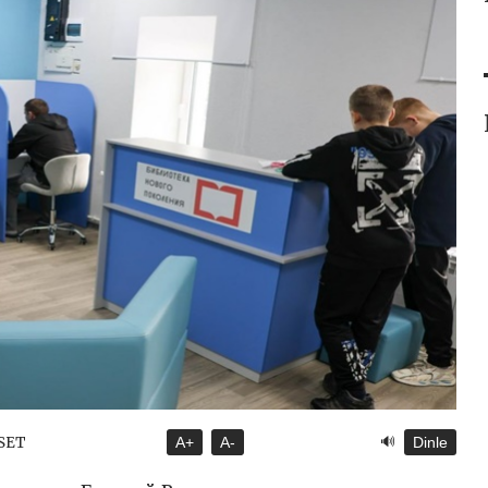
🔊
ASET
A+
A-
Dinle