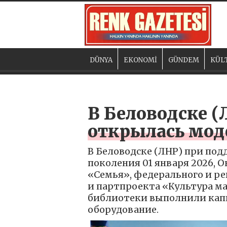
DÜNYA
EKONOMİ
GÜNDEM
KÜL
В Беловодске 
открылась мод
В Беловодске (ЛНР) при по
поколения 01 января 2026, 
«Семья», федерального и р
и партпроекта «Культура ма
библиотеки выполнили кап
оборудование.