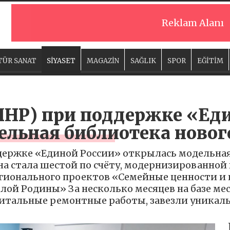
Reklam Alanı
TÜR SANAT
SİYASET
MAGAZİN
SAĞLIK
SPOR
EĞİTİM
(ЛНР) при поддержке «Ед
ельная библиотека новог
ддержке «Единой России» открылась модельна
Она стала шестой по счёту, модернизированной
егионального проектов «Семейные ценности и
лой Родины» За несколько месяцев на базе м
итальные ремонтные работы, завезли уникал