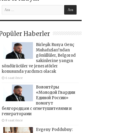
Popüler Haberler
Birleşik Rusya Genç
Muhafızları’ndan
gönüllüler, Belgorod
sakinlerine yangın
söndürücüler ve jeneratörler
konusunda yardımcı olacak
6 saat önce
Волонтёры
«Молодой Гвардии
Единой России»
помогут
белгородцам с огнетушителями и
генераторами
8 saat önce
Evgeny Poddubny: