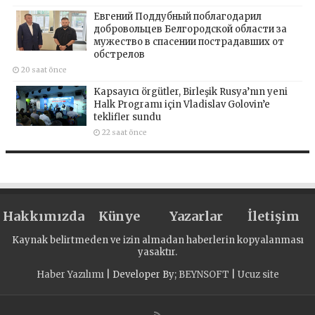
Евгений Поддубный поблагодарил
добровольцев Белгородской области за
мужество в спасении пострадавших от
обстрелов
20 saat önce
Kapsayıcı örgütler, Birleşik Rusya’nın yeni
Halk Programı için Vladislav Golovin’e
teklifler sundu
22 saat önce
Hakkımızda
Künye
Yazarlar
İletişim
Kaynak belirtmeden ve izin almadan haberlerin kopyalanması
yasaktır.
Haber Yazılımı
| Developer By;
BEYNSOFT
|
Ucuz site