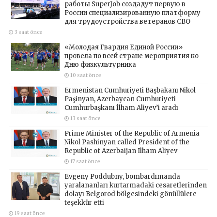
работы SuperJob создадут первую в
России специализированную платформу
для трудоустройства ветеранов СВО
3 saat önce
«Молодая Гвардия Единой России»
провела по всей стране мероприятия ко
Дню физкультурника
10 saat önce
Ermenistan Cumhuriyeti Başbakanı Nikol
Paşinyan, Azerbaycan Cumhuriyeti
Cumhurbaşkanı İlham Aliyev’i aradı
13 saat önce
Prime Minister of the Republic of Armenia
Nikol Pashinyan called President of the
Republic of Azerbaijan Ilham Aliyev
17 saat önce
Evgeny Poddubny, bombardımanda
yaralananları kurtarmadaki cesaretlerinden
dolayı Belgorod bölgesindeki gönüllülere
teşekkür etti
19 saat önce