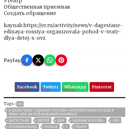
#театр
Общественная приемная
Создать обращение
kaynak:https://er.ru/activity/news/v-dagestane-
edinaya-rossiya-organizovala-pohod-v-teatr-
dlya-detej-s-ovz
Paylaş:
Facebook
Twitter
WhatsApp
Pinterest
Tags
В
В ДАГЕСТАНЕ «ЕДИНАЯ РОССИЯ» ОРГАНИЗОВАЛА ПОХОД В
КИНО ДЛЯ ДЕТЕЙ МОБИЛИЗОВАННЫХ
ДАГЕСТАНЕ
ДЕТЕЙ
ДЛЯ
ЕДИНАЯ РОССИЯ»
ОВЗ
ОРГАНИЗОВАЛА
ПОХОД
С
ТЕАТР