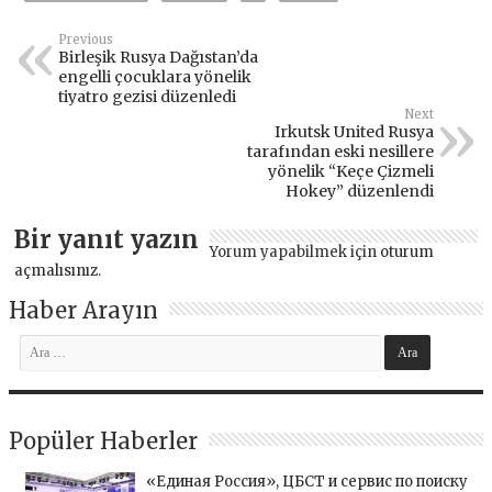
Previous
Birleşik Rusya Dağıstan’da
engelli çocuklara yönelik
tiyatro gezisi düzenledi
Next
Irkutsk United Rusya
tarafından eski nesillere
yönelik “Keçe Çizmeli
Hokey” düzenlendi
Bir yanıt yazın
Yorum yapabilmek için
oturum
açmalısınız
.
Haber Arayın
Popüler Haberler
«Единая Россия», ЦБСТ и сервис по поиску