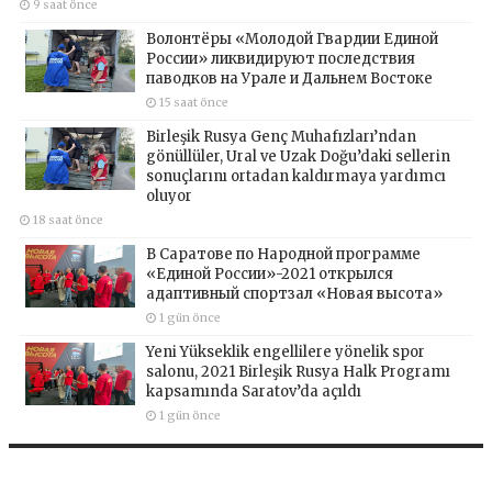
9 saat önce
Волонтёры «Молодой Гвардии Единой
России» ликвидируют последствия
паводков на Урале и Дальнем Востоке
15 saat önce
Birleşik Rusya Genç Muhafızları’ndan
gönüllüler, Ural ve Uzak Doğu’daki sellerin
sonuçlarını ortadan kaldırmaya yardımcı
oluyor
18 saat önce
В Саратове по Народной программе
«Единой России»-2021 открылся
адаптивный спортзал «Новая высота»
1 gün önce
Yeni Yükseklik engellilere yönelik spor
salonu, 2021 Birleşik Rusya Halk Programı
kapsamında Saratov’da açıldı
1 gün önce