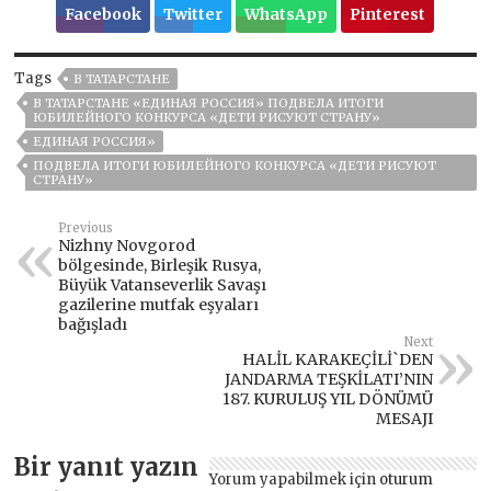
Facebook
Twitter
WhatsApp
Pinterest
Tags
В ТАТАРСТАНЕ
В ТАТАРСТАНЕ «ЕДИНАЯ РОССИЯ» ПОДВЕЛА ИТОГИ
ЮБИЛЕЙНОГО КОНКУРСА «ДЕТИ РИСУЮТ СТРАНУ»
ЕДИНАЯ РОССИЯ»
ПОДВЕЛА ИТОГИ ЮБИЛЕЙНОГО КОНКУРСА «ДЕТИ РИСУЮТ
СТРАНУ»
Previous
Nizhny Novgorod
bölgesinde, Birleşik Rusya,
Büyük Vatanseverlik Savaşı
gazilerine mutfak eşyaları
bağışladı
Next
HALİL KARAKEÇİLİ`DEN
JANDARMA TEŞKİLATI’NIN
187. KURULUŞ YIL DÖNÜMÜ
MESAJI
Bir yanıt yazın
Yorum yapabilmek için
oturum