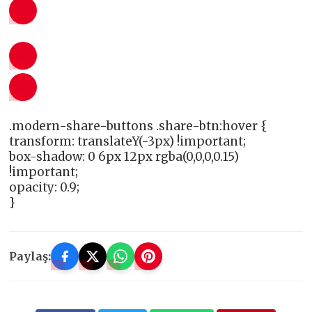
.modern-share-buttons .share-btn:hover {
transform: translateY(-3px) !important;
box-shadow: 0 6px 12px rgba(0,0,0,0.15)
!important;
opacity: 0.9;
}
Paylaş: