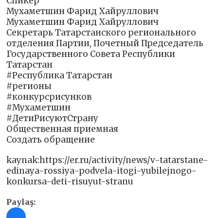
Спикер
Мухаметшин Фарид Хайруллович
Мухаметшин Фарид Хайруллович
Секретарь Татарстанского регионального
отделения Партии, Почетный Председатель
Государственного Совета Республики
Татарстан
#Республика Татарстан
#регионы
#конкурсрисунков
#Мухаметшин
#ДетиРисуютСтрану
Общественная приемная
Создать обращение
kaynak:https://er.ru/activity/news/v-tatarstane-
edinaya-rossiya-podvela-itogi-yubilejnogo-
konkursa-deti-risuyut-stranu
Paylaş: