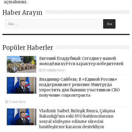
açmalısınız
.
Haber Arayın
Popüler Haberler
Евгений Поддубный: Сегодня у нашей
молодёжи куётся характер победителей
55 dakika önce
Владимир Сайбель: В «Единой России»
поддерживают решение Минтруда
упростить для бывших участников СВО
получение соцконтракта
3 saat önce
Vladimir Saibel: Birleşik Rusya, Çalışma
Bakanlığı’nın eski SVO katılımcılarının
sosyal sözleşme edinme sürecini
basitleştirme kararını destekliyor