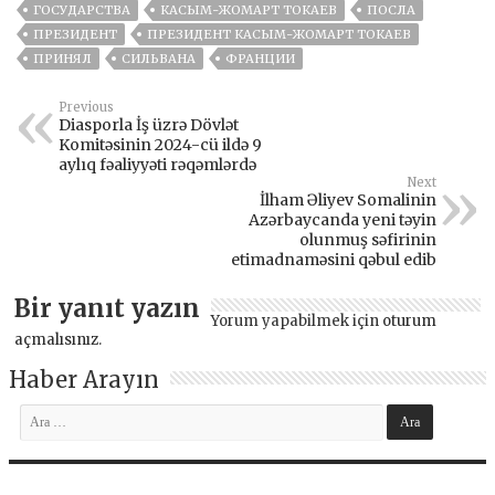
ГОСУДАРСТВА
КАСЫМ-ЖОМАРТ ТОКАЕВ
ПОСЛА
ПРЕЗИДЕНТ
ПРЕЗИДЕНТ КАСЫМ-ЖОМАРТ ТОКАЕВ
ПРИНЯЛ
СИЛЬВАНА
ФРАНЦИИ
Previous
Diasporla İş üzrə Dövlət
Komitəsinin 2024-cü ildə 9
aylıq fəaliyyəti rəqəmlərdə
Next
İlham Əliyev Somalinin
Azərbaycanda yeni təyin
olunmuş səfirinin
etimadnaməsini qəbul edib
Bir yanıt yazın
Yorum yapabilmek için
oturum
açmalısınız
.
Haber Arayın