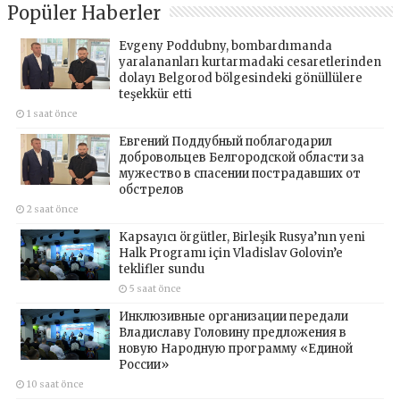
Popüler Haberler
Evgeny Poddubny, bombardımanda
yaralananları kurtarmadaki cesaretlerinden
dolayı Belgorod bölgesindeki gönüllülere
teşekkür etti
1 saat önce
Евгений Поддубный поблагодарил
добровольцев Белгородской области за
мужество в спасении пострадавших от
обстрелов
2 saat önce
Kapsayıcı örgütler, Birleşik Rusya’nın yeni
Halk Programı için Vladislav Golovin’e
teklifler sundu
5 saat önce
Инклюзивные организации передали
Владиславу Головину предложения в
новую Народную программу «Единой
России»
10 saat önce