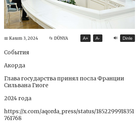
🔊
📅 Kasım 3, 2024
📂 DÜNYA
A+
A-
Dinle
События
Акорда
Глава государства принял посла Франции
Сильвана Гиоге
2024 года
https://x.com/aqorda_press/status/1852299918351
761768