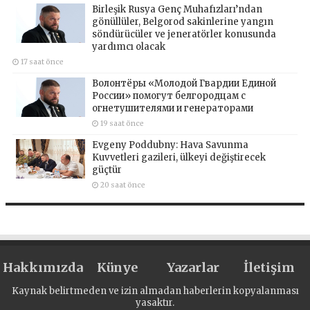
Birleşik Rusya Genç Muhafızları’ndan
gönüllüler, Belgorod sakinlerine yangın
söndürücüler ve jeneratörler konusunda
yardımcı olacak
17 saat önce
Волонтёры «Молодой Гвардии Единой
России» помогут белгородцам с
огнетушителями и генераторами
19 saat önce
Evgeny Poddubny: Hava Savunma
Kuvvetleri gazileri, ülkeyi değiştirecek
güçtür
20 saat önce
Hakkımızda
Künye
Yazarlar
İletişim
Kaynak belirtmeden ve izin almadan haberlerin kopyalanması
yasaktır.