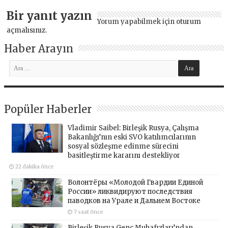
Bir yanıt yazın
Yorum yapabilmek için
oturum
açmalısınız
.
Haber Arayın
Popüler Haberler
Vladimir Saibel: Birleşik Rusya, Çalışma
Bakanlığı’nın eski SVO katılımcılarının
sosyal sözleşme edinme sürecini
basitleştirme kararını destekliyor
22 dakika önce
Волонтёры «Молодой Гвардии Единой
России» ликвидируют последствия
паводков на Урале и Дальнем Востоке
7 saat önce
Birleşik Rusya Genç Muhafızları’ndan