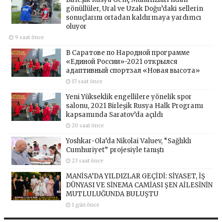
gönüllüler, Ural ve Uzak Doğu’daki sellerin
sonuçlarını ortadan kaldırmaya yardımcı
oluyor
9 saat önce
В Саратове по Народной программе
«Единой России»-2021 открылся
адаптивный спортзал «Новая высота»
17 saat önce
Yeni Yükseklik engellilere yönelik spor
salonu, 2021 Birleşik Rusya Halk Programı
kapsamında Saratov’da açıldı
20 saat önce
Yoshkar-Ola’da Nikolai Valuev, “Sağlıklı
Cumhuriyet” projesiyle tanıştı
23 saat önce
MANİSA’DA YILDIZLAR GEÇİDİ: SİYASET, İŞ
DÜNYASI VE SİNEMA CAMİASI ŞEN AİLESİNİN
MUTLULUĞUNDA BULUŞTU
1 gün önce