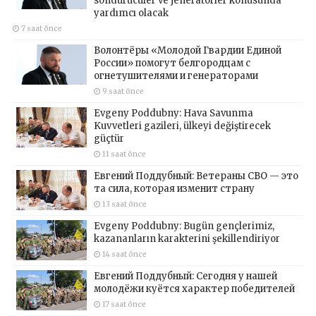
söndürücüler ve jeneratörler konusunda
yardımcı olacak
7 saat önce
Волонтёры «Молодой Гвардии Единой
России» помогут белгородцам с
огнетушителями и генераторами
9 saat önce
Evgeny Poddubny: Hava Savunma
Kuvvetleri gazileri, ülkeyi değiştirecek
güçtür
11 saat önce
Евгений Поддубный: Ветераны СВО — это
та сила, которая изменит страну
13 saat önce
Evgeny Poddubny: Bugün gençlerimiz,
kazananların karakterini şekillendiriyor
14 saat önce
Евгений Поддубный: Сегодня у нашей
молодёжи куётся характер победителей
17 saat önce