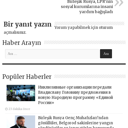
Birleşik Rusya, LPR’nin
sosyal kurumlarına insani
yardım bağışladı
Bir yanıt yazın
Yorum yapabilmek için
oturum
açmalısınız
.
Haber Arayın
Popüler Haberler
Инклюзивные организации передали
Владиславу Головину предложения в
новую Народную программу «Единой
России»
23 dakika önce
Birleşik Rusya Genç Muhafızları’ndan
gönüllüler, Belgorod sakinlerine yangın