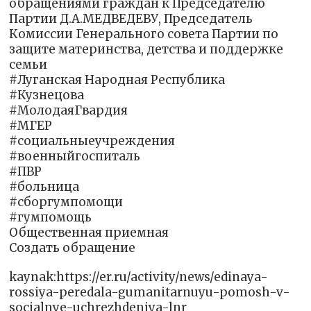
обращениями граждан к Председателю
Партии Д.А.МЕДВЕДЕВУ, Председатель
Комиссии Генерального совета Партии по
защите материнства, детства и поддержке
семьи
#Луганская Народная Республика
#Кузнецова
#МолодаяГвардия
#МГЕР
#социальныеучреждения
#военныйгоспиталь
#ПВР
#больница
#сборгумпомощи
#гумпомощь
Общественная приемная
Создать обращение
kaynak:https://er.ru/activity/news/edinaya-
rossiya-peredala-gumanitarnuyu-pomosh-v-
socialnye-uchrezhdeniya-lnr