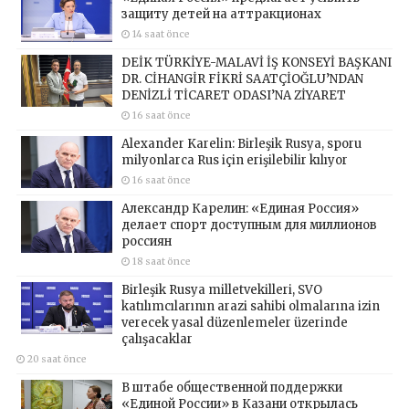
защиту детей на аттракционах
14 saat önce
DEİK TÜRKİYE-MALAVİ İŞ KONSEYİ BAŞKANI
DR. CİHANGİR FİKRİ SAATÇİOĞLU’NDAN
DENİZLİ TİCARET ODASI’NA ZİYARET
16 saat önce
Alexander Karelin: Birleşik Rusya, sporu
milyonlarca Rus için erişilebilir kılıyor
16 saat önce
Александр Карелин: «Единая Россия»
делает спорт доступным для миллионов
россиян
18 saat önce
Birleşik Rusya milletvekilleri, SVO
katılımcılarının arazi sahibi olmalarına izin
verecek yasal düzenlemeler üzerinde
çalışacaklar
20 saat önce
В штабе общественной поддержки
«Единой России» в Казани открылась