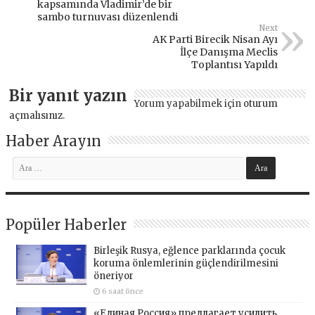
kapsamında Vladimir’de bir
sambo turnuvası düzenlendi
Next
AK Parti Birecik Nisan Ayı
İlçe Danışma Meclis
Toplantısı Yapıldı
Bir yanıt yazın
Yorum yapabilmek için
oturum
açmalısınız
.
Haber Arayın
Popüler Haberler
Birleşik Rusya, eğlence parklarında çocuk
koruma önlemlerinin güçlendirilmesini
öneriyor
6 saat önce
«Единая Россия» предлагает усилить