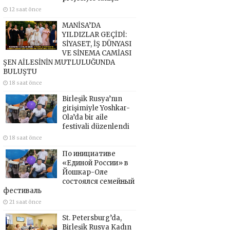
12 saat önce
MANİSA’DA
YILDIZLAR GEÇİDİ:
SİYASET, İŞ DÜNYASI
VE SİNEMA CAMİASI
ŞEN AİLESİNİN MUTLULUĞUNDA
BULUŞTU
18 saat önce
Birleşik Rusya’nın
girişimiyle Yoshkar-
Ola’da bir aile
festivali düzenlendi
18 saat önce
По инициативе
«Единой России» в
Йошкар-Оле
состоялся семейный
фестиваль
21 saat önce
St. Petersburg’da,
Birleşik Rusya Kadın