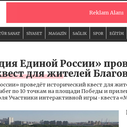
Reklam Alanı
TÜR SANAT
SİYASET
MAGAZİN
SAĞLIK
SPOR
EĞİTİM
дия Единой России» про
квест для жителей Благо
оссии» проведёт исторический квест для жит
забег по 10 точкам на площади Победы и прил
июля Участники интерактивной игры-квеста 