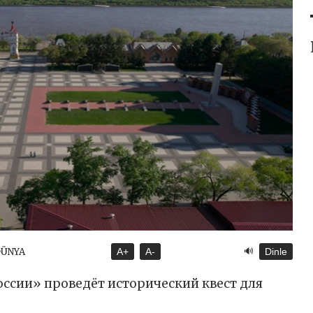
🔊
DÜNYA
A+
A-
Dinle
ссии» проведёт исторический квест для