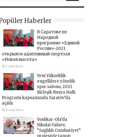
Popüler Haberler
В Саратове по
Народной
программе «Единой
России»-2021
открылся адаптивный спортзал
«Новая высота»
5 saat önce
Yeni Yükseklik
engellilere yönelik
spor salonu, 2021
Birleşik Rusya Halk
Programı kapsamında Saratov’da
açıldı
8 saat önce
Yoshkar-Ola’da
Nikolai Valuev,
“Sağlıklı Cumhuriyet”
projesiyle tanıştı