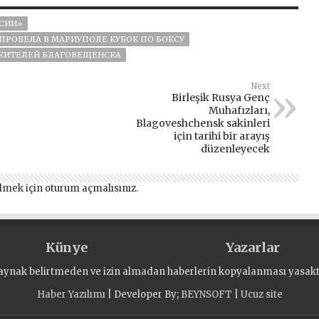
СИИ»
ПРОВЕЛА В МАРИУПОЛЕ КУБОК ПО БОКСУ
 ЖИТЕЛЕЙ БЛАГОВЕЩЕНСКА
Next
Birleşik Rusya Genç
Muhafızları,
Blagoveshchensk sakinleri
için tarihi bir arayış
düzenleyecek
lmek için
oturum açmalısınız
.
Künye
Yazarlar
aynak belirtmeden ve izin almadan haberlerin kopyalanması yasaktı
Haber Yazılımı
| Developer By;
BEYNSOFT
|
Ucuz site