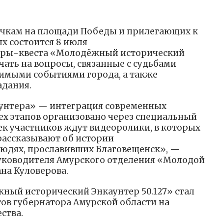
точкам на площади Победы и прилегающих к
х состоится 8 июля
гры-квеста «Молодёжный исторический
ечать на вопросы, связанные с судьбами
имыми событиями города, а также
адания.
аунтера» — интеграция современных
ех этапов организовано через специальный
чек участников ждут видеоролики, в которых
рассказывают об истории
людях, прославивших Благовещенск», —
 руководителя Амурского отделения «Молодой
на Куловерова.
ный исторический Энкаунтер 50.127» стал
ов губернатора Амурской области на
ства.