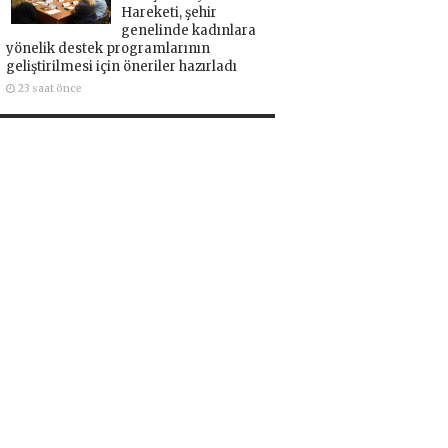
Hareketi, şehir
genelinde kadınlara
yönelik destek programlarının
geliştirilmesi için öneriler hazırladı
23 saat önce