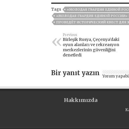
Tags
«МОЛОДАЯ ГВАРДИЯ ЕДИНОЙ РОС
«МОЛОДАЯ ГВАРДИЯ ЕДИНОЙ РОССИИ» 
ПРОВЕДЁТ ИСТОРИЧЕСКИЙ КВЕСТ ДЛЯ
Previous
Birleşik Rusya, Çeçenya’daki
oyun alanları ve rekreasyon
merkezlerinin güvenliğini
denetledi
Bir yanıt yazın
Yorum yapabi
Hakkımızda
K