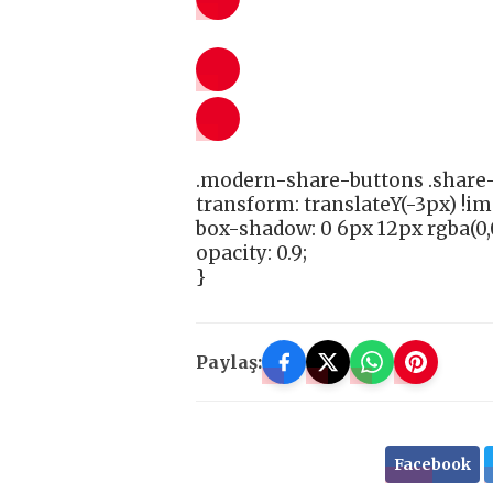
.modern-share-buttons .share-
transform: translateY(-3px) !i
box-shadow: 0 6px 12px rgba(0,0
opacity: 0.9;
}
Paylaş:
Facebook