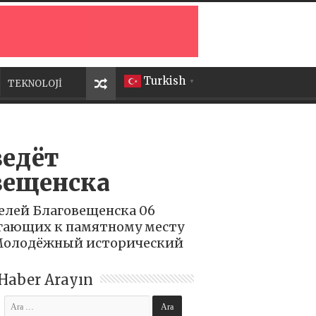
Turkish
TEKNOLOJİ
▼
ведёт
вещенска
елей Благовещенска 06
егающих к памятному месту
«Молодёжный исторический
Haber Arayın