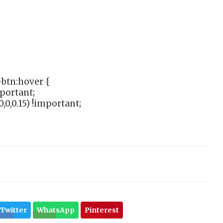
btn:hover {
mportant;
,0,0.15) !important;
Twitter
WhatsApp
Pinterest