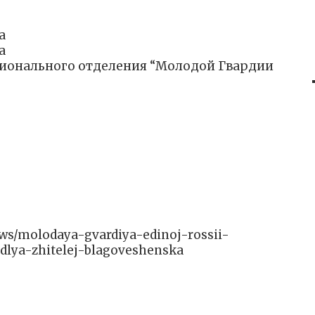
а
а
гионального отделения “Молодой Гвардии
news/molodaya-gvardiya-edinoj-rossii-
-dlya-zhitelej-blagoveshenska