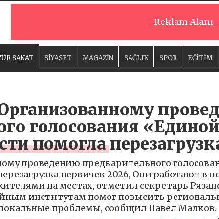
Reklam Alanı
ÜR SANAT
SİYASET
MAGAZİN
SAĞLIK
SPOR
EĞİTİM
 Организованному прове
ого голосования «Единой
сти помогла перезагрузк
ному проведению предварительного голосован
перезагрузка первичек 2026, Они работают в 
ителями на местах, отметил секретарь Рязанс
ийным институтам помог повысить региональн
локальные проблемы, сообщил Павел Малков.