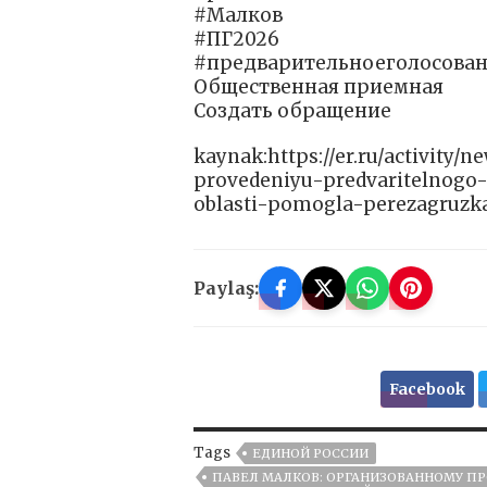
#Малков
#ПГ2026
#предварительноеголосова
Общественная приемная
Создать обращение
kaynak:https://er.ru/activit
provedeniyu-predvaritelnogo-
oblasti-pomogla-perezagruzk
Paylaş:
Facebook
Tags
ЕДИНОЙ РОССИИ
ПАВЕЛ МАЛКОВ: ОРГАНИЗОВАННОМУ П