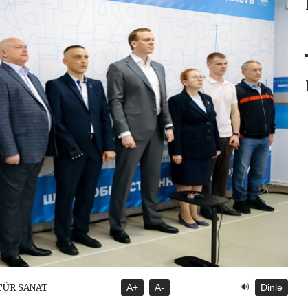
🔊
TÜR SANAT
A+
A-
Dinle