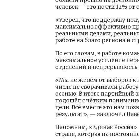
области прошло на достойном
человек — это почти 12% от 
«Уверен, что поддержку пол
максимально эффективно пре
реальными делами, реальным
работе на благо региона и с
По его словам, в работе кома
максимальное усиление перв
отделений и непрерывность
«Мы не живём от выборов к 
числе не сворачивали работ
осенью. В итоге партийный 
подошёл с чётким понимание
цели. Всё вместе это нам п
результат», — заключил Пав
Напомним, «Единая Россия» 
стране, которая на постоян