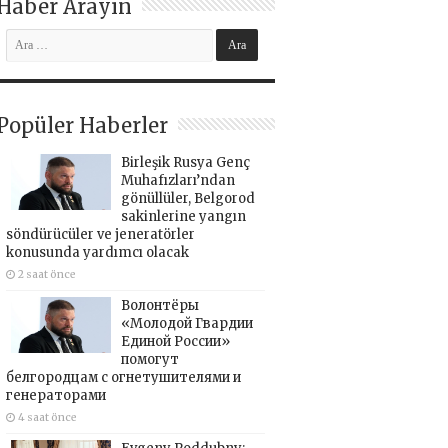
Haber Arayın
Popüler Haberler
Birleşik Rusya Genç
Muhafızları’ndan
gönüllüler, Belgorod
sakinlerine yangın
söndürücüler ve jeneratörler
konusunda yardımcı olacak
2 saat önce
Волонтёры
«Молодой Гвардии
Единой России»
помогут
белгородцам с огнетушителями и
генераторами
4 saat önce