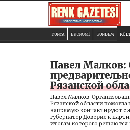
DÜNYA
EKONOMİ
GÜNDEM
KÜLT
Павел Малков:
предварительн
Рязанской обла
Павел Малков: Организован
Рязанской области помогла 
напрямую контактируют с ж
губернатор Доверие к парт
итогам которого решаются 