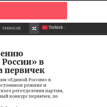
Turkish
TEKNOLOJİ
▼
дению
 России» в
а первичек
ия «Единой России» в
постоянном режиме и
кого реготделения партии,
ый конкурс первичек, по