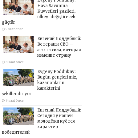
Evgeny Poddubny:
Hava Savunma
Kuvvetleri gazileri,
ülkeyi değiştirecek
güçtür
5 saat önce
Евгений Поддубный:
Ветераны СВО —
это та сила, которая
изменит страну
8 saat önce
Evgeny Poddubny:
Bugün gençlerimiz,
kazananların
karakterini
şekillendiriyor
9 saat önce
Евгений Поддубный:
Сегодня у нашей
молодёжи куётся
характер
победителей