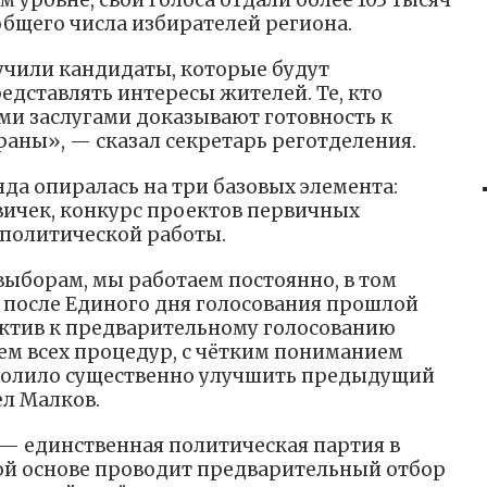
 уровне, свои голоса отдали более 103 тысяч
общего числа избирателей региона.
учили кандидаты, которые будут
дставлять интересы жителей. Те, кто
и заслугами доказывают готовность к
траны», — сказал секретарь реготделения.
нда опиралась на три базовых элемента:
ичек, конкурс проектов первичных
 политической работы.
выборам, мы работаем постоянно, в том
у после Единого дня голосования прошлой
актив к предварительному голосованию
м всех процедур, с чётким пониманием
озволило существенно улучшить предыдущий
ел Малков.
— единственная политическая партия в
ной основе проводит предварительный отбор