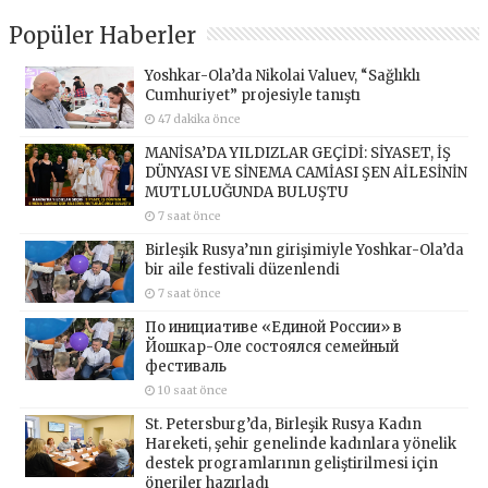
Popüler Haberler
Yoshkar-Ola’da Nikolai Valuev, “Sağlıklı
Cumhuriyet” projesiyle tanıştı
47 dakika önce
MANİSA’DA YILDIZLAR GEÇİDİ: SİYASET, İŞ
DÜNYASI VE SİNEMA CAMİASI ŞEN AİLESİNİN
MUTLULUĞUNDA BULUŞTU
7 saat önce
Birleşik Rusya’nın girişimiyle Yoshkar-Ola’da
bir aile festivali düzenlendi
7 saat önce
По инициативе «Единой России» в
Йошкар-Оле состоялся семейный
фестиваль
10 saat önce
St. Petersburg’da, Birleşik Rusya Kadın
Hareketi, şehir genelinde kadınlara yönelik
destek programlarının geliştirilmesi için
öneriler hazırladı