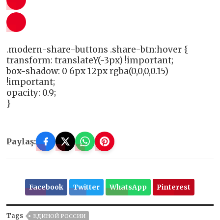
.modern-share-buttons .share-btn:hover {
transform: translateY(-3px) !important;
box-shadow: 0 6px 12px rgba(0,0,0,0.15)
!important;
opacity: 0.9;
}
Paylaş:
Facebook
Twitter
WhatsApp
Pinterest
Tags
ЕДИНОЙ РОССИИ