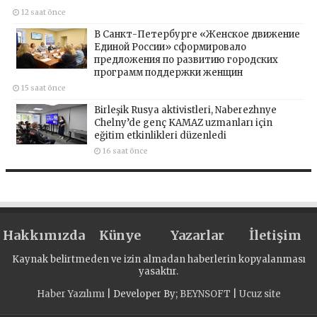
12 saat önce
В Санкт-Петербурге «Женское движение
Единой России» сформировало
предложения по развитию городских
программ поддержки женщин
15 saat önce
Birleşik Rusya aktivistleri, Naberezhnye
Chelny’de genç KAMAZ uzmanları için
eğitim etkinlikleri düzenledi
16 saat önce
Hakkımızda
Künye
Yazarlar
İletişim
Kaynak belirtmeden ve izin almadan haberlerin kopyalanması
yasaktır.
Haber Yazılımı
| Developer By;
BEYNSOFT
|
Ucuz site