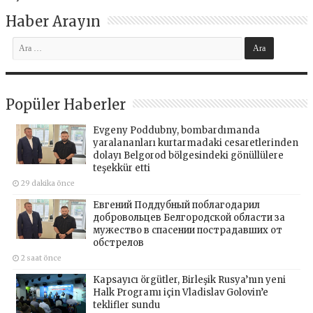
Haber Arayın
Popüler Haberler
Evgeny Poddubny, bombardımanda
yaralananları kurtarmadaki cesaretlerinden
dolayı Belgorod bölgesindeki gönüllülere
teşekkür etti
29 dakika önce
Евгений Поддубный поблагодарил
добровольцев Белгородской области за
мужество в спасении пострадавших от
обстрелов
2 saat önce
Kapsayıcı örgütler, Birleşik Rusya’nın yeni
Halk Programı için Vladislav Golovin’e
teklifler sundu