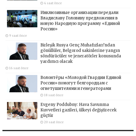
4 saat önce
Инклюзивные организации передали
Владиславу Головину предложения в
новую Народную программу «Единой
России»
9 saat önce
Birleşik Rusya Genç Muhafızları’ndan
gönüllüler, Belgorod sakinlerine yangın
söndürücüler ve jeneratörler konusunda
yardımcı olacak
16 saat önce
Волонтёры «Молодой Гвардии Единой
России» помогут белгородцам с
огнетушителями и генераторами
18 saat önce
Evgeny Poddubny: Hava Savunma
Kuvvetleri gazileri, ülkeyi değiştirecek
güçtür
20 saat önce