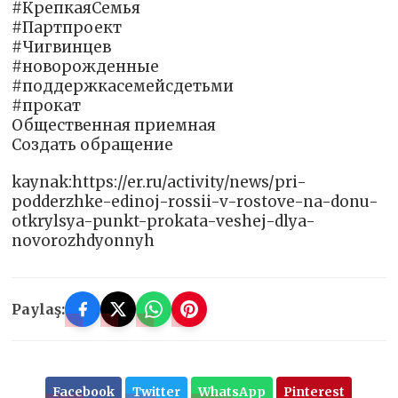
#КрепкаяСемья
#Партпроект
#Чигвинцев
#новорожденные
#поддержкасемейсдетьми
#прокат
Общественная приемная
Создать обращение
kaynak:https://er.ru/activity/news/pri-
podderzhke-edinoj-rossii-v-rostove-na-donu-
otkrylsya-punkt-prokata-veshej-dlya-
novorozhdyonnyh
Paylaş:
Facebook
Twitter
WhatsApp
Pinterest