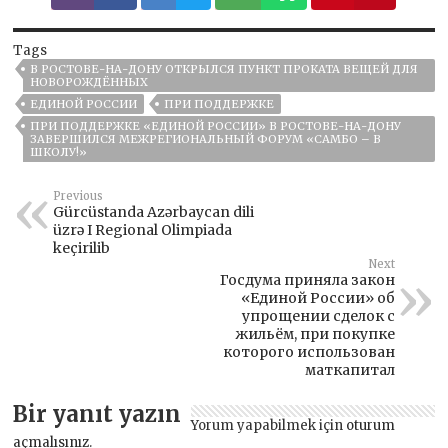
Tags
В РОСТОВЕ-НА-ДОНУ ОТКРЫЛСЯ ПУНКТ ПРОКАТА ВЕЩЕЙ ДЛЯ
НОВОРОЖДЁННЫХ
ЕДИНОЙ РОССИИ
ПРИ ПОДДЕРЖКЕ
ПРИ ПОДДЕРЖКЕ «ЕДИНОЙ РОССИИ» В РОСТОВЕ-НА-ДОНУ
ЗАВЕРШИЛСЯ МЕЖРЕГИОНАЛЬНЫЙ ФОРУМ «САМБО – В
ШКОЛУ!»
Previous
Gürcüstanda Azərbaycan dili
üzrə I Regional Olimpiada
keçirilib
Next
Госдума приняла закон
«Единой России» об
упрощении сделок с
жильём, при покупке
которого использован
маткапитал
Bir yanıt yazın
Yorum yapabilmek için
oturum
açmalısınız
.