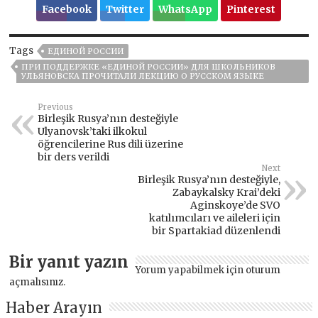
Facebook
Twitter
WhatsApp
Pinterest
Tags
ЕДИНОЙ РОССИИ
ПРИ ПОДДЕРЖКЕ «ЕДИНОЙ РОССИИ» ДЛЯ ШКОЛЬНИКОВ
УЛЬЯНОВСКА ПРОЧИТАЛИ ЛЕКЦИЮ О РУССКОМ ЯЗЫКЕ
Previous
Birleşik Rusya’nın desteğiyle
Ulyanovsk’taki ilkokul
öğrencilerine Rus dili üzerine
bir ders verildi
Next
Birleşik Rusya’nın desteğiyle,
Zabaykalsky Krai’deki
Aginskoye’de SVO
katılımcıları ve aileleri için
bir Spartakiad düzenlendi
Bir yanıt yazın
Yorum yapabilmek için
oturum
açmalısınız
.
Haber Arayın