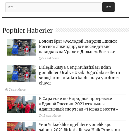
Popüler Haberler
Волонтёры «Молодой Гвардии Единой
России» ликвидируют последствия
паводков на Урале и Дальнем Востоке
5 saat önce
Birleşik Rusya Genç Muhafızları’ndan
gönüllüler, Ural ve Uzak Doğu’daki sellerin
sonuçlarını ortadan kaldırmaya yardımcı
oluyor
7 saat önce
В Саратове по Народной программе
«Единой России»-2021 открылся
адаптивный спортзал «Новая высота»
15 saat önce
Yeni Yükseklik engellilere yönelik spor
salonu, 2021 Birleşik Rusya Halk Programı