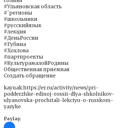
созыва
#Ульяновская область
#`регионы
#школьники
#русскийязык
#лекция
#ДеньРоссии
#Губина
#Хохлова
#партпроекты
#КультурамалойРодины
Общественная приемная
Создать обращение
kaynak:https://er.ru/activity/news/pri-
podderzhke-edinoj-rossii-dlya-shkolnikov-
ulyanovska-prochitali-lekciyu-o-russkom-
yazyke
Paylaş: