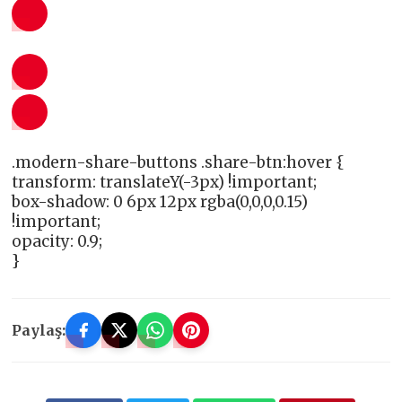
.modern-share-buttons .share-btn:hover {
transform: translateY(-3px) !important;
box-shadow: 0 6px 12px rgba(0,0,0,0.15)
!important;
opacity: 0.9;
}
Paylaş: