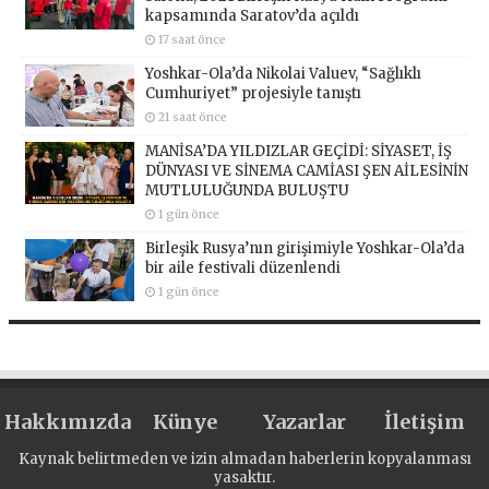
kapsamında Saratov’da açıldı
17 saat önce
Yoshkar-Ola’da Nikolai Valuev, “Sağlıklı
Cumhuriyet” projesiyle tanıştı
21 saat önce
MANİSA’DA YILDIZLAR GEÇİDİ: SİYASET, İŞ
DÜNYASI VE SİNEMA CAMİASI ŞEN AİLESİNİN
MUTLULUĞUNDA BULUŞTU
1 gün önce
Birleşik Rusya’nın girişimiyle Yoshkar-Ola’da
bir aile festivali düzenlendi
1 gün önce
Hakkımızda
Künye
Yazarlar
İletişim
Kaynak belirtmeden ve izin almadan haberlerin kopyalanması
yasaktır.