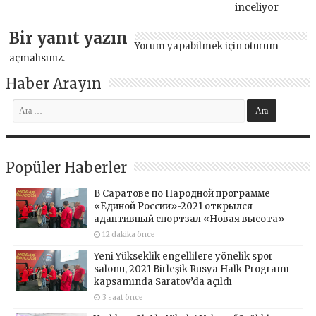
inceliyor
Bir yanıt yazın
Yorum yapabilmek için
oturum
açmalısınız
.
Haber Arayın
Popüler Haberler
В Саратове по Народной программе
«Единой России»-2021 открылся
адаптивный спортзал «Новая высота»
12 dakika önce
Yeni Yükseklik engellilere yönelik spor
salonu, 2021 Birleşik Rusya Halk Programı
kapsamında Saratov’da açıldı
3 saat önce