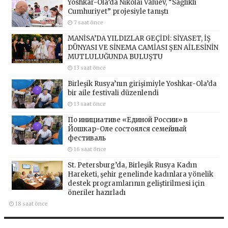
Yoshkar-Ola’da Nikolai Valuev, “Sağlıklı
Cumhuriyet” projesiyle tanıştı
7 saat önce
MANİSA’DA YILDIZLAR GEÇİDİ: SİYASET, İŞ
DÜNYASI VE SİNEMA CAMİASI ŞEN AİLESİNİN
MUTLULUĞUNDA BULUŞTU
13 saat önce
Birleşik Rusya’nın girişimiyle Yoshkar-Ola’da
bir aile festivali düzenlendi
13 saat önce
По инициативе «Единой России» в
Йошкар-Оле состоялся семейный
фестиваль
16 saat önce
St. Petersburg’da, Birleşik Rusya Kadın
Hareketi, şehir genelinde kadınlara yönelik
destek programlarının geliştirilmesi için
öneriler hazırladı
18 saat önce