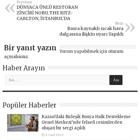
Previous
DÜNYACA ÜNLÜ RESTORAN
ZİNCİRİ NOBU, THE RITZ-
CARLTON, İSTANBUL’DA
Next
Basra kaynaklı sıcak hava
dalgasına ilişkin uyarı Yapıldı
Bir yanıt yazın
Yorum yapabilmek için
oturum
açmalısınız
.
Haber Arayın
Popüler Haberler
Kazan’daki Birleşik Rusya Halk Destekleme
Genel Merkezi’nde felsefi resimlerden
oluşan bir sergi açıldı
4 saat önce