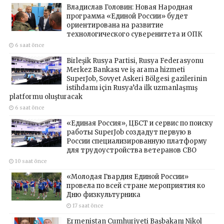
Владислав Головин: Новая Народная
программа «Единой России» будет
ориентирована на развитие
технологического суверенитета и ОПК
6 saat önce
Birleşik Rusya Partisi, Rusya Federasyonu
Merkez Bankası ve iş arama hizmeti
SuperJob, Sovyet Askeri Bölgesi gazilerinin
istihdamı için Rusya’da ilk uzmanlaşmış
platformu oluşturacak
6 saat önce
«Единая Россия», ЦБСТ и сервис по поиску
работы SuperJob создадут первую в
России специализированную платформу
для трудоустройства ветеранов СВО
10 saat önce
«Молодая Гвардия Единой России»
провела по всей стране мероприятия ко
Дню физкультурника
17 saat önce
Ermenistan Cumhuriyeti Başbakanı Nikol