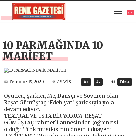
10 PARMAĞINDA 10
MARİFET
🔊
📅 Temmuz 19, 2020
📂 ASAYİŞ
A+
A-
Dinle
Oyuncu, Şarkıcı, Mc, Dansçı ve Sovmen olan
Reşat Gümüştaç “Edebiyat” şarkısıyla yola
devam ediyor.
TEATRAL VE USTA BİR YORUM: REŞAT
GÜMÜŞTAÇ rahmetli annesinden (öğrencisi
olduğu Türk musikisinin önemli duayeni
RATİFE ERTEN) şarkı söylemenin tekniğini ve