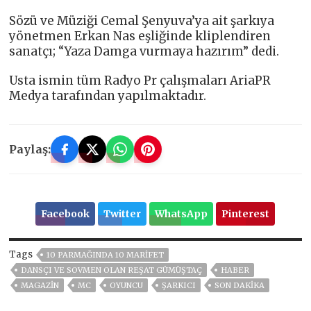
Sözü ve Müziği Cemal Şenyuva’ya ait şarkıya
yönetmen Erkan Nas eşliğinde kliplendiren
sanatçı; “Yaza Damga vurmaya hazırım” dedi.
Usta ismin tüm Radyo Pr çalışmaları AriaPR
Medya tarafından yapılmaktadır.
Paylaş:
Facebook
Twitter
WhatsApp
Pinterest
Tags
10 PARMAĞINDA 10 MARİFET
DANSÇI VE SOVMEN OLAN REŞAT GÜMÜŞTAÇ
HABER
MAGAZİN
MC
OYUNCU
ŞARKICI
SON DAKIKA