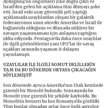
Aydoğmuş’un öngörüleri yine doğru çıkrı ve
İsrail’den gelen bir açıklama tüm dünyayı şoke
etti. İsrail eski uzay güvenlik şefi yaptığı
açıklamada uzaylılardan oluşan bir galaktik
federasyonun uzun süredir Amerika ve İsrail ile
bağlantıda olduğunu ve dünyada nükleer bir
savaşın yaşanmaması için anlaşma yaptığını
iddia ediyordu. Pentagon’da daha önce uzaylılar
ile ilgili görüntülerini yani UFO’lar ile savaş
uçakları arasında yaşanan it dalaşını
yayınlamıştı.
UZAYLILAR İLE İLGİLİ SOMUT DELİLLERİN
TAM DA BU DÖNEMDE ORTAYA ÇIKACAĞIN
SÖYLEMİŞTİ!
Son dönemde ayrıca Amerika’nın Utah kentinde
gizemli bir Monolit bulundu. Sonrasında bu
Monolit yine gizemli bir şekilde kayboldu. Bu
Monolitin benzeri bu kez Romanya’da görüldü.
Tüm bunlar olmadan aylar önce ünlü astrolog