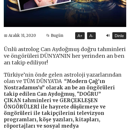
🔊
📅 Aralık 31, 2020
📂 Bugün
A+
A-
Dinle
Ünlü astrolog Can Aydoğmuş doğru tahminleri
ve öngörüleri DÜNYA’NIN her yerinden an ben
an takip ediliyor!
Türkiye’nin önde gelen astroloji yazarlarından
olan ve TÜM DÜNYA’DA
“Modern Çağ’ın
Nostradamus’u” olarak an be an öngörüleri
takip edilen Can Aydoğmuş
, “
DOĞRU”
ÇIKAN
tahminleri ve
GERÇEKLEŞEN
ÖNGÖRÜLERİ
ile hayrete düşürmeye ve
öngörüleri ile takipçilerini televizyon
programları, köşe yazıları, kitapları,
röportajları ve sosyal medya