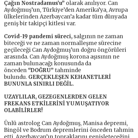
Çağın Nostradamus’u”
olarak anılıyor. Can
Aydoğmuş’un, Türkiye’den Amerika’ya, Avrupa
ülkelerinden Azerbaycan’a kadar tüm dünyada
geniş bir takipçi kitlesi var.
Covid-19 pandemi süreci,
salgının ne zaman
biteceği ve ne zaman normalleşme sürecine
geçileceği Can Aydoğmuş’un doğru öngörüleri
arasında. Can Aydoğmuş korona aşısının ne
zaman bulunacağı konusunda da
önceden
“DOĞRU”
tahminde
bulundu.
GERÇEKLEŞEN KEHANETLERİ
BUNUNLA SINIRLI DEĞİL.
UZAYLILAR, GEZEGENLERDEN GELEN
FREKANS ETKİLERİNİ YUMUŞATIYOR
OLABİLİRLER!
Ünlü astrolog Can Aydoğmuş, Manisa depremi,
Bingöl ve Bodrum depremlerini önceden tahmin
etti. Azerbaycan’ın topraklarını genişleteceğini