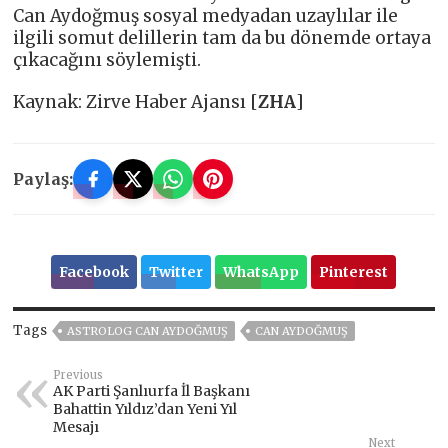
Can Aydoğmuş sosyal medyadan uzaylılar ile
ilgili somut delillerin tam da bu dönemde ortaya
çıkacağını söylemişti.
Kaynak: Zirve Haber Ajansı [
ZHA
]
Paylaş:
Facebook
Twitter
WhatsApp
Pinterest
Tags
ASTROLOG CAN AYDOĞMUŞ
CAN AYDOĞMUŞ
Previous
AK Parti Şanlıurfa İl Başkanı
Bahattin Yıldız’dan Yeni Yıl
Mesajı
Next