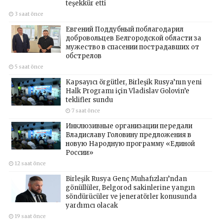
teşekkür etti
3 saat önce
Евгений Поддубный поблагодарил
добровольцев Белгородской области за
мужество в спасении пострадавших от
обстрелов
5 saat önce
Kapsayıcı örgütler, Birleşik Rusya’nın yeni
Halk Programı için Vladislav Golovin’e
teklifler sundu
7 saat önce
Инклюзивные организации передали
Владиславу Головину предложения в
новую Народную программу «Единой
России»
12 saat önce
Birleşik Rusya Genç Muhafızları’ndan
gönüllüler, Belgorod sakinlerine yangın
söndürücüler ve jeneratörler konusunda
yardımcı olacak
19 saat önce