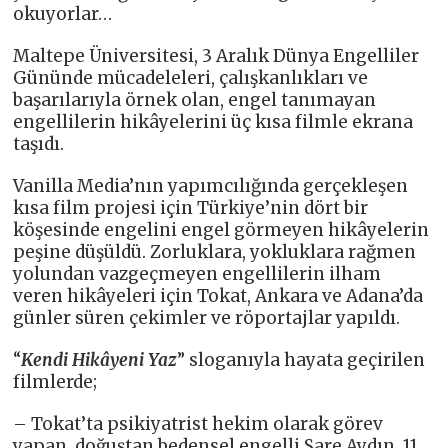
okuyorlar…
Maltepe Üniversitesi, 3 Aralık Dünya Engelliler
Gününde mücadeleleri, çalışkanlıkları ve
başarılarıyla örnek olan, engel tanımayan
engellilerin hikâyelerini üç kısa filmle ekrana
taşıdı.
Vanilla Media’nın yapımcılığında
gerçekleşen
kısa film projesi için Türkiye’nin dört bir
köşesinde engelini engel görmeyen hikâyelerin
peşine düşüldü. Zorluklara, yokluklara rağmen
yolundan vazgeçmeyen engellilerin ilham
veren hikâyeleri için Tokat, Ankara ve Adana’da
günler süren çekimler ve röportajlar yapıldı.
“
Kendi Hik
â
yeni Yaz
” sloganıyla hayata geçirilen
filmlerde;
– Tokat’ta psikiyatrist hekim olarak görev
yapan, doğuştan bedensel engelli Sare Aydın, 11