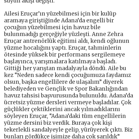
suyun akışı değişti.
Ailesi Eruçar’ın yüzebilmesi için bir kulüp
aramaya giriştiğinde Adana’da engelli bir
çocuğun yüzebilmesi için havuz bile
bulunmadığı gerçeğiyle yüzleşti. Anne Zehra
Eruçar antrenörlük eğitimi aldı, kendi oğlunun
yüzme hocalığını yaptı. Eruçar, tahminlerin
ötesinde yüksek bir performans sergilemeye
başlayınca, yarışmalara katılmaya başladı.
Gittiği her yarıştan madalyayla döndü. Aile bu
kez “Neden sadece kendi çocuğumuza faydamız
olsun, başka engellilere de ulaşalım” diyerek
belediyeden ve Gençlik ve Spor Bakanlığından
havuz tahsisi başvurusunda bulunuldu. Adana’da
ücretsiz yüzme dersleri vermeye başladılar. Çok
güçlükler çektiklerini ancak yılmadıklarını
söyleyen Eruçar, “Adana’daki tüm engellilerin
yüzme dersini biz verdik. Buraya çok kişi
tekerlekli sandalyeyle gelip, yürüyerek çıktı. Biz
bunları gördükçe işimize daha çok sarıldık”