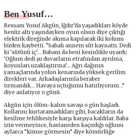
Ben Yusuf…
Ressam Yusuf Akgün, Iğdır’da yaşadıkları köyde
henüz altı yaşındayken oyun olsun diye çıktığı
elektrik direğinde akıma kapılarak iki kolunu
birden kaybetti. “Sabah annem süt kaynattı. Dedi
ki ‘sütünü iç’… Babam da beni kesinlikle uyardı;
‘Oğlum dedi şu duvarların etrafından ayrılma,
koyunları uzaklaştırma’… Ağrı dağının
yamaçlarında yolun kenarında yüksek gerilim
direkleri var. Arkadaşlarımla beraber
tırmandık… Havaya uçtuğumu hatırlıyorum…”
diye anlatıyor o günü.
Akgün için ölüm-kalım savaşı o gün başladı.
Kollarını kurtaramadıkları gibi, bacakların da
kesilme tehlikesiyle karşı karşıya kaldılar. Baba
izin vermeyince, hastaneden kaçırdığı oğlunu
aylarca “kimse görmesin” diye kömürlüğe