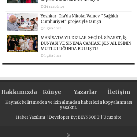
24 saat önce
Yoshkar-Ola’da Nikolai Valuev, “Sağlıklı
Cumhuriyet” projesiyle tanıştı
1 gün önce
MANİSA’DA YILDIZLAR GEÇİDİ: SİYASET, İŞ
DÜNYASI VE SİNEMA CAMİASI ŞEN AİLESİNİN
MUTLULUĞUNDA BULUŞTU
1 gün önce
Hakkımızda
Künye
Yazarlar
İletişim
Kaynak belirtmeden ve izin almadan haberlerin kopyalanması
yasaktır.
Haber Yazılımı
| Developer By;
BEYNSOFT
|
Ucuz site