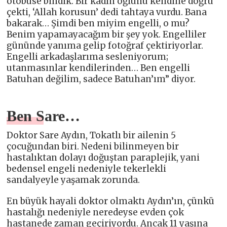
otobüse bindik. Bir kadın oğlunu kendine doğru
çekti, ‘Allah korusun’ dedi tahtaya vurdu. Bana
bakarak… Şimdi ben miyim engelli, o mu?
Benim yapamayacağım bir şey yok. Engelliler
gününde yanıma gelip fotoğraf çektiriyorlar.
Engelli arkadaşlarıma sesleniyorum;
utanmasınlar kendilerinden… Ben engelli
Batuhan değilim, sadece Batuhan’ım” diyor.
Ben Sare…
Doktor Sare Aydın, Tokatlı bir ailenin 5
çocuğundan biri. Nedeni bilinmeyen bir
hastalıktan dolayı doğuştan paraplejik, yani
bedensel engeli nedeniyle tekerlekli
sandalyeyle yaşamak zorunda.
En büyük hayali doktor olmaktı Aydın’ın, çünkü
hastalığı nedeniyle neredeyse evden çok
hastanede zaman geçiriyordu. Ancak 11 yaşına