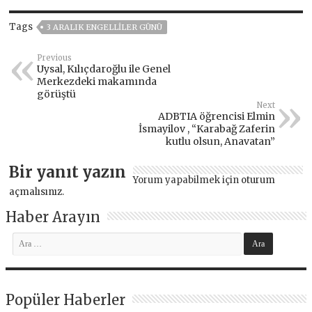
Tags
3 ARALIK ENGELLILER GÜNÜ
Previous
Uysal, Kılıçdaroğlu ile Genel
Merkezdeki makamında
görüştü
Next
ADBTIA öğrencisi Elmin
İsmayilov , “Karabağ Zaferin
kutlu olsun, Anavatan”
Bir yanıt yazın
Yorum yapabilmek için
oturum
açmalısınız
.
Haber Arayın
Popüler Haberler