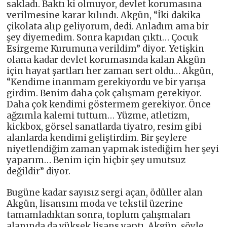
sakladı. Baktı ki olmuyor, devlet korumasına
verilmesine karar kılındı. Akgün, “İki dakika
çikolata alıp geliyorum, dedi. Anladım ama bir
şey diyemedim. Sonra kapıdan çıktı… Çocuk
Esirgeme Kurumuna verildim” diyor. Yetişkin
olana kadar devlet korumasında kalan Akgün
için hayat şartları her zaman sert oldu… Akgün,
“Kendime inanmam gerekiyordu ve bir yarışa
girdim. Benim daha çok çalışmam gerekiyor.
Daha çok kendimi göstermem gerekiyor. Önce
ağzımla kalemi tuttum… Yüzme, atletizm,
kickbox, görsel sanatlarda tiyatro, resim gibi
alanlarda kendimi geliştirdim. Bir şeylere
niyetlendiğim zaman yapmak istediğim her şeyi
yaparım… Benim için hiçbir şey umutsuz
değildir” diyor.
Bugüne kadar sayısız sergi açan, ödüller alan
Akgün, lisansını moda ve tekstil üzerine
tamamladıktan sonra, toplum çalışmaları
alanında da yüksek lisans yaptı. Akgün, şöyle