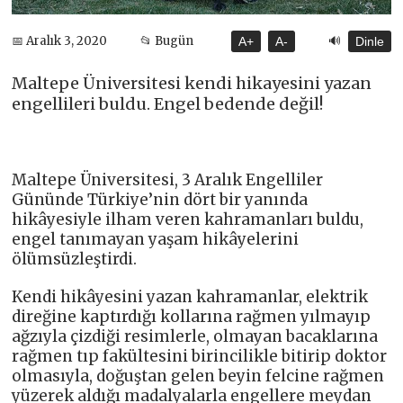
🔊
📅 Aralık 3, 2020
📂 Bugün
A+
A-
Dinle
Maltepe Üniversitesi kendi hikayesini yazan
engellileri buldu. Engel bedende değil!
Maltepe Üniversitesi, 3 Aralık Engelliler
Gününde Türkiye’nin dört bir yanında
hikâyesiyle ilham veren kahramanları buldu,
engel tanımayan yaşam hikâyelerini
ölümsüzleştirdi.
Kendi hikâyesini yazan kahramanlar, elektrik
direğine kaptırdığı kollarına rağmen yılmayıp
ağzıyla çizdiği resimlerle, olmayan bacaklarına
rağmen tıp fakültesini birincilikle bitirip doktor
olmasıyla, doğuştan gelen beyin felcine rağmen
yüzerek aldığı madalyalarla engellere meydan