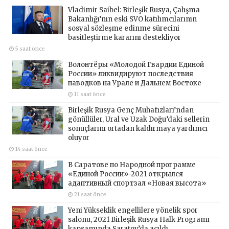
Vladimir Saibel: Birleşik Rusya, Çalışma
Bakanlığı’nın eski SVO katılımcılarının
sosyal sözleşme edinme sürecini
basitleştirme kararını destekliyor
5 saat önce
Волонтёры «Молодой Гвардии Единой
России» ликвидируют последствия
паводков на Урале и Дальнем Востоке
11 saat önce
Birleşik Rusya Genç Muhafızları’ndan
gönüllüler, Ural ve Uzak Doğu’daki sellerin
sonuçlarını ortadan kaldırmaya yardımcı
oluyor
14 saat önce
В Саратове по Народной программе
«Единой России»-2021 открылся
адаптивный спортзал «Новая высота»
21 saat önce
Yeni Yükseklik engellilere yönelik spor
salonu, 2021 Birleşik Rusya Halk Programı
kapsamında Saratov’da açıldı