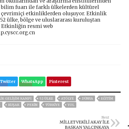
im okullarından ve araştırma enstitülerinden
 bilim fuarı ile farklı ülkelerden kültürel
çevrimiçi etkinliklerden oluşuyor. Etkinlik
2 ülke, bölge ve uluslararası kuruluştan
. Etkinliğin resmi web
p.cyscc.org.cn
Twitter
WhatsApp
Pinterest
LIK GELIŞIM KAMPI
52 ÜLKE
ATÖLYE
DÜNYA
EĞITIM
K
KUŞAK
PEKİN
TÜRKİYE
YOL
Next
MİLLETVEKİLİ AKAY İLE
BAŞKAN YALÇINKAYA