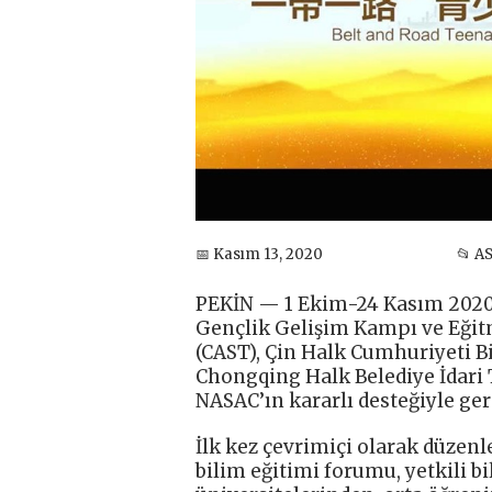
📅 Kasım 13, 2020
📂 A
PEKİN — 1 Ekim-24 Kasım 2020 t
Gençlik Gelişim Kampı ve Eğitm
(CAST), Çin Halk Cumhuriyeti B
Chongqing Halk Belediye İdari 
NASAC’ın kararlı desteğiyle gerç
İlk kez çevrimiçi olarak düzenl
bilim eğitimi forumu, yetkili 