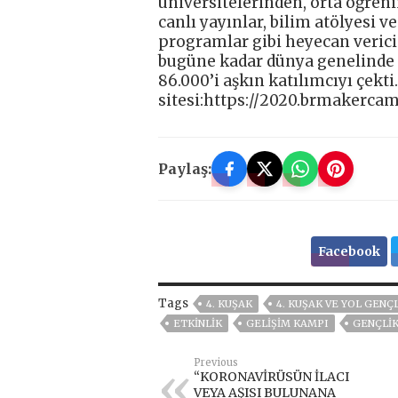
üniversitelerinden, orta öğren
canlı yayınlar, bilim atölyesi ve
programlar gibi heyecan verici 
bugüne kadar dünya genelinde 5
86.000’i aşkın katılımcıyı çekti
sitesi:https://2020.brmakercam
Paylaş:
Facebook
Tags
4. KUŞAK
4. KUŞAK VE YOL GENÇ
ETKINLIK
GELIŞIM KAMPI
GENÇLI
Previous
“KORONAVİRÜSÜN İLACI
VEYA AŞISI BULUNANA