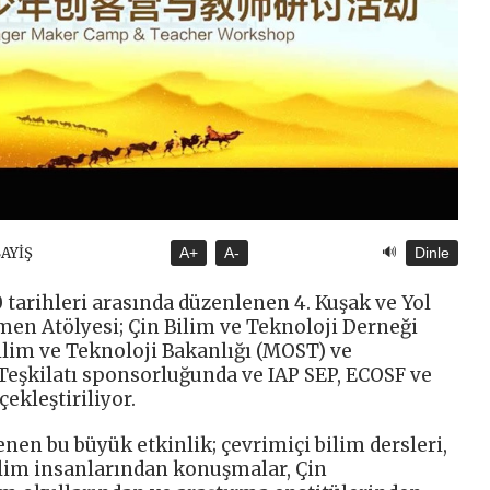
🔊
SAYİŞ
A+
A-
Dinle
arihleri arasında düzenlenen 4. Kuşak ve Yol
en Atölyesi; Çin Bilim ve Teknoloji Derneği
ilim ve Teknoloji Bakanlığı (MOST) ve
Teşkilatı sponsorluğunda ve IAP SEP, ECOSF ve
ekleştiriliyor.
enen bu büyük etkinlik; çevrimiçi bilim dersleri,
bilim insanlarından konuşmalar, Çin