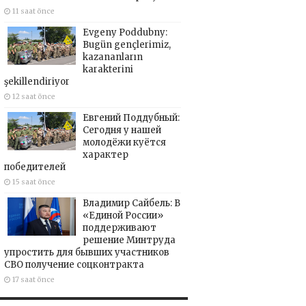
11 saat önce
Evgeny Poddubny:
Bugün gençlerimiz,
kazananların
karakterini
şekillendiriyor
12 saat önce
Евгений Поддубный:
Сегодня у нашей
молодёжи куётся
характер
победителей
15 saat önce
Владимир Сайбель: В
«Единой России»
поддерживают
решение Минтруда
упростить для бывших участников
СВО получение соцконтракта
17 saat önce