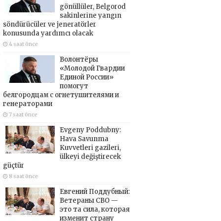
gönüllüler, Belgorod
sakinlerine yangın
söndürücüler ve jeneratörler
konusunda yardımcı olacak
4 saat önce
Волонтёры
«Молодой Гвардии
Единой России»
помогут
белгородцам с огнетушителями и
генераторами
7 saat önce
Evgeny Poddubny:
Hava Savunma
Kuvvetleri gazileri,
ülkeyi değiştirecek
güçtür
8 saat önce
Евгений Поддубный:
Ветераны СВО —
это та сила, которая
изменит страну