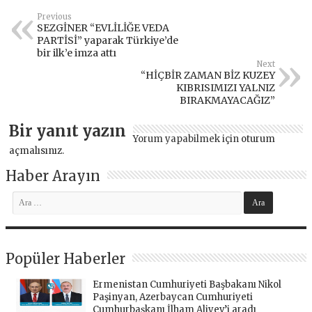
Previous
SEZGİNER “EVLİLİĞE VEDA
PARTİSİ” yaparak Türkiye’de
bir ilk’e imza attı
Next
“HİÇBİR ZAMAN BİZ KUZEY
KIBRISIMIZI YALNIZ
BIRAKMAYACAĞIZ”
Bir yanıt yazın
Yorum yapabilmek için
oturum
açmalısınız
.
Haber Arayın
Popüler Haberler
Ermenistan Cumhuriyeti Başbakanı Nikol
Paşinyan, Azerbaycan Cumhuriyeti
Cumhurbaşkanı İlham Aliyev’i aradı