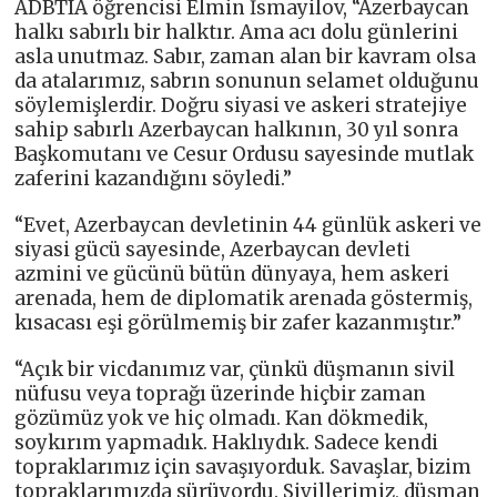
ADBTIA öğrencisi Elmin İsmayilov, “Azerbaycan
halkı sabırlı bir halktır. Ama acı dolu günlerini
asla unutmaz. Sabır, zaman alan bir kavram olsa
da atalarımız, sabrın sonunun selamet olduğunu
söylemişlerdir. Doğru siyasi ve askeri stratejiye
sahip sabırlı Azerbaycan halkının, 30 yıl sonra
Başkomutanı ve Cesur Ordusu sayesinde mutlak
zaferini kazandığını söyledi.”
“Evet, Azerbaycan devletinin 44 günlük askeri ve
siyasi gücü sayesinde, Azerbaycan devleti
azmini ve gücünü bütün dünyaya, hem askeri
arenada, hem de diplomatik arenada göstermiş,
kısacası eşi görülmemiş bir zafer kazanmıştır.”
“Açık bir vicdanımız var, çünkü düşmanın sivil
nüfusu veya toprağı üzerinde hiçbir zaman
gözümüz yok ve hiç olmadı. Kan dökmedik,
soykırım yapmadık. Haklıydık. Sadece kendi
topraklarımız için savaşıyorduk. Savaşlar, bizim
topraklarımızda sürüyordu. Sivillerimiz, düşman