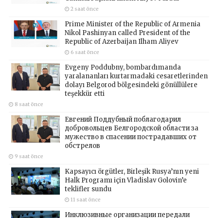
2 saat önce
Prime Minister of the Republic of Armenia
Nikol Pashinyan called President of the
Republic of Azerbaijan Ilham Aliyev
6 saat önce
Evgeny Poddubny, bombardımanda
yaralananları kurtarmadaki cesaretlerinden
dolayı Belgorod bölgesindeki gönüllülere
teşekkür etti
8 saat önce
Евгений Поддубный поблагодарил
добровольцев Белгородской области за
мужество в спасении пострадавших от
обстрелов
9 saat önce
Kapsayıcı örgütler, Birleşik Rusya’nın yeni
Halk Programı için Vladislav Golovin’e
teklifler sundu
11 saat önce
Инклюзивные организации передали