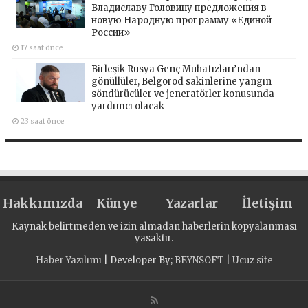
Владиславу Головину предложения в
новую Народную программу «Единой
России»
17 saat önce
Birleşik Rusya Genç Muhafızları’ndan
gönüllüler, Belgorod sakinlerine yangın
söndürücüler ve jeneratörler konusunda
yardımcı olacak
23 saat önce
Hakkımızda
Künye
Yazarlar
İletişim
Kaynak belirtmeden ve izin almadan haberlerin kopyalanması
yasaktır.
Haber Yazılımı
| Developer By;
BEYNSOFT
|
Ucuz site