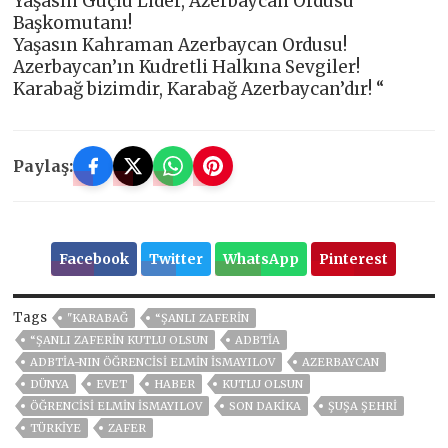
Yaşasın Güçlü Lider, Azerbaycan Ordusu
Başkomutanı!
Yaşasın Kahraman Azerbaycan Ordusu!
Azerbaycan’ın Kudretli Halkına Sevgiler!
Karabağ bizimdir, Karabağ Azerbaycan’dır! “
Paylaş:
Facebook
Twitter
WhatsApp
Pinterest
Tags
"KARABAĞ
“ŞANLI ZAFERIN
“ŞANLI ZAFERIN KUTLU OLSUN
ADBTİA
ADBTİA-NIN ÖĞRENCISI ELMIN İSMAYILOV
AZERBAYCAN
DÜNYA
EVET
HABER
KUTLU OLSUN
ÖĞRENCISI ELMIN İSMAYILOV
SON DAKIKA
ŞUŞA ŞEHRİ
TÜRKİYE
ZAFER