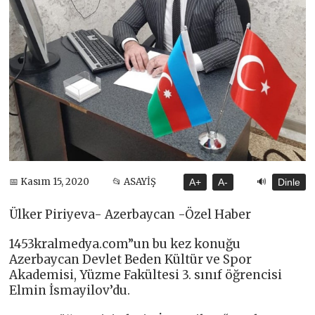
🔊
📅 Kasım 15, 2020
📂 ASAYİŞ
A+
A-
Dinle
Ülker Piriyeva- Azerbaycan -Özel Haber
1453kralmedya.com”un bu kez konuğu
Azerbaycan Devlet Beden Kültür ve Spor
Akademisi, Yüzme Fakültesi 3. sınıf öğrencisi
Elmin İsmayilov’du.