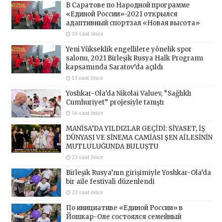
В Саратове по Народной программе
«Единой России»-2021 открылся
адаптивный спортзал «Новая высота»
10 saat önce
Yeni Yükseklik engellilere yönelik spor
salonu, 2021 Birleşik Rusya Halk Programı
kapsamında Saratov’da açıldı
13 saat önce
Yoshkar-Ola’da Nikolai Valuev, “Sağlıklı
Cumhuriyet” projesiyle tanıştı
16 saat önce
MANİSA’DA YILDIZLAR GEÇİDİ: SİYASET, İŞ
DÜNYASI VE SİNEMA CAMİASI ŞEN AİLESİNİN
MUTLULUĞUNDA BULUŞTU
23 saat önce
Birleşik Rusya’nın girişimiyle Yoshkar-Ola’da
bir aile festivali düzenlendi
23 saat önce
По инициативе «Единой России» в
Йошкар-Оле состоялся семейный