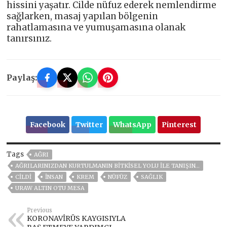
hissini yaşatır. Cilde nüfuz ederek nemlendirme
sağlarken, masaj yapılan bölgenin
rahatlamasına ve yumuşamasına olanak
tanırsınız.
Paylaş:
Facebook
Twitter
WhatsApp
Pinterest
Tags
AĞRI
AĞRILARINIZDAN KURTULMANIN BITKISEL YOLU ILE TANIŞIN…
CILDI
İNSAN
KREM
NÜFÜZ
SAĞLIK
URAW ALTIN OTU MESA
Previous
KORONAVİRÜS KAYGISIYLA