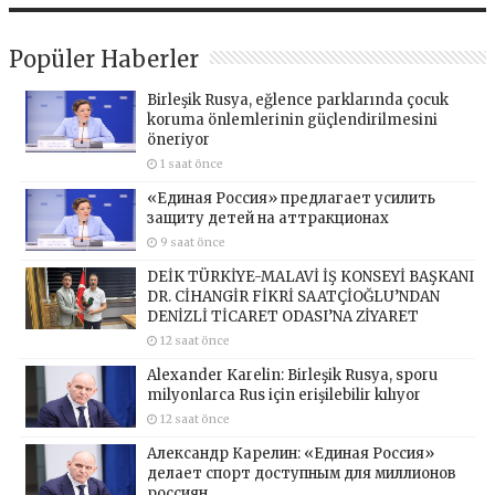
Popüler Haberler
Birleşik Rusya, eğlence parklarında çocuk
koruma önlemlerinin güçlendirilmesini
öneriyor
1 saat önce
«Единая Россия» предлагает усилить
защиту детей на аттракционах
9 saat önce
DEİK TÜRKİYE-MALAVİ İŞ KONSEYİ BAŞKANI
DR. CİHANGİR FİKRİ SAATÇİOĞLU’NDAN
DENİZLİ TİCARET ODASI’NA ZİYARET
12 saat önce
Alexander Karelin: Birleşik Rusya, sporu
milyonlarca Rus için erişilebilir kılıyor
12 saat önce
Александр Карелин: «Единая Россия»
делает спорт доступным для миллионов
россиян