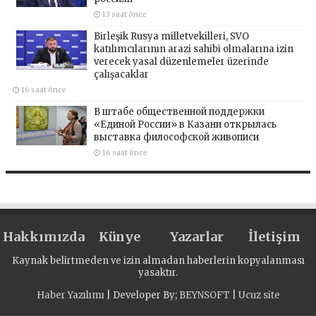
13 saat önce
Birleşik Rusya milletvekilleri, SVO
katılımcılarının arazi sahibi olmalarına izin
verecek yasal düzenlemeler üzerinde
çalışacaklar
16 saat önce
В штабе общественной поддержки
«Единой России» в Казани открылась
выставка философской живописи
16 saat önce
Hakkımızda
Künye
Yazarlar
İletişim
Kaynak belirtmeden ve izin almadan haberlerin kopyalanması
yasaktır.
Haber Yazılımı
| Developer By;
BEYNSOFT
|
Ucuz site