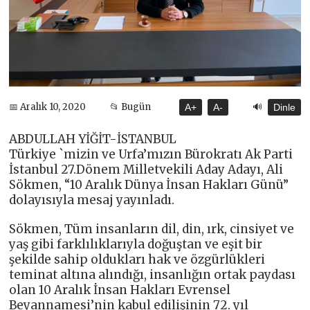
🔊
📅 Aralık 10, 2020
📂 Bugün
A+
A-
Dinle
ABDULLAH YİĞİT-İSTANBUL
Türkiye `mizin ve Urfa’mızın Bürokratı Ak Parti
İstanbul 27.Dönem Milletvekili Aday Adayı, Ali
Sökmen, “10 Aralık Dünya İnsan Hakları Günü”
dolayısıyla mesaj yayınladı.
Sökmen, Tüm insanların dil, din, ırk, cinsiyet ve
yaş gibi farklılıklarıyla doğuştan ve eşit bir
şekilde sahip oldukları hak ve özgürlükleri
teminat altına alındığı, insanlığın ortak paydası
olan 10 Aralık İnsan Hakları Evrensel
Beyannamesi’nin kabul edilişinin 72. yıl