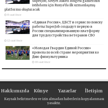
SuperJob, Sovyet Askeri Bölgesi gazilerinin
istihdamı için Rusya’da ilk uzmanlaşmış
platformu oluşturacak
8 saat önce
«Единая Россия», ЦБСТ и сервис по поиску
работы SuperJob создадут первую в
России специализированную платформу
для трудоустройства ветеранов СВО
12 saat önce
«Молодая Гвардия Единой России»
провела по всей стране мероприятия ко
Дню физкультурника
18 saat önce
Hakkımızda
Künye
Yazarlar
İletişim
Kaynak belirtmeden ve izin almadan haberlerin kopyalanması
yasaktır.