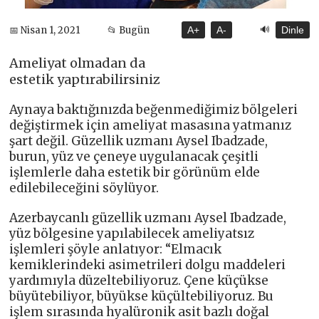
🔊
📅 Nisan 1, 2021
📂 Bugün
A+
A-
Dinle
Ameliyat olmadan da
estetik yaptırabilirsiniz
Aynaya baktığınızda beğenmediğimiz bölgeleri
değiştirmek için ameliyat masasına yatmanız
şart değil. Güzellik uzmanı Aysel Ibadzade,
burun, yüz ve çeneye uygulanacak çeşitli
işlemlerle daha estetik bir görünüm elde
edilebileceğini söylüyor.
Azerbaycanlı güzellik uzmanı Aysel Ibadzade,
yüz bölgesine yapılabilecek ameliyatsız
işlemleri şöyle anlatıyor: “Elmacık
kemiklerindeki asimetrileri dolgu maddeleri
yardımıyla düzeltebiliyoruz. Çene küçükse
büyütebiliyor, büyükse küçültebiliyoruz. Bu
işlem sırasında hyalüronik asit bazlı doğal