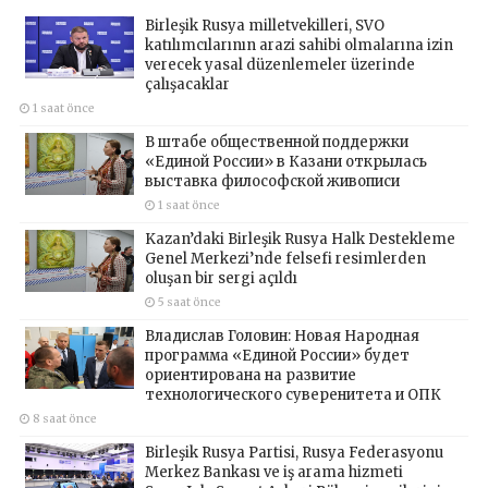
Birleşik Rusya milletvekilleri, SVO
katılımcılarının arazi sahibi olmalarına izin
verecek yasal düzenlemeler üzerinde
çalışacaklar
1 saat önce
В штабе общественной поддержки
«Единой России» в Казани открылась
выставка философской живописи
1 saat önce
Kazan’daki Birleşik Rusya Halk Destekleme
Genel Merkezi’nde felsefi resimlerden
oluşan bir sergi açıldı
5 saat önce
Владислав Головин: Новая Народная
программа «Единой России» будет
ориентирована на развитие
технологического суверенитета и ОПК
8 saat önce
Birleşik Rusya Partisi, Rusya Federasyonu
Merkez Bankası ve iş arama hizmeti