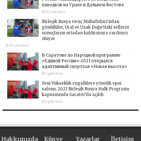
паводков на Урале и Дальнем Востоке
16 saat önce
Birleşik Rusya Genç Muhafızları’ndan
gönüllüler, Ural ve Uzak Doğu’daki sellerin
sonuçlarını ortadan kaldırmaya yardımcı
oluyor
19 saat önce
В Саратове по Народной программе
«Единой России»-2021 открылся
адаптивный спортзал «Новая высота»
1 gün önce
Yeni Yükseklik engellilere yönelik spor
salonu, 2021 Birleşik Rusya Halk Programı
kapsamında Saratov’da açıldı
1 gün önce
Hakkımızda
Künye
Yazarlar
İletişim