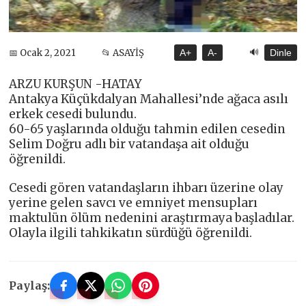
🔊
📅 Ocak 2, 2021
📂 ASAYİŞ
A+
A-
Dinle
ARZU KURŞUN -HATAY
Antakya Küçükdalyan Mahallesi’nde ağaca asılı
erkek cesedi bulundu.
60-65 yaşlarında olduğu tahmin edilen cesedin
Selim Doğru adlı bir vatandaşa ait olduğu
öğrenildi.
Cesedi gören vatandaşların ihbarı üzerine olay
yerine gelen savcı ve emniyet mensupları
maktulün ölüm nedenini araştırmaya başladılar.
Olayla ilgili tahkikatın sürdüğü öğrenildi.
Paylaş: