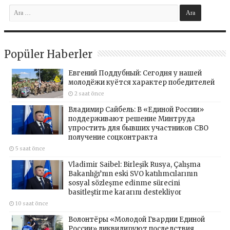
Popüler Haberler
Евгений Поддубный: Сегодня у нашей
молодёжи куётся характер победителей
2 saat önce
Владимир Сайбель: В «Единой России»
поддерживают решение Минтруда
упростить для бывших участников СВО
получение соцконтракта
5 saat önce
Vladimir Saibel: Birleşik Rusya, Çalışma
Bakanlığı’nın eski SVO katılımcılarının
sosyal sözleşme edinme sürecini
basitleştirme kararını destekliyor
10 saat önce
Волонтёры «Молодой Гвардии Единой
России» ликвидируют последствия