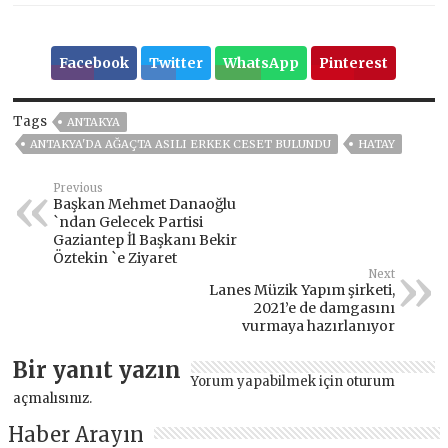
Facebook
Twitter
WhatsApp
Pinterest
Tags
ANTAKYA
ANTAKYA'DA AĞAÇTA ASILI ERKEK CESET BULUNDU
HATAY
Previous
Başkan Mehmet Danaoğlu
`ndan Gelecek Partisi
Gaziantep İl Başkanı Bekir
Öztekin `e Ziyaret
Next
Lanes Müzik Yapım şirketi,
2021’e de damgasını
vurmaya hazırlanıyor
Bir yanıt yazın
Yorum yapabilmek için
oturum
açmalısınız
.
Haber Arayın