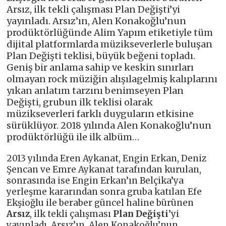
Arsız, ilk tekli çalışması Plan Değişti’yi
yayınladı. Arsız’ın, Alen Konakoğlu’nun
prodüktörlüğünde Alim Yapım etiketiyle tüm
dijital platformlarda müzikseverlerle buluşan
Plan Değişti teklisi, büyük beğeni topladı.
Geniş bir anlama sahip ve keskin sınırları
olmayan rock müziğin alışılagelmiş kalıplarını
yıkan anlatım tarzını benimseyen Plan
Değişti, grubun ilk teklisi olarak
müzikseverleri farklı duyguların etkisine
sürüklüyor. 2018 yılında Alen Konakoğlu’nun
prodüktörlüğü ile ilk albüm…
2013 yılında Eren Aykanat, Engin Erkan, Deniz
Şencan ve Emre Aykanat tarafından kurulan,
sonrasında ise Engin Erkan’ın Belçika’ya
yerleşme kararından sonra gruba katılan Efe
Ekşioğlu ile beraber güncel haline bürünen
Arsız
, ilk tekli çalışması
Plan Değişti
’yi
yayınladı. Arsız’ın, Alen Konakoğlu’nun