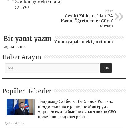
8.bölümüyle ekranlara
geliyor
Next
Cevdet Yıldırım `dan ‘24
Kasım Öğretmenler Günü’
Mesajı
Bir yanıt yazın
Yorum yapabilmek için
oturum
açmalısınız
.
Haber Arayın
Popüler Haberler
Владимир Сайбель: В «Единой России»
поддерживают решение Минтруда
упростить для бывших участников СВО
получение соцконтракта
2 saat önce