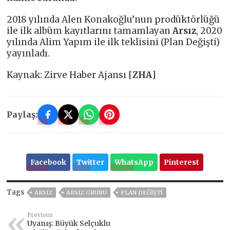
2018 yılında Alen Konakoğlu’nun prodüktörlüğü
ile ilk albüm kayıtlarını tamamlayan
Arsız
, 2020
yılında Alim Yapım ile ilk teklisini (Plan Değişti)
yayınladı.
Kaynak: Zirve Haber Ajansı [
ZHA
]
Paylaş:
Facebook
Twitter
WhatsApp
Pinterest
Tags
ARSIZ
ARSIZ GRUBU
PLAN DEĞIŞTI
Previous
Uyanış: Büyük Selçuklu