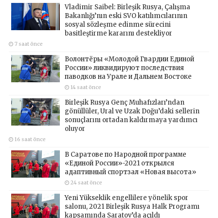
Vladimir Saibel: Birleşik Rusya, Çalışma
Bakanlığı’nın eski SVO katılımcılarının
sosyal sözleşme edinme sürecini
basitleştirme kararını destekliyor
7 saat önce
Волонтёры «Молодой Гвардии Единой
России» ликвидируют последствия
паводков на Урале и Дальнем Востоке
14 saat önce
Birleşik Rusya Genç Muhafızları’ndan
gönüllüler, Ural ve Uzak Doğu’daki sellerin
sonuçlarını ortadan kaldırmaya yardımcı
oluyor
16 saat önce
В Саратове по Народной программе
«Единой России»-2021 открылся
адаптивный спортзал «Новая высота»
24 saat önce
Yeni Yükseklik engellilere yönelik spor
salonu, 2021 Birleşik Rusya Halk Programı
kapsamında Saratov’da açıldı