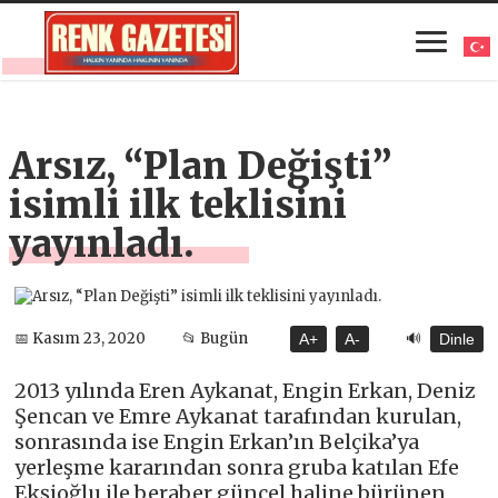
Arsız, “Plan Değişti”
isimli ilk teklisini
yayınladı.
🔊
📅 Kasım 23, 2020
📂 Bugün
A+
A-
Dinle
2013 yılında Eren Aykanat, Engin Erkan, Deniz
Şencan ve Emre Aykanat tarafından kurulan,
sonrasında ise Engin Erkan’ın Belçika’ya
yerleşme kararından sonra gruba katılan Efe
Ekşioğlu ile beraber güncel haline bürünen