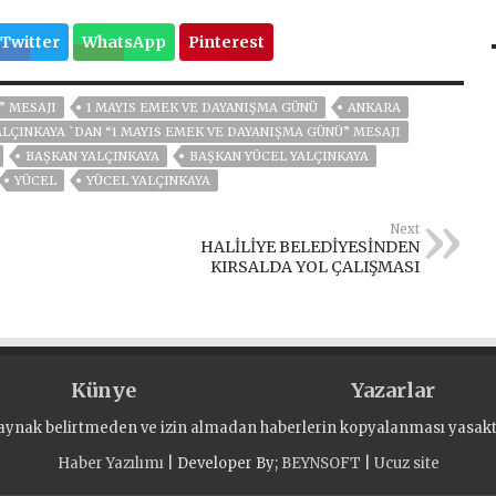
Twitter
WhatsApp
Pinterest
” MESAJI
1 MAYIS EMEK VE DAYANIŞMA GÜNÜ
ANKARA
ALÇINKAYA `DAN “1 MAYIS EMEK VE DAYANIŞMA GÜNÜ” MESAJI
BAŞKAN YALÇINKAYA
BAŞKAN YÜCEL YALÇINKAYA
YÜCEL
YÜCEL YALÇINKAYA
Next
HALİLİYE BELEDİYESİNDEN
KIRSALDA YOL ÇALIŞMASI
Künye
Yazarlar
aynak belirtmeden ve izin almadan haberlerin kopyalanması yasaktı
Haber Yazılımı
| Developer By;
BEYNSOFT
|
Ucuz site