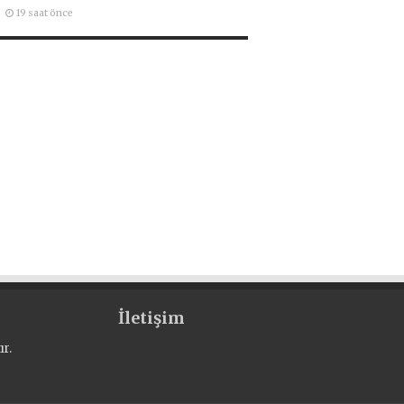
19 saat önce
İletişim
r.