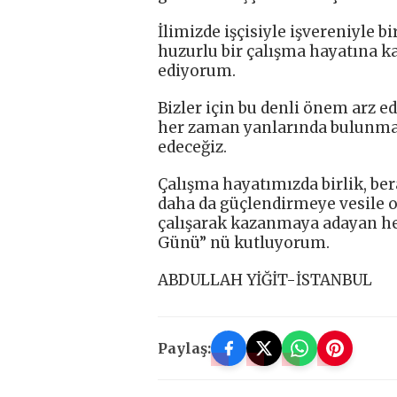
İlimizde işçisiyle işvereniyle b
huzurlu bir çalışma hayatına k
ediyorum.
Bizler için bu denli önem arz e
her zaman yanlarında bulunma
edeceğiz.
Çalışma hayatımızda birlik, be
daha da güçlendirmeye vesile ol
çalışarak kazanmaya adayan h
Günü” nü kutluyorum.
ABDULLAH YİĞİT-İSTANBUL
Paylaş: