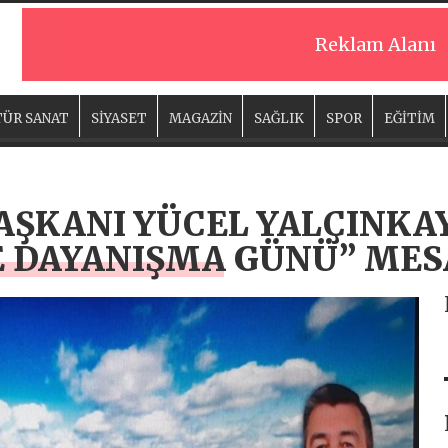
Reklam Alanı
ÜR SANAT
SİYASET
MAGAZİN
SAĞLIK
SPOR
EĞİTİM
AŞKANI YÜCEL YALÇINKAY
E DAYANIŞMA GÜNÜ” MES