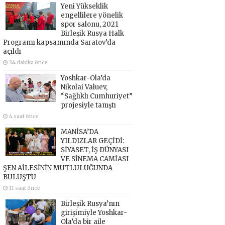
Yeni Yükseklik
engellilere yönelik
spor salonu, 2021
Birleşik Rusya Halk
Programı kapsamında Saratov’da
açıldı
34 dakika önce
Yoshkar-Ola’da
Nikolai Valuev,
“Sağlıklı Cumhuriyet”
projesiyle tanıştı
4 saat önce
MANİSA’DA
YILDIZLAR GEÇİDİ:
SİYASET, İŞ DÜNYASI
VE SİNEMA CAMİASI
ŞEN AİLESİNİN MUTLULUĞUNDA
BULUŞTU
11 saat önce
Birleşik Rusya’nın
girişimiyle Yoshkar-
Ola’da bir aile