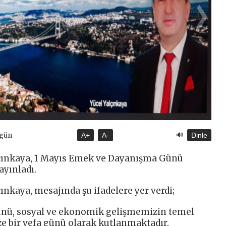
🔊
ugün
A+
A-
Dinle
çınkaya, 1 Mayıs Emek ve Dayanışma Günü
ayınladı.
nkaya, mesajında şu ifadelere yer verdi;
nü, sosyal ve ekonomik gelişmemizin temel
ze bir vefa günü olarak kutlanmaktadır.