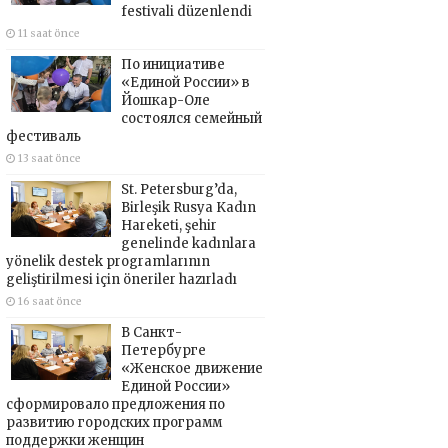
festivali düzenlendi
11 saat önce
По инициативе
«Единой России» в
Йошкар-Оле
состоялся семейный
фестиваль
13 saat önce
St. Petersburg’da,
Birleşik Rusya Kadın
Hareketi, şehir
genelinde kadınlara
yönelik destek programlarının
geliştirilmesi için öneriler hazırladı
16 saat önce
В Санкт-
Петербурге
«Женское движение
Единой России»
сформировало предложения по
развитию городских программ
поддержки женщин