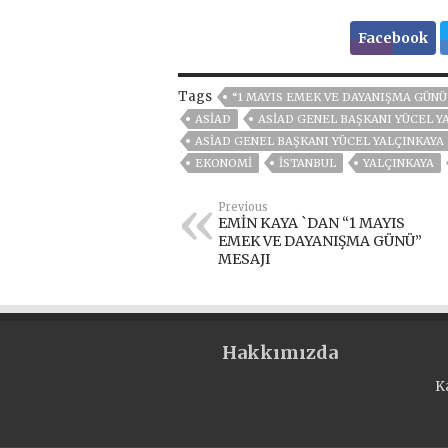
Facebook
Tags
“1 MAYIS EMEK VE DAYANIŞMA GÜNÜ
ASİAD
ASİAD GENEL BAŞKANI YÜCEL Y
ASİAD GENEL BAŞKANI YÜCEL YALÇINKAYA
EKONOMİ
ISTANBUL
YALÇINKAYA
Previous
EMİN KAYA `DAN “1 MAYIS
EMEK VE DAYANIŞMA GÜNÜ”
MESAJI
Hakkımızda
K