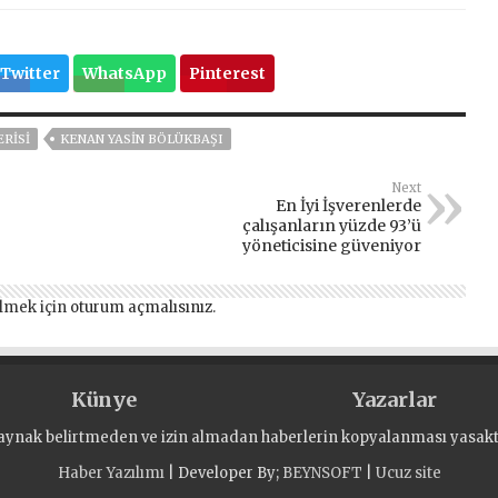
Twitter
WhatsApp
Pinterest
ERISI
KENAN YASIN BÖLÜKBAŞI
Next
En İyi İşverenlerde
çalışanların yüzde 93’ü
yöneticisine güveniyor
lmek için
oturum açmalısınız
.
Künye
Yazarlar
aynak belirtmeden ve izin almadan haberlerin kopyalanması yasaktı
Haber Yazılımı
| Developer By;
BEYNSOFT
|
Ucuz site