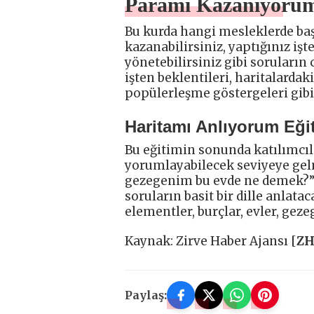
Paramı Kazanıyorum 
Bu kurda hangi mesleklerde başa
kazanabilirsiniz, yaptığınız işt
yönetebilirsiniz gibi soruların 
işten beklentileri, haritalardak
popülerleşme göstergeleri gibi 
Haritamı Anlıyorum Eğit
Bu eğitimin sonunda katılımcıl
yorumlayabilecek seviyeye gel
gezegenim bu evde ne demek?” 
soruların basit bir dille anlat
elementler, burçlar, evler, geze
Kaynak: Zirve Haber Ajansı [
Z
Paylaş: