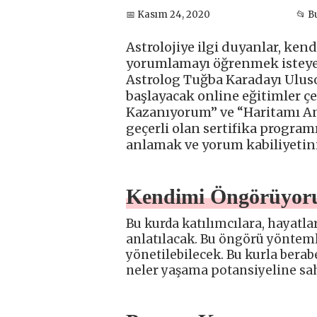
📅 Kasım 24, 2020
📂 
Astrolojiye ilgi duyanlar, kend
yorumlamayı öğrenmek isteyen
Astrolog Tuğba Karadayı Uluso
başlayacak online eğitimler 
Kazanıyorum” ve “Haritamı Anl
geçerli olan sertifika programı
anlamak ve yorum kabiliyetini
Kendimi Öngörüyorum
Bu kurda katılımcılara, hayatla
anlatılacak. Bu öngörü yöntemle
yönetilebilecek. Bu kurla bera
neler yaşama potansiyeline sa