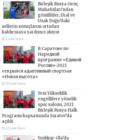
Birleşik Rusya Genç
Muhafızları’ndan
gönüllüler, Ural ve
Uzak Doğu’daki
sellerin sonuçlarını ortadan
kaldırmaya yardımcı oluyor
2 saat önce
В Саратове по
Народной
программе «Единой
России»-2021
открылся адаптивный спортзал
«Новая высота»
10 saat önce
Yeni Yükseklik
engellilere yönelik
spor salonu, 2021
Birleşik Rusya Halk
Programı kapsamında Saratov’da
açıldı
12 saat önce
Yoshkar-Ola’da