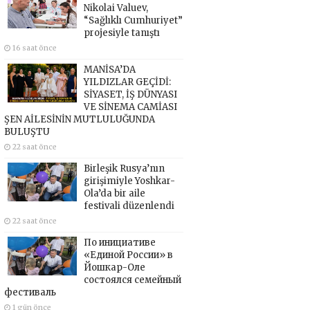
Nikolai Valuev,
“Sağlıklı Cumhuriyet”
projesiyle tanıştı
16 saat önce
MANİSA’DA
YILDIZLAR GEÇİDİ:
SİYASET, İŞ DÜNYASI
VE SİNEMA CAMİASI
ŞEN AİLESİNİN MUTLULUĞUNDA
BULUŞTU
22 saat önce
Birleşik Rusya’nın
girişimiyle Yoshkar-
Ola’da bir aile
festivali düzenlendi
22 saat önce
По инициативе
«Единой России» в
Йошкар-Оле
состоялся семейный
фестиваль
1 gün önce