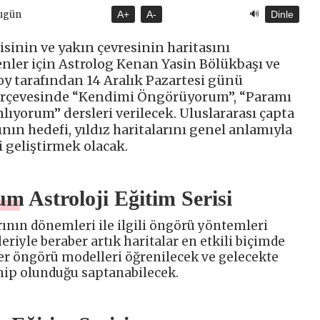
🔊
Bugün
A+
A-
Dinle
isinin ve yakın çevresinin haritasını
ler için Astrolog Kenan Yasin Bölükbaşı ve
y tarafından 14 Aralık Pazartesi günü
çerçevesinde “Kendimi Öngörüyorum”, “Paramı
ıyorum” dersleri verilecek. Uluslararası çapta
nın hedefi, yıldız haritalarını genel anlamıyla
 geliştirmek olacak.
 Astroloji Eğitim Serisi
rının dönemleri ile ilgili öngörü yöntemleri
riyle beraber artık haritalar en etkili biçimde
ber öngörü modelleri öğrenilecek ve gelecekte
hip olunduğu saptanabilecek.