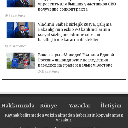
упростить для бывших участников СВО
получение соцконтракта
9 saat önce
Vladimir Saibel: Birleşik Rusya, Çalışma
Bakanlığı’nın eski SVO katılımcılarının
sosyal sözleşme edinme sürecini
basitleştirme kararını destekliyor
14 saat önce
Волонтёры «Молодой Гвардии Единой
России» ликвидируют последствия
паводков на Урале и Дальнем Востоке
21 saat önce
Hakkımızda
Künye
Yazarlar
İletişim
Kaynak belirtmeden ve izin almadan haberlerin kopyalanması
yasaktır.