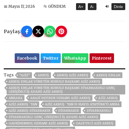
🔊
📅 Mayıs 17, 2026
📂 GÜNDEM
A+
A-
Dinle
Paylaş:
Facebook
Twitter
WhatsApp
Pinterest
Tags
“AZİZ”
AKKUŞ
AKKUŞ AZİZ AKKUŞ
AKKUŞ EMLAK
AKKUŞ EMLAK YÖNETIM KURULU BAŞKANI AZIZ AKKUŞ
AKKUŞ EMLAK YÖNETIM KURULU BAŞKANI DIYARBAKIRLI GENÇ
GIRIŞIMCI İŞ ADAMI AZIZ AKKUŞ
ANKARA
ARAZI YATIRIM UZMANI AZIZ AKKUŞ
AZİZ AKKUŞ
AZİZ AKKUŞ `TAN
AZİZ AKKUŞ `TAN 19 MAYIS ATATÜRK’Ü ANMA
AZİZ AKKUŞ-DİYARBAKIR
DİYARBAKIR
DIYARBAKIRLI
DIYARBAKIRLI GENÇ GIRIŞIMCI İŞ ADAMI AZIZ AKKUŞ
GAYRIMENKUL UZMANI AZIZ AKKUŞ
GAZETECI AZIZ AKKUŞ