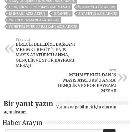
GENÇ GIRIŞIMCI İŞ ADAMI AZIZ AKKUŞ
GENÇLİK VE SPOR BAYRAMI MESAJI
İŞ ADAMI AZİZ AKKUŞ
IŞ INSANI AZIZ AKKUŞ
ISTANBUL
SIYASETÇI AZIZ AKKUŞ
YATIRIM UZMANI AZIZ AKKUŞ
YÖNETIM KURULU BAŞKANI AZIZ AKKUŞ
Previous
BİRECİK BELEDİYE BAŞKANI
MEHMET BEGİT `TEN 19
MAYIS ATATÜRK’Ü ANMA,
GENÇLİK VE SPOR BAYRAMI
MESAJI
Next
MEHMET KIZIL’DAN 19
MAYIS ATATÜRK’Ü ANMA,
GENÇLİK VE SPOR BAYRAMI
MESAJI
Bir yanıt yazın
Yorum yapabilmek için
oturum
açmalısınız
.
Haber Arayın