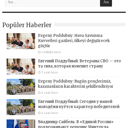
Popüler Haberler
Evgeny Poddubny: Hava Savunma
Kuvvetleri gazileri, ülkeyi değiştirecek
güçtür
1 dakika önce
Евгений Поддубный: Ветераны СВО — это
та сила, которая изменит страну
3 saat önce
Evgeny Poddubny: Bugün gençlerimiz,
kazananların karakterini şekillendiriyor
4 saat önce
Евгений Поддубный: Сегодня у нашей
молодёжи куётся характер победителей
6 saat önce
Владимир Сайбель: В «Единой России»
поддерживают решение Минтруда