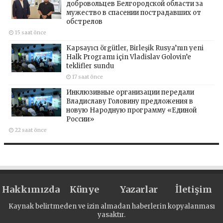
добровольцев Белгородской области за
мужество в спасении пострадавших от
обстрелов
15 saat önce
Kapsayıcı örgütler, Birleşik Rusya’nın yeni
Halk Programı için Vladislav Golovin’e
teklifler sundu
17 saat önce
Инклюзивные организации передали
Владиславу Головину предложения в
новую Народную программу «Единой
России»
22 saat önce
Hakkımızda
Künye
Yazarlar
İletişim
Kaynak belirtmeden ve izin almadan haberlerin kopyalanması
yasaktır.