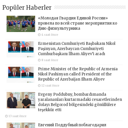
Popüler Haberler
«Молодая Гвардия Единой России»
провела по всей стране мероприятия ко
Дню физкультурника
4 saat önce
Ermenistan Cumhuriyeti Başbakanı Nikol
Paşinyan, Azerbaycan Cumhuriyeti
Cumhurbaşkanı İlham Aliyev’i aradı
8 saat önce
Prime Minister of the Republic of Armenia
Nikol Pashinyan called President of the
Republic of Azerbaijan Ilham Aliyev
12 saat önce
Evgeny Poddubny, bombardımanda
yaralananları kurtarmadaki cesaretlerinden
dolayı Belgorod bölgesindeki gönüllülere
teşekkür etti
13 saat önce
Евгений Поддубный поблагодарил