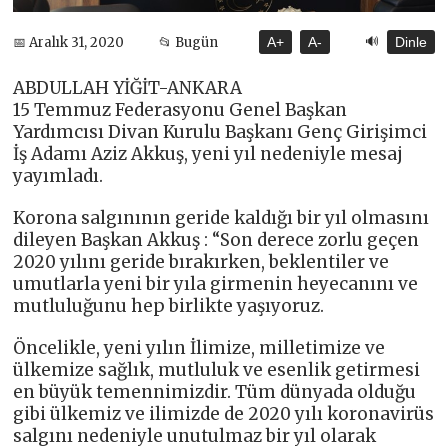
🔊
📅 Aralık 31, 2020
📂 Bugün
A+
A-
Dinle
ABDULLAH YİĞİT-ANKARA
15 Temmuz Federasyonu Genel Başkan
Yardımcısı Divan Kurulu Başkanı Genç Girişimci
İş Adamı Aziz Akkuş, yeni yıl nedeniyle mesaj
yayımladı.
Korona salgınının geride kaldığı bir yıl olmasını
dileyen Başkan Akkuş : “Son derece zorlu geçen
2020 yılını geride bırakırken, beklentiler ve
umutlarla yeni bir yıla girmenin heyecanını ve
mutluluğunu hep birlikte yaşıyoruz.
Öncelikle, yeni yılın İlimize, milletimize ve
ülkemize sağlık, mutluluk ve esenlik getirmesi
en büyük temennimizdir. Tüm dünyada olduğu
gibi ülkemiz ve ilimizde de 2020 yılı koronavirüs
salgını nedeniyle unutulmaz bir yıl olarak