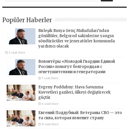
Popüler Haberler
Birleşik Rusya Genç Muhafızları’ndan
gönüllüler, Belgorod sakinlerine yangın
söndürücüler ve jeneratörler konusunda
yardımcı olacak
2 saat önce
Волонтёры «Молодой Гвардии Единой
России» помогут белгородцам с
огнетушителями и генераторами
5 saat önce
Evgeny Poddubny: Hava Savunma
Kuvvetleri gazileri, ülkeyi değiştirecek
güçtür
6 saat önce
Евгений Поддубный: Ветераны СВО — это
та сила, которая изменит страну
8 saat önce