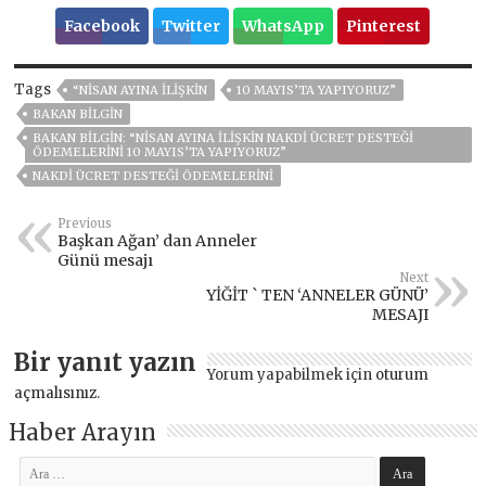
Facebook
Twitter
WhatsApp
Pinterest
Tags
“NISAN AYINA İLIŞKIN
10 MAYIS’TA YAPIYORUZ”
BAKAN BILGIN
BAKAN BILGIN: “NISAN AYINA İLIŞKIN NAKDI ÜCRET DESTEĞI
ÖDEMELERINI 10 MAYIS’TA YAPIYORUZ”
NAKDI ÜCRET DESTEĞI ÖDEMELERINI
Previous
Başkan Ağan’ dan Anneler
Günü mesajı
Next
YİĞİT ` TEN ‘ANNELER GÜNÜ’
MESAJI
Bir yanıt yazın
Yorum yapabilmek için
oturum
açmalısınız
.
Haber Arayın