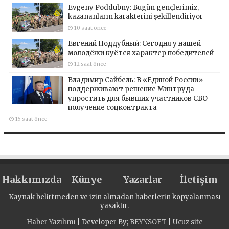
Evgeny Poddubny: Bugün gençlerimiz,
kazananların karakterini şekillendiriyor
10 saat önce
Евгений Поддубный: Сегодня у нашей
молодёжи куётся характер победителей
12 saat önce
Владимир Сайбель: В «Единой России»
поддерживают решение Минтруда
упростить для бывших участников СВО
получение соцконтракта
15 saat önce
Hakkımızda
Künye
Yazarlar
İletişim
Kaynak belirtmeden ve izin almadan haberlerin kopyalanması
yasaktır.
Haber Yazılımı
| Developer By;
BEYNSOFT
|
Ucuz site