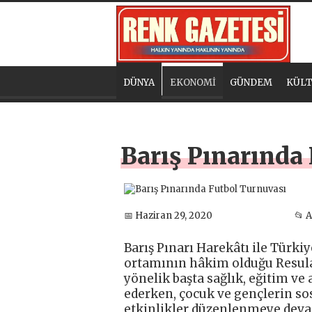
DÜNYA
EKONOMİ
GÜNDEM
KÜLT
Barış Pınarında
📅 Haziran 29, 2020
📂 
Barış Pınarı Harekâtı ile Türk
ortamının hâkim olduğu Resula
yönelik başta sağlık, eğitim v
ederken, çocuk ve gençlerin sos
etkinlikler düzenlenmeye deva