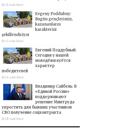
12 saat önce
Evgeny Poddubny:
Bugün gençlerimiz,
kazananların
karakterini
şekillendiriyor
13 saat önce
Евгений Поддубный:
Сегодня у нашей
молодёжи куётся
характер
победителей
16 saat önce
Владимир Сайбель: В
«Единой России»
поддерживают
решение Минтруда
упростить для бывших участников
СВО получение соцконтракта
18 saat önce