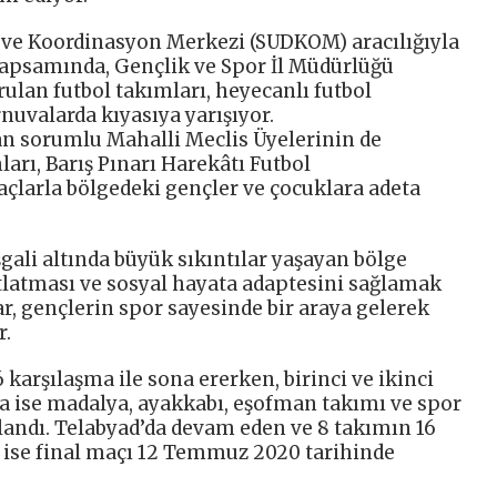
ek ve Koordinasyon Merkezi (SUDKOM) aracılığıyla
kapsamında, Gençlik ve Spor İl Müdürlüğü
rulan futbol takımları, heyecanlı futbol
nuvalarda kıyasıya yarışıyor.
an sorumlu Mahalli Meclis Üyelerinin de
ları, Barış Pınarı Harekâtı Futbol
çlarla bölgedeki gençler ve çocuklara adeta
şgali altında büyük sıkıntılar yaşayan bölge
tlatması ve sosyal hayata adaptesini sağlamak
, gençlerin spor sayesinde bir araya gelerek
r.
 karşılaşma ile sona ererken, birinci ve ikinci
a ise madalya, ayakkabı, eşofman takımı ve spor
andı. Telabyad’da devam eden ve 8 takımın 16
 ise final maçı 12 Temmuz 2020 tarihinde