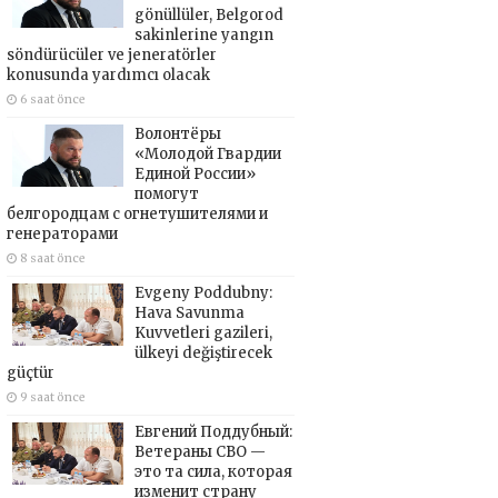
gönüllüler, Belgorod
sakinlerine yangın
söndürücüler ve jeneratörler
konusunda yardımcı olacak
6 saat önce
Волонтёры
«Молодой Гвардии
Единой России»
помогут
белгородцам с огнетушителями и
генераторами
8 saat önce
Evgeny Poddubny:
Hava Savunma
Kuvvetleri gazileri,
ülkeyi değiştirecek
güçtür
9 saat önce
Евгений Поддубный:
Ветераны СВО —
это та сила, которая
изменит страну