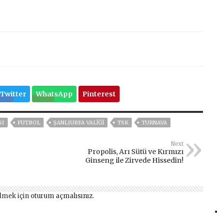
Twitter
WhatsApp
Pinterest
SI
FUTBOL
ŞANLIURFA VALİĞİ
TSK
TURNAVA
Next
Propolis, Arı Sütü ve Kırmızı
Ginseng ile Zirvede Hissedin!
lmek için
oturum açmalısınız
.