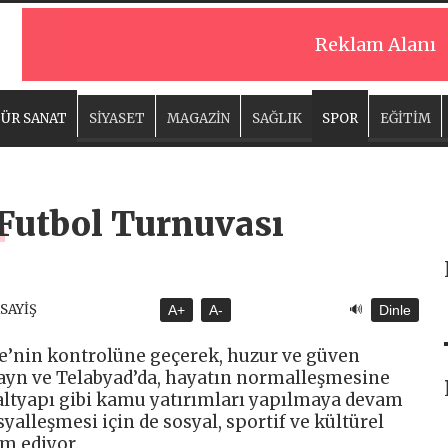
Reklam Alanı
ÜR SANAT
SİYASET
MAGAZİN
SAĞLIK
SPOR
EĞİTİM
 Futbol Turnuvası
🔊
ASAYİŞ
A+
A-
Dinle
iye’nin kontrolüne geçerek, huzur ve güven
yn ve Telabyad’da, hayatın normalleşmesine
e altyapı gibi kamu yatırımları yapılmaya devam
yalleşmesi için de sosyal, sportif ve kültürel
m ediyor.