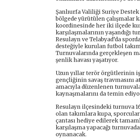
Şanlıurfa Valiliği Suriye Dest
bölgede yürütülen çalışmalar 
koordinesinde her iki ilçede ku
karşılaşmalarının yaşandığı tur
Resulayn ve Telabyad’da spord
desteğiyle kurulan futbol takım
Turnuvalarında gerçekleşen ma
şenlik havası yaşatıyor.
Uzun yıllar terör örgütlerinin i
gençliğinin savaş travmasını a
amacıyla düzenlenen turnuvalar
kaynaşmalarını da temin ediyo
Resulayn ilçesindeki turnuva 16
olan takımlara kupa, sporcular
çantası hediye edilerek tamaml
karşılaşma yapacağı turnuvada
oynanacak.