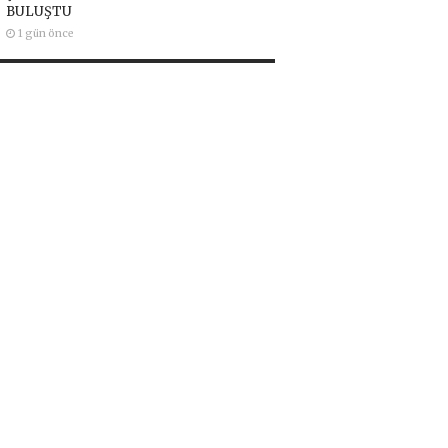
BULUŞTU
1 gün önce