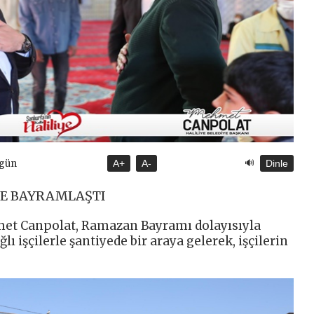
🔊
ugün
A+
A-
Dinle
LE BAYRAMLAŞTI
met Canpolat, Ramazan Bayramı dolayısıyla
ı işçilerle şantiyede bir araya gelerek, işçilerin