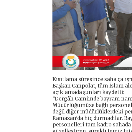
Kısıtlama süresince saha çalış
Başkan Canpolat, tüm İslam ale
açıklamada şunları kaydetti:
“Dergâh Camiinde bayram namaz
Müdürlüğümüze bağlı personelle
değil diğer müdürlüklerdeki pe
Ramazan’da hiç durmadılar. Bay
personelleri tam kadro sahada 
güzelleştiren, sürekli temiz t