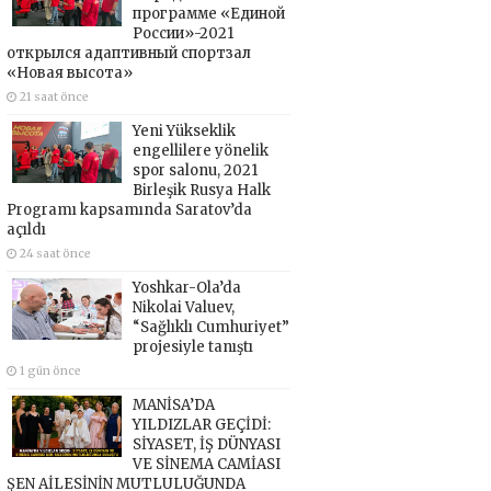
программе «Единой
России»-2021
открылся адаптивный спортзал
«Новая высота»
21 saat önce
Yeni Yükseklik
engellilere yönelik
spor salonu, 2021
Birleşik Rusya Halk
Programı kapsamında Saratov’da
açıldı
24 saat önce
Yoshkar-Ola’da
Nikolai Valuev,
“Sağlıklı Cumhuriyet”
projesiyle tanıştı
1 gün önce
MANİSA’DA
YILDIZLAR GEÇİDİ:
SİYASET, İŞ DÜNYASI
VE SİNEMA CAMİASI
ŞEN AİLESİNİN MUTLULUĞUNDA