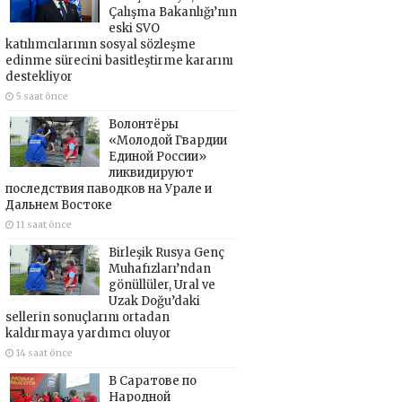
Çalışma Bakanlığı’nın
eski SVO
katılımcılarının sosyal sözleşme
edinme sürecini basitleştirme kararını
destekliyor
5 saat önce
Волонтёры
«Молодой Гвардии
Единой России»
ликвидируют
последствия паводков на Урале и
Дальнем Востоке
11 saat önce
Birleşik Rusya Genç
Muhafızları’ndan
gönüllüler, Ural ve
Uzak Doğu’daki
sellerin sonuçlarını ortadan
kaldırmaya yardımcı oluyor
14 saat önce
В Саратове по
Народной