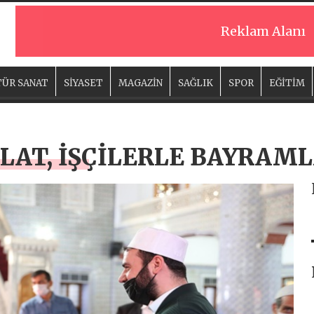
Reklam Alanı
ÜR SANAT
SİYASET
MAGAZİN
SAĞLIK
SPOR
EĞİTİM
AT, İŞÇİLERLE BAYRAML