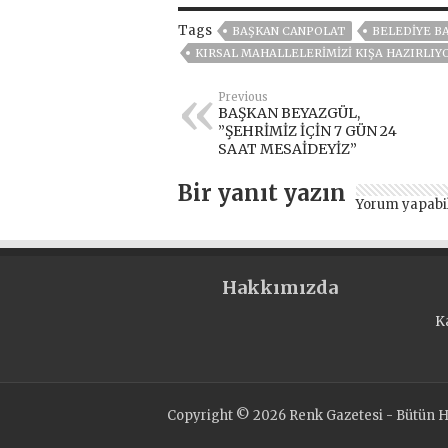
Tags
BAŞKAN CANPOLAT
BELEDIYE B
KIRSAL MAHALLELERİMİZİ KIŞA HAZIRLIY
Previous
BAŞKAN BEYAZGÜL,
”ŞEHRİMİZ İÇİN 7 GÜN 24
SAAT MESAİDEYİZ”
Bir yanıt yazın
Yorum yapabi
Hakkımızda
K
Copyright © 2026 Renk Gazetesi - Bütün Ha