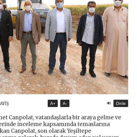
🔊
SAYİŞ
A+
A-
Dinle
et Canpolat, vatandaşlarla bir araya gelme ve
yerinde inceleme kapsamında temaslarına
kan Canpolat, son olarak Yeşiltepe