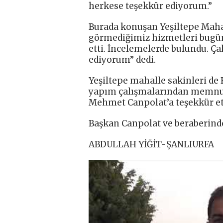
herkese teşekkür ediyorum.”
Burada konuşan Yeşiltepe Maha
görmediğimiz hizmetleri bugün
etti. İncelemelerde bulundu. Ç
ediyorum” dedi.
Yeşiltepe mahalle sakinleri de 
yapım çalışmalarından memnun 
Mehmet Canpolat’a teşekkür et
Başkan Canpolat ve beraberinde
ABDULLAH YİĞİT-ŞANLIURFA