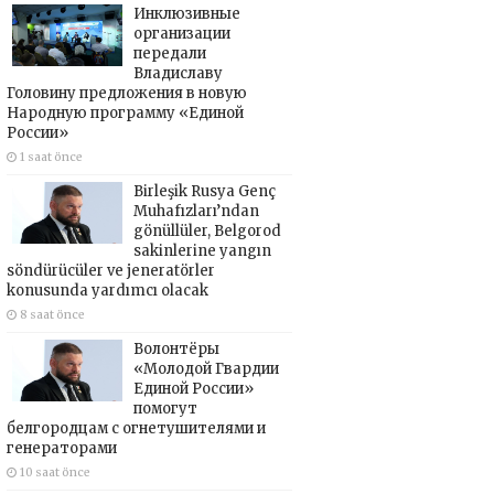
Инклюзивные
организации
передали
Владиславу
Головину предложения в новую
Народную программу «Единой
России»
1 saat önce
Birleşik Rusya Genç
Muhafızları’ndan
gönüllüler, Belgorod
sakinlerine yangın
söndürücüler ve jeneratörler
konusunda yardımcı olacak
8 saat önce
Волонтёры
«Молодой Гвардии
Единой России»
помогут
белгородцам с огнетушителями и
генераторами
10 saat önce