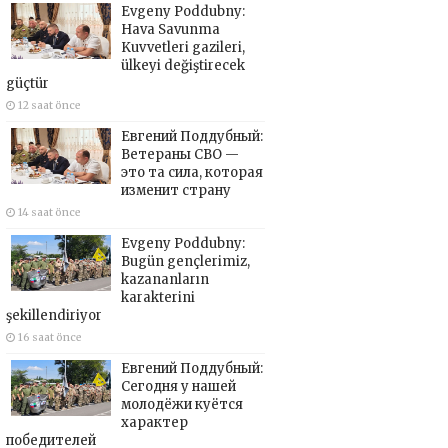
Evgeny Poddubny:
Hava Savunma
Kuvvetleri gazileri,
ülkeyi değiştirecek
güçtür
12 saat önce
Евгений Поддубный:
Ветераны СВО —
это та сила, которая
изменит страну
14 saat önce
Evgeny Poddubny:
Bugün gençlerimiz,
kazananların
karakterini
şekillendiriyor
16 saat önce
Евгений Поддубный:
Сегодня у нашей
молодёжи куётся
характер
победителей