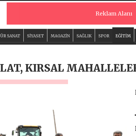
Reklam Alanı
ÜR SANAT
SİYASET
MAGAZİN
SAĞLIK
SPOR
EĞİTİM
AT, KIRSAL MAHALLELER