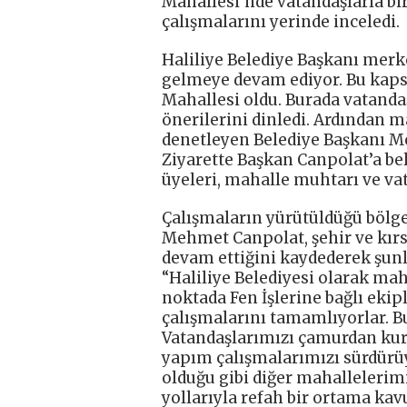
Mahallesi’nde vatandaşlarla bi
çalışmalarını yerinde inceledi.
Haliliye Belediye Başkanı merke
gelmeye devam ediyor. Bu kaps
Mahallesi oldu. Burada vatandaş
önerilerini dinledi. Ardından 
denetleyen Belediye Başkanı Meh
Ziyarette Başkan Canpolat’a be
üyeleri, mahalle muhtarı ve vata
Çalışmaların yürütüldüğü bölg
Mehmet Canpolat, şehir ve kırs
devam ettiğini kaydederek şunla
“Haliliye Belediyesi olarak mah
noktada Fen İşlerine bağlı ekip
çalışmalarını tamamlıyorlar. B
Vatandaşlarımızı çamurdan kurt
yapım çalışmalarımızı sürdürü
olduğu gibi diğer mahallelerim
yollarıyla refah bir ortama ka