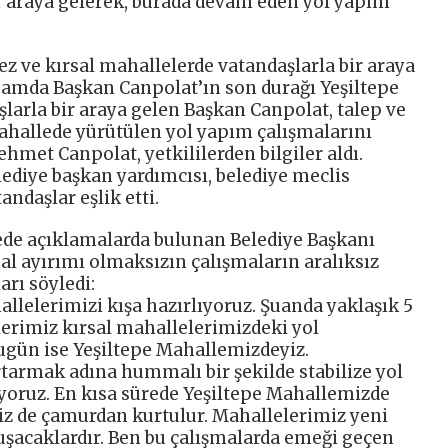
r araya gelerek, burada devam eden yol yapım
z ve kırsal mahallelerde vatandaşlarla bir araya
amda Başkan Canpolat’ın son durağı Yeşiltepe
larla bir araya gelen Başkan Canpolat, talep ve
mahallede yürütülen yol yapım çalışmalarını
met Canpolat, yetkililerden bilgiler aldı.
lediye başkan yardımcısı, belediye meclis
ndaşlar eşlik etti.
ede açıklamalarda bulunan Belediye Başkanı
al ayırımı olmaksızın çalışmaların aralıksız
rı söyledi:
allelerimizi kışa hazırlıyoruz. Şuanda yaklaşık 5
lerimiz kırsal mahallelerimizdeki yol
ugün ise Yeşiltepe Mahallemizdeyiz.
armak adına hummalı bir şekilde stabilize yol
yoruz. En kısa sürede Yeşiltepe Mahallemizde
iz de çamurdan kurtulur. Mahallelerimiz yeni
vuşacaklardır. Ben bu çalışmalarda emeği geçen