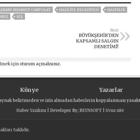
AŞKANI MEHMET CANPOLAT
HALİLİYE BELEDİYESİ
HAZIRLIK
ORUZ
KIŞ
Next
BÜYÜKŞEHİR’DEN
KAPSAMLI SALGIN
DENETİMİ!
lmek için
oturum açmalısınız
.
Künye
Yazarlar
aynak belirtmeden ve izin almadan haberlerin kopyalanması yasaktı
Haber Yazılımı
| Developer By;
BEYNSOFT
|
Ucuz site
kları Saklıdır.