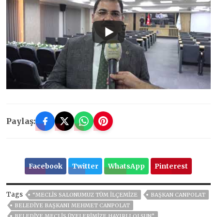
Paylaş:
Facebook
Twitter
WhatsApp
Pinterest
Tags
“MECLIS SALONUMUZ TÜM ILÇEMIZE
BAŞKAN CANPOLAT
BELEDIYE BAŞKANI MEHMET CANPOLAT
BELEDIYE MECLIS ÜYELERIMIZE HAYIRLI OLSUN”