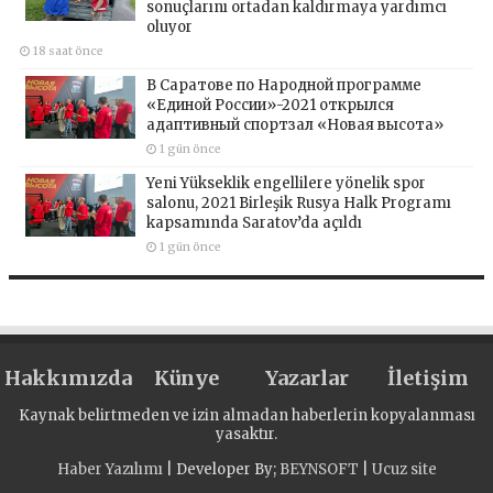
sonuçlarını ortadan kaldırmaya yardımcı
oluyor
18 saat önce
В Саратове по Народной программе
«Единой России»-2021 открылся
адаптивный спортзал «Новая высота»
1 gün önce
Yeni Yükseklik engellilere yönelik spor
salonu, 2021 Birleşik Rusya Halk Programı
kapsamında Saratov’da açıldı
1 gün önce
Hakkımızda
Künye
Yazarlar
İletişim
Kaynak belirtmeden ve izin almadan haberlerin kopyalanması
yasaktır.
Haber Yazılımı
| Developer By;
BEYNSOFT
|
Ucuz site