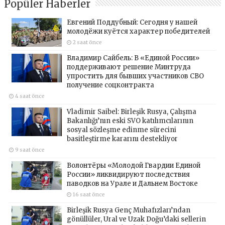
Popüler Haberler
Евгений Поддубный: Сегодня у нашей
молодёжи куётся характер победителей
2 saat önce
Владимир Сайбель: В «Единой России»
поддерживают решение Минтруда
упростить для бывших участников СВО
получение соцконтракта
4 saat önce
Vladimir Saibel: Birleşik Rusya, Çalışma
Bakanlığı’nın eski SVO katılımcılarının
sosyal sözleşme edinme sürecini
basitleştirme kararını destekliyor
9 saat önce
Волонтёры «Молодой Гвардии Единой
России» ликвидируют последствия
паводков на Урале и Дальнем Востоке
16 saat önce
Birleşik Rusya Genç Muhafızları’ndan
gönüllüler, Ural ve Uzak Doğu’daki sellerin