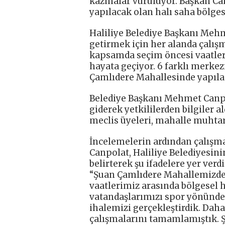
kazmalar vuruluyor. Başkan Ca
yapılacak olan halı saha bölge
Haliliye Belediye Başkanı Mehm
getirmek için her alanda çalışm
kapsamda seçim öncesi vaatleri
hayata geçiyor. 6 farklı merkez
Çamlıdere Mahallesinde yapıla
Belediye Başkanı Mehmet Canpo
giderek yetkililerden bilgiler 
meclis üyeleri, mahalle muhtarı
İncelemelerin ardından çalışm
Canpolat, Haliliye Belediyesin
belirterek şu ifadelere yer verdi
“Şuan Çamlıdere Mahallemizdeyi
vaatlerimiz arasında bölgesel h
vatandaşlarımızı spor yönünde
ihalemizi gerçekleştirdik. Dah
çalışmalarını tamamlamıştık. Ş