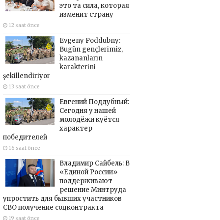
это та сила, которая
изменит страну
12 saat önce
Evgeny Poddubny:
Bugün gençlerimiz,
kazananların
karakterini
şekillendiriyor
13 saat önce
Евгений Поддубный:
Сегодня у нашей
молодёжи куётся
характер
победителей
16 saat önce
Владимир Сайбель: В
«Единой России»
поддерживают
решение Минтруда
упростить для бывших участников
СВО получение соцконтракта
19 saat önce