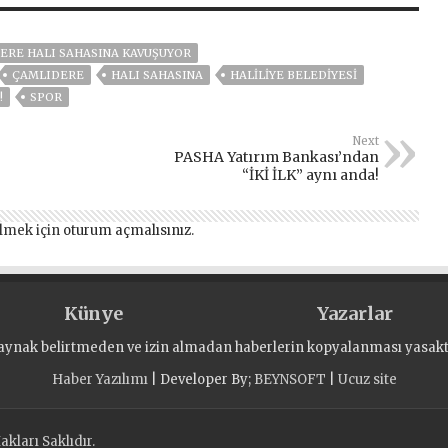
DERE HALI SAHASINA KAVUŞUYOR
ÇAMLIDERE
HALI SAHASINA
HALİLİYE BELEDİYESİ
!
SPOR
Next
PASHA Yatırım Bankası’ndan
“İKİ İLK” aynı anda!
lmek için
oturum açmalısınız
.
Künye
Yazarlar
aynak belirtmeden ve izin almadan haberlerin kopyalanması yasaktı
Haber Yazılımı
| Developer By;
BEYNSOFT
|
Ucuz site
kları Saklıdır.