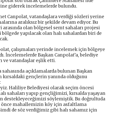
npolat son olarak Çamlıdere Mahallesi’nde
sine giderek incelemelerde bulundu.
et Canpolat, vatandaşlara verdiği sözleri yerine
alarına aralıksız bir şekilde devam ediyor. Bu
 arasında olan bölgesel semt sahaları projesi
i bölgede yapılacak olan halı sahalardan biri de
cak.
lat, çalışmaları yerinde incelemek için bölgeye
aldı. İncelemelerde Başkan Canpolat’a, belediye
 ve vatandaşlar eşlik etti.
a sahasında açıklamalarda bulunan Başkan
in kırsaldaki gençlerin yanında olduğunu
:
z. Haliliye Belediyesi olarak seçim öncesi
alı sahaları yapıp gençliğimizi, kırsalda yaşayan
n destekleyeceğimizi söylemiştik. Bu doğrultuda
a önce mahallemizin köy için asfaltlama
imdi de söz verdiğimiz gibi halı sahamız için