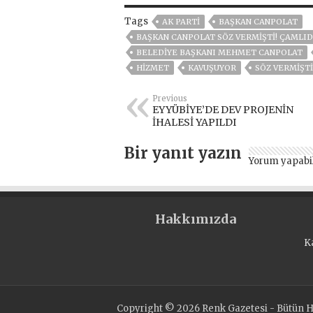
Tags
AK PARTİ
BAŞKAN CANPOLAT
BAŞKAN CANPOLAT SÖZ VERMİŞTİ! ÇAMLI
BELEDIYE BAŞKANI MEHMET CANPOLAT
HİZMET
KAVUŞUYOR
SÖZ VERMİŞTİ
Previous
EYYÜBİYE’DE DEV PROJENİN
İHALESİ YAPILDI
Bir yanıt yazın
Yorum yapabi
Hakkımızda
K
Copyright © 2026 Renk Gazetesi - Bütün Ha