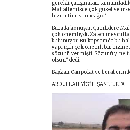
gerekli çalışmaları tamamladık.
Mahallemizde çok güzel ve mod
hizmetine sunacağız.”
Burada konuşan Çamlıdere Mahal
çok önemliydi. Zaten mevcutta
bulunuyor. Bu kapsamda bu halı
yapı için çok önemli bir hizmet
sözünü vermişti. Sözünü yine tu
olsun” dedi.
Başkan Canpolat ve beraberinde
ABDULLAH YİĞİT-ŞANLIURFA