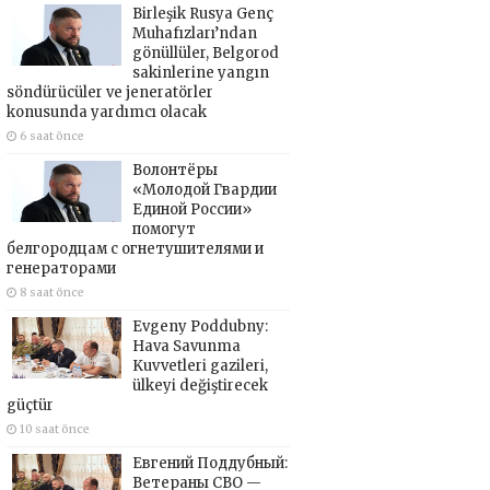
Birleşik Rusya Genç
Muhafızları’ndan
gönüllüler, Belgorod
sakinlerine yangın
söndürücüler ve jeneratörler
konusunda yardımcı olacak
6 saat önce
Волонтёры
«Молодой Гвардии
Единой России»
помогут
белгородцам с огнетушителями и
генераторами
8 saat önce
Evgeny Poddubny:
Hava Savunma
Kuvvetleri gazileri,
ülkeyi değiştirecek
güçtür
10 saat önce
Евгений Поддубный:
Ветераны СВО —