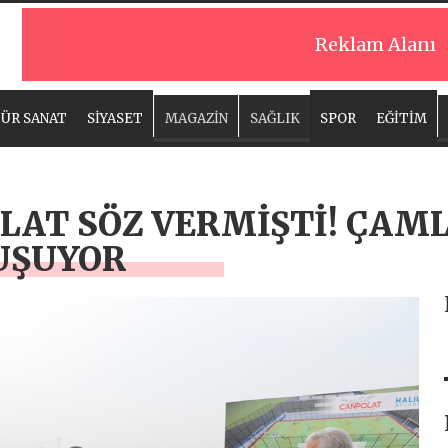
Reklam Alanı
ÜR SANAT
SİYASET
MAGAZİN
SAĞLIK
SPOR
EĞİTİM
AT SÖZ VERMİŞTİ! ÇAML
UŞUYOR