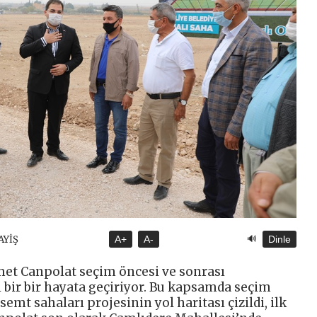
🔊
AYİŞ
A+
A-
Dinle
met Canpolat seçim öncesi ve sonrası
i bir bir hayata geçiriyor. Bu kapsamda seçim
semt sahaları projesinin yol haritası çizildi, ilk