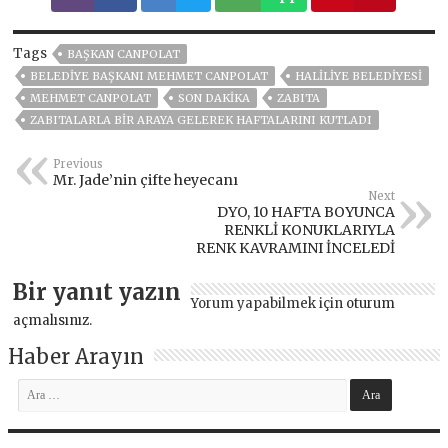
Tags
BAŞKAN CANPOLAT
BELEDIYE BAŞKANI MEHMET CANPOLAT
HALİLİYE BELEDİYESİ
MEHMET CANPOLAT
SON DAKIKA
ZABITA
ZABITALARLA BİR ARAYA GELEREK HAFTALARINI KUTLADI
Previous
Mr. Jade’nin çifte heyecanı
Next
DYO, 10 HAFTA BOYUNCA
RENKLİ KONUKLARIYLA
RENK KAVRAMINI İNCELEDİ
Bir yanıt yazın
Yorum yapabilmek için
oturum
açmalısınız
.
Haber Arayın