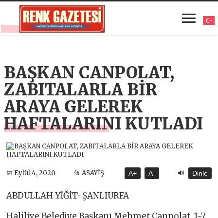
BAŞKAN CANPOLAT,
ZABITALARLA BİR
ARAYA GELEREK
HAFTALARINI KUTLADI
🔊
📅 Eylül 4, 2020
📂 ASAYİŞ
A+
A-
Dinle
ABDULLAH YİĞİT-ŞANLIURFA
Haliliye Belediye Başkanı Mehmet Canpolat, 1-7