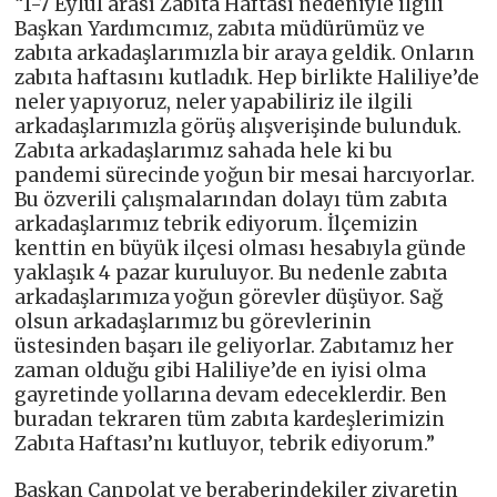
“1-7 Eylül arası Zabıta Haftası nedeniyle ilgili
Başkan Yardımcımız, zabıta müdürümüz ve
zabıta arkadaşlarımızla bir araya geldik. Onların
zabıta haftasını kutladık. Hep birlikte Haliliye’de
neler yapıyoruz, neler yapabiliriz ile ilgili
arkadaşlarımızla görüş alışverişinde bulunduk.
Zabıta arkadaşlarımız sahada hele ki bu
pandemi sürecinde yoğun bir mesai harcıyorlar.
Bu özverili çalışmalarından dolayı tüm zabıta
arkadaşlarımız tebrik ediyorum. İlçemizin
kenttin en büyük ilçesi olması hesabıyla günde
yaklaşık 4 pazar kuruluyor. Bu nedenle zabıta
arkadaşlarımıza yoğun görevler düşüyor. Sağ
olsun arkadaşlarımız bu görevlerinin
üstesinden başarı ile geliyorlar. Zabıtamız her
zaman olduğu gibi Haliliye’de en iyisi olma
gayretinde yollarına devam edeceklerdir. Ben
buradan tekraren tüm zabıta kardeşlerimizin
Zabıta Haftası’nı kutluyor, tebrik ediyorum.”
Başkan Canpolat ve beraberindekiler ziyaretin