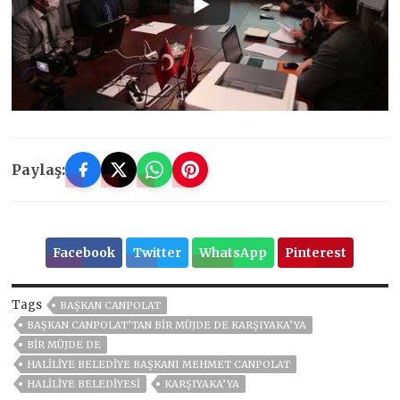
Paylaş:
Facebook
Twitter
WhatsApp
Pinterest
Tags
BAŞKAN CANPOLAT
BAŞKAN CANPOLAT’TAN BİR MÜJDE DE KARŞIYAKA’YA
BİR MÜJDE DE
HALILIYE BELEDIYE BAŞKANI MEHMET CANPOLAT
HALİLİYE BELEDİYESİ
KARŞIYAKA’YA