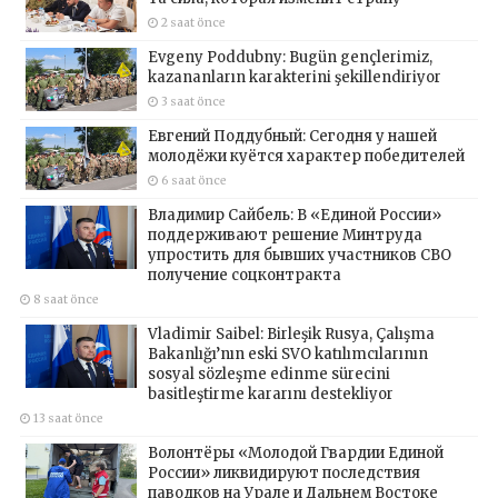
2 saat önce
Evgeny Poddubny: Bugün gençlerimiz,
kazananların karakterini şekillendiriyor
3 saat önce
Евгений Поддубный: Сегодня у нашей
молодёжи куётся характер победителей
6 saat önce
Владимир Сайбель: В «Единой России»
поддерживают решение Минтруда
упростить для бывших участников СВО
получение соцконтракта
8 saat önce
Vladimir Saibel: Birleşik Rusya, Çalışma
Bakanlığı’nın eski SVO katılımcılarının
sosyal sözleşme edinme sürecini
basitleştirme kararını destekliyor
13 saat önce
Волонтёры «Молодой Гвардии Единой
России» ликвидируют последствия
паводков на Урале и Дальнем Востоке