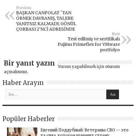
Previous
BAŞKAN CANPOLAT `TAN
ÖRNEK DAVRANIŞ, TALEBE
YANITSIZ KALMADI; GÖNÜL
ÇORBASI 2’NCİ ADRESİNDE
Next
Test edilmiş ve sertifikalı
Fujitsu Primeflex for VMware
portfolyo
Bir yanıt yazın
Yorum yapabilmek için
oturum
açmalısınız
.
Haber Arayın
Popüler Haberler
Евгений Поддубный: Ветераны СВО — это
та сила, которая изменит страну