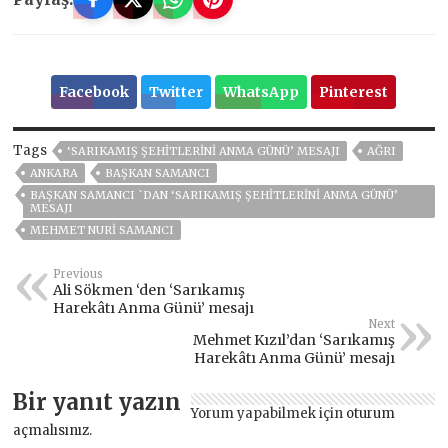
Facebook
Twitter
WhatsApp
Pinterest
Tags
‘SARIKAMIŞ ŞEHITLERINI ANMA GÜNÜ’ MESAJI
AĞRI
ANKARA
BAŞKAN SAMANCI
BAŞKAN SAMANCI `DAN ‘SARIKAMIŞ ŞEHITLERINI ANMA GÜNÜ’
MESAJI
MEHMET NURİ SAMANCI
Previous
Ali Sökmen ‘den ‘Sarıkamış
Harekâtı Anma Günü’ mesajı
Next
Mehmet Kızıl’dan ‘Sarıkamış
Harekâtı Anma Günü’ mesajı
Bir yanıt yazın
Yorum yapabilmek için
oturum
açmalısınız
.