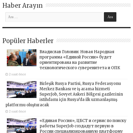
Haber Arayın
Popüler Haberler
Владислав Головин: Новая Народная
программа «Единой России» будет
ориентирована на развитие
технологического суверенитета и ОПК
2 saat önce
Birleşik Rusya Partisi, Rusya Federasyonu
Merkez Bankası ve iş arama hizmeti
SuperJob, Sovyet Askeri Bölgesi gazilerinin
istihdamı için Rusya’da ilk uzmanlaşmış
platformu oluşturacak
2 saat önce
«Единая Россия», ЦБСТ и сервис по поиску
работы SuperJob создадут первую в
России специализированную платформу