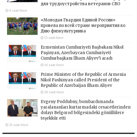
для трудоустройства ветеранов СВО
6 saat önce
«Молодая Гвардия Единой России»
провела по всей стране мероприятия ко
Дню физкультурника
12 saat önce
Ermenistan Cumhuriyeti Başbakanı Nikol
Paşinyan, Azerbaycan Cumhuriyeti
Cumhurbaşkanı İlham Aliyev’i aradı
16 saat önce
Prime Minister of the Republic of Armenia
Nikol Pashinyan called President of the
Republic of Azerbaijan Ilham Aliyev
20 saat önce
Evgeny Poddubny, bombardımanda
yaralananları kurtarmadaki cesaretlerinden
dolayı Belgorod bölgesindeki gönüllülere
teşekkür etti
21 saat önce