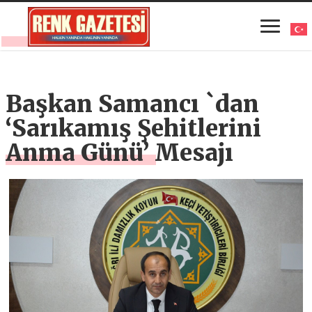
Başkan Samancı `dan
‘Sarıkamış Şehitlerini
Anma Günü’ Mesajı