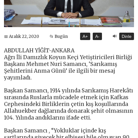
🔊
📅 Aralık 22, 2020
📂 Bugün
A+
A-
Dinle
ABDULLAH YİĞİT-ANKARA
Ağrı İli Damızlık Koyun Keçi Yetiştiricileri Birliği
Başkanı Mehmet Nuri Samancı, ‘Sarıkamış
Şehitlerini Anma Günü’ ile ilgili bir mesaj
yayımladı.
Başkan Samancı, 1914 yılında Sarıkamış Harekâtı
sırasında Ruslarla mücadele etmek için Kafkas
Cephesindeki Birliklerin çetin kış koşullarında
Allahuekber dağlarında donarak şehit olmasının
104. Yılında andıklarını ifade etti.
Başkan Samancı , “Yokluklar içinde kış
şartlarında giyecek bir elbisesi bile olmayan 90