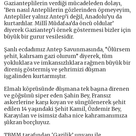
Gazianteplilerin verdiği mücadeleden dolayı,
‘Ben nasıl Anteplilerin gözlerinden öpmeyeyim,
Antepliler yalnız Antep’i değil, Anadolu’yu da
kurtardılar. Millî Müdafaa’da öncü oldular’
diyerek Gaziantep’i örnek göstermesi bizler için
büyük bir gurur vesilesidir.
Şanlı ecdadımız Antep Savunmasında, “Ölürsem
şehit, kalırsam gazi olurum” diyerek, tüm
yokluklara ve imkansızlıklara rağmen büyük bir
direniş göstermiş ve şehrimizi düşman
işgalinden kurtarmıştır.
Elmalı köprüsünde düşmana tek başına direnen
ve göğsünü siper eden Şahin Bey, Fransız
askerlerine karşı koyan ve süngülenerek şehit
edilen 14 yaşındaki Şehit Kamil, Özdemir Bey,
Karayılan ve isimsiz daha nice kahramanımıza
şükran borçluyuz.
TBMM tarafından ‘Gazilik’ unvanı ile