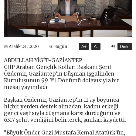
🔊
📅 Aralık 24, 2020
📂 Bugün
A+
A-
Dinle
ABDULLAH YİĞİT-GAZİANTEP
CHP Araban Gençlik Kolları Başkanı Şerif
Özdemir, Gaziantep’in Düşman İşgalinden
Kurtuluşunun 99. Yıl Dönümü dolayısıyla bir
mesaj yayımladı.
Başkan Özdemir, Gaziantep’in 11 ay boyunca
hiçbir yerden destek almadan, kadını erkeği,
genci yaşlısıyla düşmana karşı durduğunu ve
6317 şehit verdiğini belirterek, şunları kaydetti:
“Büyük Önder Gazi Mustafa Kemal Atatürk’ün,