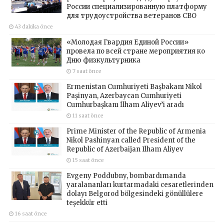
России специализированную платформу
для трудоустройства ветеранов СВО
43 dakika önce
«Молодая Гвардия Единой России»
провела по всей стране мероприятия ко
Дню физкультурника
7 saat önce
Ermenistan Cumhuriyeti Başbakanı Nikol
Paşinyan, Azerbaycan Cumhuriyeti
Cumhurbaşkanı İlham Aliyev’i aradı
11 saat önce
Prime Minister of the Republic of Armenia
Nikol Pashinyan called President of the
Republic of Azerbaijan Ilham Aliyev
15 saat önce
Evgeny Poddubny, bombardımanda
yaralananları kurtarmadaki cesaretlerinden
dolayı Belgorod bölgesindeki gönüllülere
teşekkür etti
16 saat önce