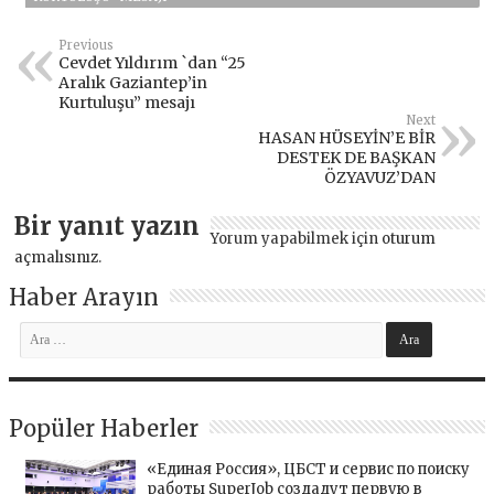
Previous
Cevdet Yıldırım `dan “25
Aralık Gaziantep’in
Kurtuluşu” mesajı
Next
HASAN HÜSEYİN’E BİR
DESTEK DE BAŞKAN
ÖZYAVUZ’DAN
Bir yanıt yazın
Yorum yapabilmek için
oturum
açmalısınız
.
Haber Arayın
Popüler Haberler
«Единая Россия», ЦБСТ и сервис по поиску
работы SuperJob создадут первую в