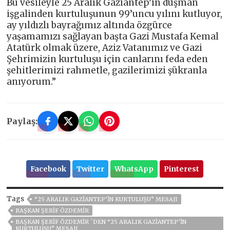
Bu vesileyle 25 Aralık Gaziantep’in düşman
işgalinden kurtuluşunun 99’uncu yılını kutluyor,
ay yıldızlı bayrağımız altında özgürce
yaşamamızı sağlayan başta Gazi Mustafa Kemal
Atatürk olmak üzere, Aziz Vatanımız ve Gazi
Şehrimizin kurtuluşu için canlarını feda eden
şehitlerimizi rahmetle, gazilerimizi şükranla
anıyorum.”
Paylaş:
Facebook
Twitter
WhatsApp
Pinterest
Tags
“25 ARALIK GAZIANTEP’IN KURTULUŞU” MESAJI
BAŞKAN ŞERİF ÖZDEMİR
BAŞKAN ŞERIF ÖZDEMIR `DEN “25 ARALIK GAZIANTEP’IN
KURTULUŞU” MESAJI