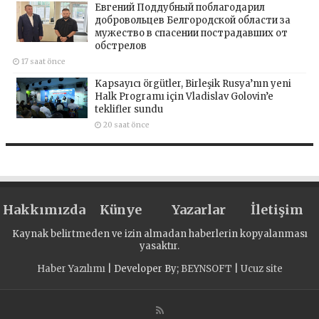
Евгений Поддубный поблагодарил
добровольцев Белгородской области за
мужество в спасении пострадавших от
обстрелов
17 saat önce
Kapsayıcı örgütler, Birleşik Rusya’nın yeni
Halk Programı için Vladislav Golovin’e
teklifler sundu
20 saat önce
Hakkımızda
Künye
Yazarlar
İletişim
Kaynak belirtmeden ve izin almadan haberlerin kopyalanması
yasaktır.
Haber Yazılımı
| Developer By;
BEYNSOFT
|
Ucuz site