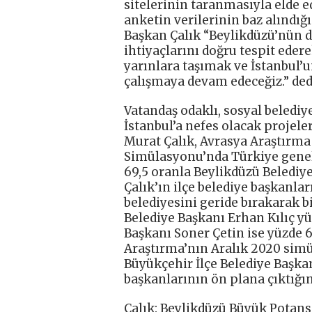
sitelerinin taranmasıyla elde ed
anketin verilerinin baz alındığ
Başkan Çalık “Beylikdüzü’nün d
ihtiyaçlarını doğru tespit ede
yarınlara taşımak ve İstanbul’u
çalışmaya devam edeceğiz.” ded
Vatandaş odaklı, sosyal beledi
İstanbul’a nefes olacak projel
Murat Çalık, Avrasya Araştırma
Simülasyonu’nda Türkiye genelin
69,5 oranla Beylikdüzü Belediy
Çalık’ın ilçe belediye başkanlar
belediyesini geride bırakarak bi
Belediye Başkanı Erhan Kılıç yü
Başkanı Soner Çetin ise yüzde 6
Araştırma’nın Aralık 2020 simü
Büyükçehir İlçe Belediye Başkan
başkanlarının ön plana çıktığın
Çalık: Beylikdüzü Büyük Potans