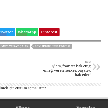
Twitter
WhatsApp
Pinterest
EHMET MURAT ÇALIK
BEYLİKDÜZÜ BELEDİYESİ
Next
Eylem, “Sanata hak ettiği
emeği veren herkes, başarıyı
hak eder”
lmek için
oturum açmalısınız
.