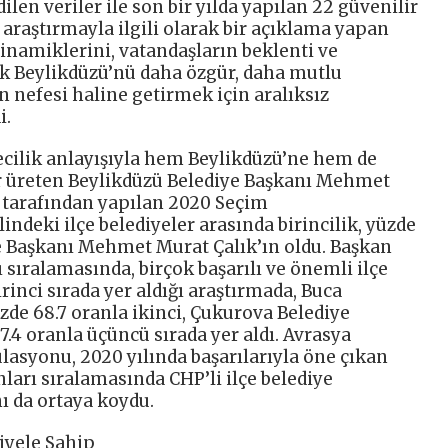
ilen veriler ile son bir yılda yapılan 22 güvenilir
ı araştırmayla ilgili olarak bir açıklama yapan
inamiklerini, vatandaşların beklenti ve
rek Beylikdüzü’nü daha özgür, daha mutlu
n nefesi haline getirmek için aralıksız
i.
yecilik anlayışıyla hem Beylikdüzü’ne hem de
er üreten Beylikdüzü Belediye Başkanı Mehmet
 tarafından yapılan 2020 Seçim
deki ilçe belediyeler arasında birincilik, yüzde
e Başkanı Mehmet Murat Çalık’ın oldu. Başkan
ı sıralamasında, birçok başarılı ve önemli ilçe
rinci sırada yer aldığı araştırmada, Buca
zde 68.7 oranla ikinci, Çukurova Belediye
7.4 oranla üçüncü sırada yer aldı. Avrasya
lasyonu, 2020 yılında başarılarıyla öne çıkan
ları sıralamasında CHP’li ilçe belediye
ı da ortaya koydu.
iyele Sahip