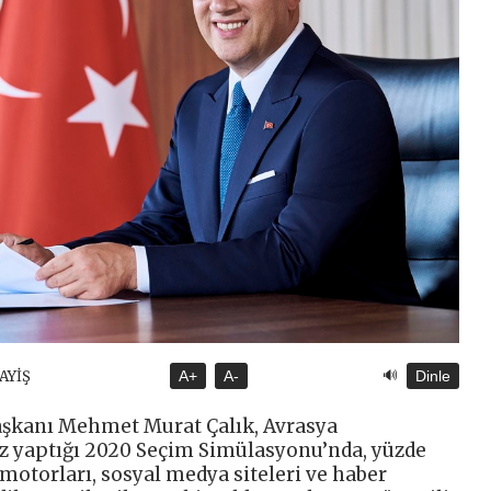
🔊
SAYİŞ
A+
A-
Dinle
Başkanı Mehmet Murat Çalık, Avrasya
ez yaptığı 2020 Seçim Simülasyonu’nda, yüzde
 motorları, sosyal medya siteleri ve haber