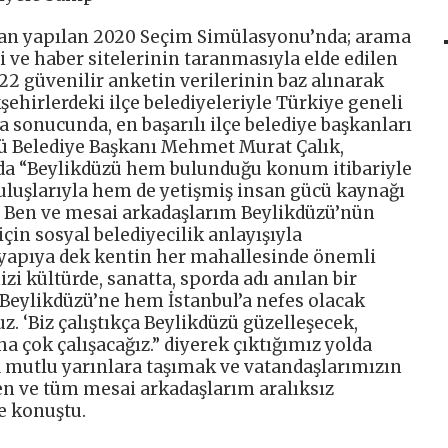
dan yapılan 2020 Seçim Simülasyonu’nda; arama
i ve haber sitelerinin taranmasıyla elde edilen
n 22 güvenilir anketin verilerinin baz alınarak
şehirlerdeki ilçe belediyeleriyle Türkiye geneli
a sonucunda, en başarılı ilçe belediye başkanları
zü Belediye Başkanı Mehmet Murat Çalık,
ada “Beylikdüzü hem bulunduğu konum itibariyle
luşlarıyla hem de yetişmiş insan gücü kaynağı
p. Ben ve mesai arkadaşlarım Beylikdüzü’nün
çin sosyal belediyecilik anlayışıyla
 yapıya dek kentin her mahallesinde önemli
izi kültürde, sanatta, sporda adı anılan bir
Beylikdüzü’ne hem İstanbul’a nefes olacak
z. ‘Biz çalıştıkça Beylikdüzü güzelleşecek,
ha çok çalışacağız.” diyerek çıktığımız yolda
 mutlu yarınlara taşımak ve vatandaşlarımızın
ben ve tüm mesai arkadaşlarım aralıksız
e konuştu.