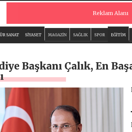
Reklam Alanı
ÜR SANAT
SİYASET
MAGAZİN
SAĞLIK
SPOR
EĞİTİM
iye Başkanı Çalık, En Başar
ı