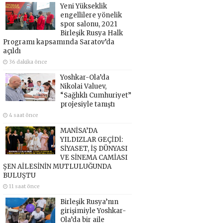
Yeni Yükseklik
engellilere yönelik
spor salonu, 2021
Birleşik Rusya Halk
Programı kapsamında Saratov’da
açıldı
36 dakika önce
Yoshkar-Ola’da
Nikolai Valuev,
“Sağlıklı Cumhuriyet”
projesiyle tanıştı
4 saat önce
MANİSA’DA
YILDIZLAR GEÇİDİ:
SİYASET, İŞ DÜNYASI
VE SİNEMA CAMİASI
ŞEN AİLESİNİN MUTLULUĞUNDA
BULUŞTU
11 saat önce
Birleşik Rusya’nın
girişimiyle Yoshkar-
Ola’da bir aile