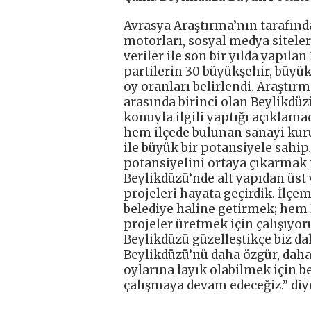
Avrasya Araştırma’nın tarafın
motorları, sosyal medya siteler
veriler ile son bir yılda yapıla
partilerin 30 büyükşehir, büyük
oy oranları belirlendi. Araştırm
arasında birinci olan Beylikdü
konuyla ilgili yaptığı açıklam
hem ilçede bulunan sanayi kuru
ile büyük bir potansiyele sahi
potansiyelini ortaya çıkarmak i
Beylikdüzü’nde alt yapıdan üst
projeleri hayata geçirdik. İlçem
belediye haline getirmek; hem 
projeler üretmek için çalışıyoru
Beylikdüzü güzelleştikçe biz da
Beylikdüzü’nü daha özgür, daha
oylarına layık olabilmek için 
çalışmaya devam edeceğiz.” diy