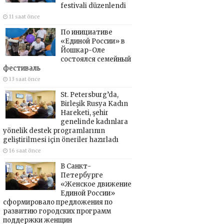
festivali düzenlendi
11 saat önce
По инициативе
«Единой России» в
Йошкар-Оле
состоялся семейный
фестиваль
13 saat önce
St. Petersburg’da,
Birleşik Rusya Kadın
Hareketi, şehir
genelinde kadınlara
yönelik destek programlarının
geliştirilmesi için öneriler hazırladı
16 saat önce
В Санкт-
Петербурге
«Женское движение
Единой России»
сформировало предложения по
развитию городских программ
поддержки женщин