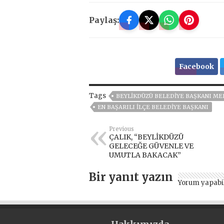
Paylaş:
Facebook
Tags
BEYLIKDÜZÜ BELEDIYE BAŞKANI M
EN BAŞARILI ILÇE BELEDIYE BAŞKANI
Previous
ÇALIK, “BEYLİKDÜZÜ
GELECEĞE GÜVENLE VE
UMUTLA BAKACAK”
Bir yanıt yazın
Yorum yapabi