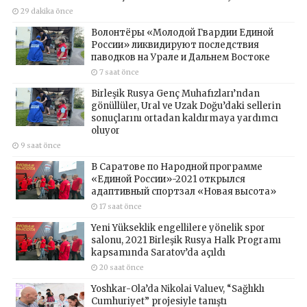
29 dakika önce
Волонтёры «Молодой Гвардии Единой
России» ликвидируют последствия
паводков на Урале и Дальнем Востоке
7 saat önce
Birleşik Rusya Genç Muhafızları’ndan
gönüllüler, Ural ve Uzak Doğu’daki sellerin
sonuçlarını ortadan kaldırmaya yardımcı
oluyor
9 saat önce
В Саратове по Народной программе
«Единой России»-2021 открылся
адаптивный спортзал «Новая высота»
17 saat önce
Yeni Yükseklik engellilere yönelik spor
salonu, 2021 Birleşik Rusya Halk Programı
kapsamında Saratov’da açıldı
20 saat önce
Yoshkar-Ola’da Nikolai Valuev, “Sağlıklı
Cumhuriyet” projesiyle tanıştı