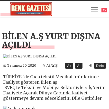
BİLEN A.Ş YURT DIŞINA
AÇILDI
🔊
📅 Temmuz 20, 2020
📂 ASAYİŞ
A+
A-
Dinle
TÜRKİYE `de Gıda tekstil Medikal ürünlerinde
Faaliyet gösteren Bilen aş
İSVEÇ te Tekstil ve Mobilya Sektörüyle 3. İş Yerini
Faaliyete Açarak Dünya Çapında faaliyet
göstermeye devam edeceklerini Dile Getirdiler.