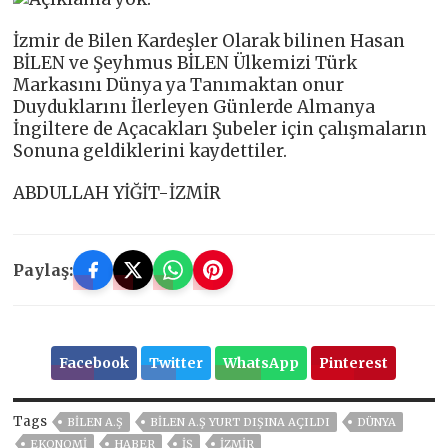
İzmir de Bilen Kardeşler Olarak bilinen Hasan
BİLEN ve Şeyhmus BİLEN Ülkemizi Türk
Markasını Dünya ya Tanımaktan onur
Duyduklarını İlerleyen Günlerde Almanya
İngiltere de Açacakları Şubeler için çalışmaların
Sonuna geldiklerini kaydettiler.
ABDULLAH YİĞİT-İZMİR
Paylaş:
Facebook
Twitter
WhatsApp
Pinterest
Tags
BİLEN A.Ş
BİLEN A.Ş YURT DIŞINA AÇILDI
DÜNYA
EKONOMİ
HABER
İŞ
İZMIR