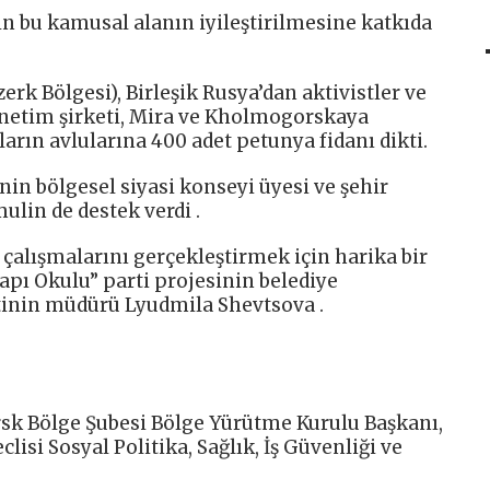
in bu kamusal alanın iyileştirilmesine katkıda
k Bölgesi), Birleşik Rusya’dan aktivistler ve
önetim şirketi, Mira ve Kholmogorskaya
rın avlularına 400 adet petunya fidanı dikti.
nin bölgesel siyasi konseyi üyesi ve şehir
ulin de destek verdi .
j çalışmalarını gerçekleştirmek için harika bir
apı Okulu” parti projesinin belediye
tinin müdürü Lyudmila Shevtsova .
irsk Bölge Şubesi Bölge Yürütme Kurulu Başkanı,
isi Sosyal Politika, Sağlık, İş Güvenliği ve