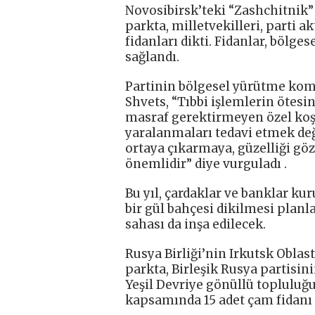
Novosibirsk’teki “Zashchitnik”
parkta, milletvekilleri, parti a
fidanları dikti. Fidanlar, bölg
sağlandı.
Partinin bölgesel yürütme komi
Shvets, “Tıbbi işlemlerin ötesi
masraf gerektirmeyen özel koşu
yaralanmaları tedavi etmek değ
ortaya çıkarmaya, güzelliği gö
önemlidir” diye vurguladı .
Bu yıl, çardaklar ve banklar ku
bir gül bahçesi dikilmesi planl
sahası da inşa edilecek.
Rusya Birliği’nin Irkutsk Oblas
parkta, Birleşik Rusya partisin
Yeşil Devriye gönüllü topluluğu
kapsamında 15 adet çam fidanı 