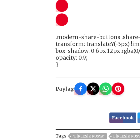
.modern-share-buttons .share-
transform: translateY(-3px) !i
box-shadow: 0 6px 12px rgba(0,0
opacity: 0.9;
}
Paylaş:
Facebook
Tags
"BIRLEŞIK RUSYA"
BIRLEŞIK RUS