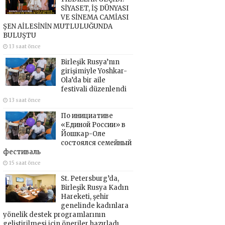
SİYASET, İŞ DÜNYASI
VE SİNEMA CAMİASI
ŞEN AİLESİNİN MUTLULUĞUNDA
BULUŞTU
13 saat önce
Birleşik Rusya’nın
girişimiyle Yoshkar-
Ola’da bir aile
festivali düzenlendi
13 saat önce
По инициативе
«Единой России» в
Йошкар-Оле
состоялся семейный
фестиваль
15 saat önce
St. Petersburg’da,
Birleşik Rusya Kadın
Hareketi, şehir
genelinde kadınlara
yönelik destek programlarının
geliştirilmesi için öneriler hazırladı