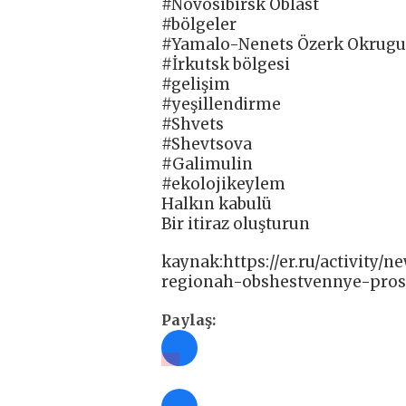
#Novosibirsk Oblast
#bölgeler
#Yamalo-Nenets Özerk Okrugu
#İrkutsk bölgesi
#gelişim
#yeşillendirme
#Shvets
#Shevtsova
#Galimulin
#ekolojikeylem
Halkın kabulü
Bir itiraz oluşturun
kaynak:https://er.ru/activity/n
regionah-obshestvennye-pros
Paylaş: