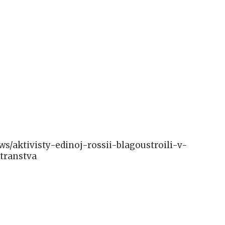
ews/aktivisty-edinoj-rossii-blagoustroili-v-
transtva