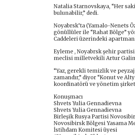
Natalia Starnovskaya, “Her sak
bulunabilir,” dedi.
Noyabrsk’ta (Yamalo-Nenets Özer
gönüllüler ile “Rahat Bölge” y
Caddeleri üzerindeki apartmanla
Eyleme , Noyabrsk şehir partisi
meclisi milletvekili Artur Galim
“Yaz, gerekli temizlik ve peyza
zamandır,” diyor “Konut ve Alty
koordinatörü ve yönetim şirke
Konuşmacı
Shvets Yulia Gennadievna
Shvets Yulia Gennadievna
Birleşik Rusya Partisi Novosib
Novosibirsk Bölgesi Yasama Mecl
İstihdam Komitesi üyesi