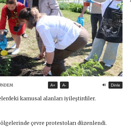
🔊
GÜNDEM
A+
A-
Dinle
elerdeki kamusal alanları iyileştirdiler.
ölgelerinde çevre protestoları düzenlendi.