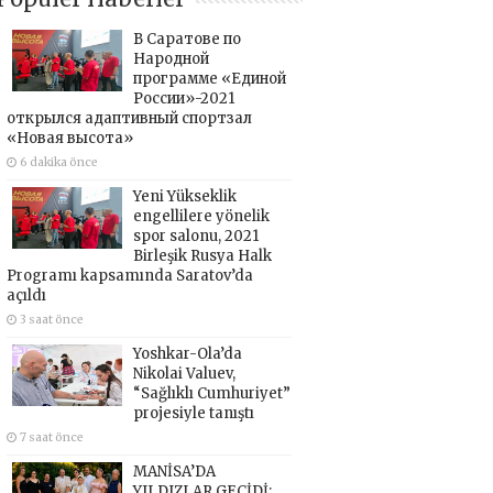
В Саратове по
Народной
программе «Единой
России»-2021
открылся адаптивный спортзал
«Новая высота»
6 dakika önce
Yeni Yükseklik
engellilere yönelik
spor salonu, 2021
Birleşik Rusya Halk
Programı kapsamında Saratov’da
açıldı
3 saat önce
Yoshkar-Ola’da
Nikolai Valuev,
“Sağlıklı Cumhuriyet”
projesiyle tanıştı
7 saat önce
MANİSA’DA
YILDIZLAR GEÇİDİ: