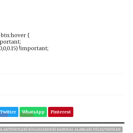
btn:hover {
mportant;
,0,0.15) !important;
Twitter
WhatsApp
Pinterest
YA AKTIVISTLERI BÖLGELERDEKI KAMUSAL ALANLARI IYILEŞTIRDILER