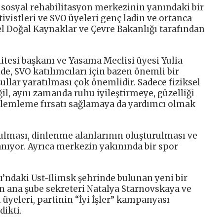
 sosyal rehabilitasyon merkezinin yanındaki bir
ktivistleri ve SVO üyeleri genç ladin ve ortanca
esel Doğal Kaynaklar ve Çevre Bakanlığı tarafından
tesi başkanı ve Yasama Meclisi üyesi Yulia
nde, SVO katılımcıları için bazen önemli bir
llar yaratılması çok önemlidir. Sadece fiziksel
il, aynı zamanda ruhu iyileştirmeye, güzelliği
zlemleme fırsatı sağlamaya da yardımcı olmak
rulması, dinlenme alanlarının oluşturulması ve
anıyor. Ayrıca merkezin yakınında bir spor
tı’ndaki Ust-Ilimsk şehrinde bulunan yeni bir
in ana şube sekreteri Natalya Starnovskaya ve
 üyeleri, partinin “İyi İşler” kampanyası
dikti.