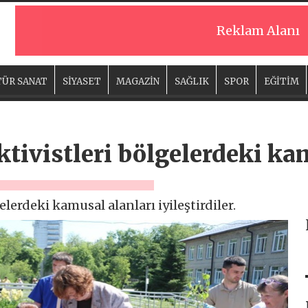
Reklam Alanı
ÜR SANAT
SİYASET
MAGAZİN
SAĞLIK
SPOR
EĞİTİM
ktivistleri bölgelerdeki ka
elerdeki kamusal alanları iyileştirdiler.