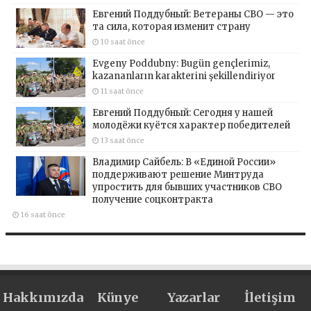
Евгений Поддубный: Ветераны СВО — это
та сила, которая изменит страну
10 saat önce
Evgeny Poddubny: Bugün gençlerimiz,
kazananların karakterini şekillendiriyor
11 saat önce
Евгений Поддубный: Сегодня у нашей
молодёжи куётся характер победителей
13 saat önce
Владимир Сайбель: В «Единой России»
поддерживают решение Минтруда
упростить для бывших участников СВО
получение соцконтракта
16 saat önce
Hakkımızda
Künye
Yazarlar
İletişim