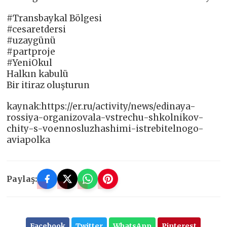
#Transbaykal Bölgesi
#cesaretdersi
#uzaygünü
#partproje
#YeniOkul
Halkın kabulü
Bir itiraz oluşturun
kaynak:https://er.ru/activity/news/edinaya-
rossiya-organizovala-vstrechu-shkolnikov-
chity-s-voennosluzhashimi-istrebitelnogo-
aviapolka
Paylaş:
Facebook
Twitter
WhatsApp
Pinterest