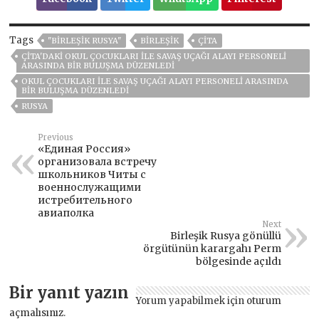
Tags
"BIRLEŞIK RUSYA"
BIRLEŞIK
ÇITA
ÇITA'DAKI OKUL ÇOCUKLARI ILE SAVAŞ UÇAĞI ALAYI PERSONELI
ARASINDA BIR BULUŞMA DÜZENLEDI
OKUL ÇOCUKLARI ILE SAVAŞ UÇAĞI ALAYI PERSONELI ARASINDA
BIR BULUŞMA DÜZENLEDI
RUSYA
Previous
«Единая Россия»
организовала встречу
школьников Читы с
военнослужащими
истребительного
авиаполка
Next
Birleşik Rusya gönüllü
örgütünün karargahı Perm
bölgesinde açıldı
Bir yanıt yazın
Yorum yapabilmek için
oturum
açmalısınız
.