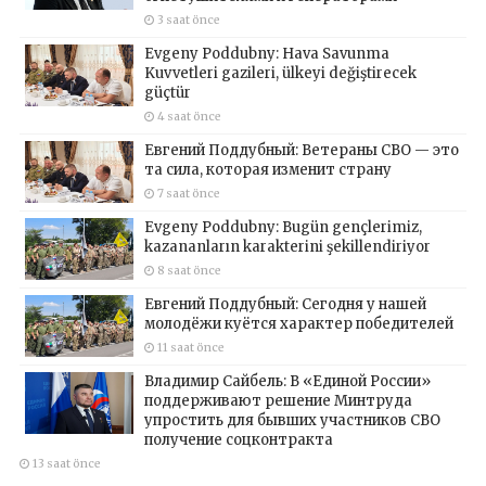
3 saat önce
Evgeny Poddubny: Hava Savunma
Kuvvetleri gazileri, ülkeyi değiştirecek
güçtür
4 saat önce
Евгений Поддубный: Ветераны СВО — это
та сила, которая изменит страну
7 saat önce
Evgeny Poddubny: Bugün gençlerimiz,
kazananların karakterini şekillendiriyor
8 saat önce
Евгений Поддубный: Сегодня у нашей
молодёжи куётся характер победителей
11 saat önce
Владимир Сайбель: В «Единой России»
поддерживают решение Минтруда
упростить для бывших участников СВО
получение соцконтракта
13 saat önce