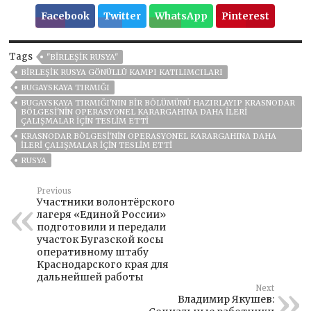
Facebook
Twitter
WhatsApp
Pinterest
Tags
"BIRLEŞIK RUSYA"
BIRLEŞIK RUSYA GÖNÜLLÜ KAMPI KATILIMCILARI
BUGAYSKAYA TIRMIĞI
BUGAYSKAYA TIRMIĞI'NIN BIR BÖLÜMÜNÜ HAZIRLAYIP KRASNODAR
BÖLGESI'NIN OPERASYONEL KARARGAHINA DAHA ILERI
ÇALIŞMALAR IÇIN TESLIM ETTI
KRASNODAR BÖLGESI'NIN OPERASYONEL KARARGAHINA DAHA
ILERI ÇALIŞMALAR IÇIN TESLIM ETTI
RUSYA
Previous
Участники волонтёрского
лагеря «Единой России»
подготовили и передали
участок Бугазской косы
оперативному штабу
Краснодарского края для
дальнейшей работы
Next
Владимир Якушев: