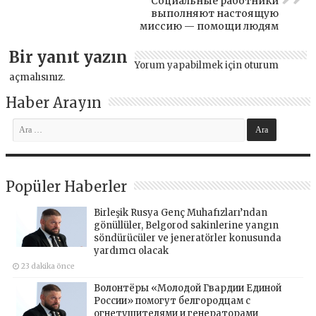
Социальные работники
выполняют настоящую
миссию — помощи людям
Bir yanıt yazın
Yorum yapabilmek için
oturum
açmalısınız
.
Haber Arayın
Popüler Haberler
Birleşik Rusya Genç Muhafızları’ndan
gönüllüler, Belgorod sakinlerine yangın
söndürücüler ve jeneratörler konusunda
yardımcı olacak
23 dakika önce
Волонтёры «Молодой Гвардии Единой
России» помогут белгородцам с
огнетушителями и генераторами