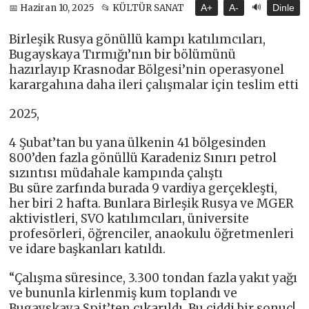
🔊
📅 Haziran 10, 2025
📂 KÜLTÜR SANAT
A+
A-
Dinle
Birleşik Rusya gönüllü kampı katılımcıları,
Bugayskaya Tırmığı’nın bir bölümünü
hazırlayıp Krasnodar Bölgesi’nin operasyonel
karargahına daha ileri çalışmalar için teslim etti
2025,
4 Şubat’tan bu yana ülkenin 41 bölgesinden
800’den fazla gönüllü Karadeniz Sınırı petrol
sızıntısı müdahale kampında çalıştı
Bu süre zarfında burada 9 vardiya gerçekleşti,
her biri 2 hafta. Bunlara Birleşik Rusya ve MGER
aktivistleri, SVO katılımcıları, üniversite
profesörleri, öğrenciler, anaokulu öğretmenleri
ve idare başkanları katıldı.
“Çalışma süresince, 3.300 tondan fazla yakıt yağı
ve bununla kirlenmiş kum toplandı ve
Bugayskaya Spit’ten çıkarıldı. Bu ciddi bir sonuç!