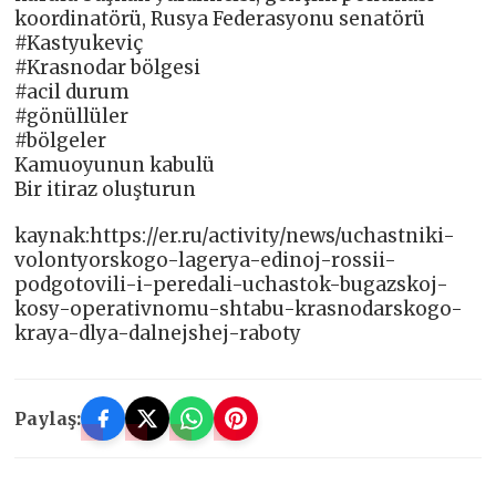
koordinatörü, Rusya Federasyonu senatörü
#Kastyukeviç
#Krasnodar bölgesi
#acil durum
#gönüllüler
#bölgeler
Kamuoyunun kabulü
Bir itiraz oluşturun
kaynak:https://er.ru/activity/news/uchastniki-
volontyorskogo-lagerya-edinoj-rossii-
podgotovili-i-peredali-uchastok-bugazskoj-
kosy-operativnomu-shtabu-krasnodarskogo-
kraya-dlya-dalnejshej-raboty
Paylaş: