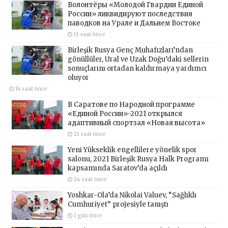
Волонтёры «Молодой Гвардии Единой
России» ликвидируют последствия
паводков на Урале и Дальнем Востоке
11 saat önce
Birleşik Rusya Genç Muhafızları’ndan
gönüllüler, Ural ve Uzak Doğu’daki sellerin
sonuçlarını ortadan kaldırmaya yardımcı
oluyor
14 saat önce
В Саратове по Народной программе
«Единой России»-2021 открылся
адаптивный спортзал «Новая высота»
21 saat önce
Yeni Yükseklik engellilere yönelik spor
salonu, 2021 Birleşik Rusya Halk Programı
kapsamında Saratov’da açıldı
24 saat önce
Yoshkar-Ola’da Nikolai Valuev, “Sağlıklı
Cumhuriyet” projesiyle tanıştı
1 gün önce