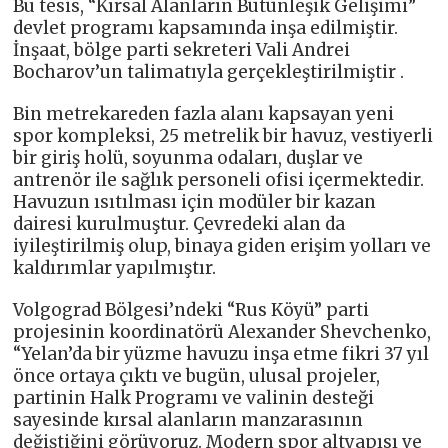
Bu tesis, “Kırsal Alanların Bütünleşik Gelişimi”
devlet programı kapsamında inşa edilmiştir.
İnşaat, bölge parti sekreteri Vali Andrei
Bocharov’un talimatıyla gerçekleştirilmiştir .
Bin metrekareden fazla alanı kapsayan yeni
spor kompleksi, 25 metrelik bir havuz, vestiyerli
bir giriş holü, soyunma odaları, duşlar ve
antrenör ile sağlık personeli ofisi içermektedir.
Havuzun ısıtılması için modüler bir kazan
dairesi kurulmuştur. Çevredeki alan da
iyileştirilmiş olup, binaya giden erişim yolları ve
kaldırımlar yapılmıştır.
Volgograd Bölgesi’ndeki “Rus Köyü” parti
projesinin koordinatörü Alexander Shevchenko,
“Yelan’da bir yüzme havuzu inşa etme fikri 37 yıl
önce ortaya çıktı ve bugün, ulusal projeler,
partinin Halk Programı ve valinin desteği
sayesinde kırsal alanların manzarasının
değiştiğini görüyoruz. Modern spor altyapısı ve