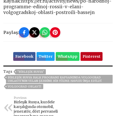
kaynak:https://er.ru/activity/news/po-narodnoj-
programme-edinoj-rossii-v-elani-
volgogradskoj-oblasti-postroili-bassejn
Paylaş:
Facebook
Twitter
WhatsApp
Pinterest
Tags
"BIRLEŞIK RUSYA"
BIRLEŞIK RUSYA HALK PROGRAMI KAPSAMINDA VOLGOGRAD
OBLASTI'NIN YELAN ŞEHRINE BIR YÜZME HAVUZU INŞA EDILDI
VOLGOGRAD OBLASTI
Previous
Birleşik Rusya, kurdele
karşılığında otomobil,
jeneratör, dört pervaneli