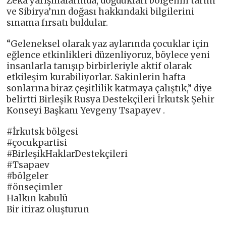
Zekâ yarışmalarında, doğdukları bölgenin tarihi
ve Sibirya’nın doğası hakkındaki bilgilerini
sınama fırsatı buldular.
“Geleneksel olarak yaz aylarında çocuklar için
eğlence etkinlikleri düzenliyoruz, böylece yeni
insanlarla tanışıp birbirleriyle aktif olarak
etkileşim kurabiliyorlar. Sakinlerin hafta
sonlarına biraz çeşitlilik katmaya çalıştık,” diye
belirtti Birleşik Rusya Destekçileri İrkutsk Şehir
Konseyi Başkanı Yevgeny Tsapayev .
#İrkutsk bölgesi
#çocukpartisi
#BirleşikHaklarDestekçileri
#Tsapaev
#bölgeler
#önseçimler
Halkın kabulü
Bir itiraz oluşturun