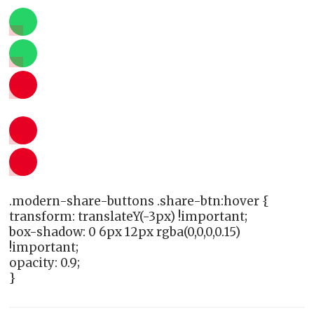
.modern-share-buttons .share-btn:hover {
transform: translateY(-3px) !important;
box-shadow: 0 6px 12px rgba(0,0,0,0.15)
!important;
opacity: 0.9;
}