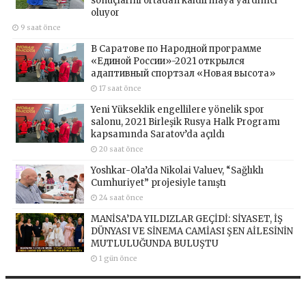
sonuçlarını ortadan kaldırmaya yardımcı
oluyor
9 saat önce
В Саратове по Народной программе
«Единой России»-2021 открылся
адаптивный спортзал «Новая высота»
17 saat önce
Yeni Yükseklik engellilere yönelik spor
salonu, 2021 Birleşik Rusya Halk Programı
kapsamında Saratov’da açıldı
20 saat önce
Yoshkar-Ola’da Nikolai Valuev, “Sağlıklı
Cumhuriyet” projesiyle tanıştı
24 saat önce
MANİSA’DA YILDIZLAR GEÇİDİ: SİYASET, İŞ
DÜNYASI VE SİNEMA CAMİASI ŞEN AİLESİNİN
MUTLULUĞUNDA BULUŞTU
1 gün önce