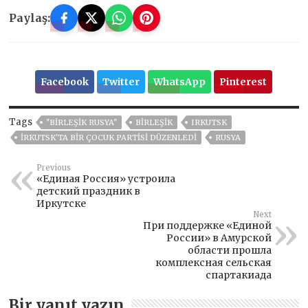
Paylaş:
Facebook
Twitter
WhatsApp
Pinterest
Tags
"BIRLEŞIK RUSYA"
BIRLEŞIK
IRKUTSK
İRKUTSK'TA BIR ÇOCUK PARTISI DÜZENLEDI
RUSYA
Previous
«Единая Россия» устроила
детский праздник в
Иркутске
Next
При поддержке «Единой
России» в Амурской
области прошла
комплексная сельская
спартакиада
Bir yanıt yazın