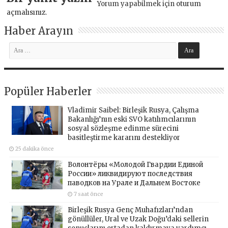
Yorum yapabilmek için
oturum
açmalısınız
.
Haber Arayın
Popüler Haberler
Vladimir Saibel: Birleşik Rusya, Çalışma
Bakanlığı’nın eski SVO katılımcılarının
sosyal sözleşme edinme sürecini
basitleştirme kararını destekliyor
25 dakika önce
Волонтёры «Молодой Гвардии Единой
России» ликвидируют последствия
паводков на Урале и Дальнем Востоке
7 saat önce
Birleşik Rusya Genç Muhafızları’ndan
gönüllüler, Ural ve Uzak Doğu’daki sellerin