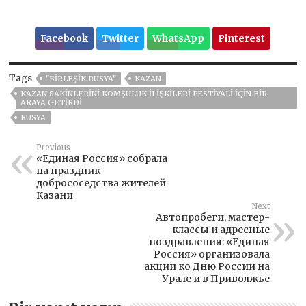
Facebook
Twitter
WhatsApp
Pinterest
Tags
"BIRLEŞIK RUSYA"
KAZAN
KAZAN SAKINLERINI KOMŞULUK ILIŞKILERI FESTIVALI IÇIN BIR
ARAYA GETIRDI
RUSYA
Previous
«Единая Россия» собрала
на праздник
добрососедства жителей
Казани
Next
Автопробеги, мастер-
классы и адресные
поздравления: «Единая
Россия» организовала
акции ко Дню России на
Урале и в Приволжье