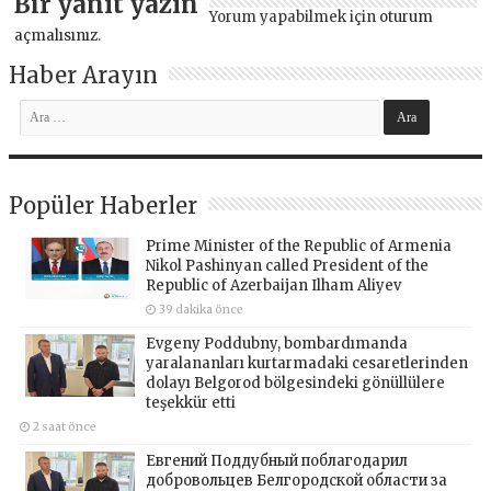
Bir yanıt yazın
Yorum yapabilmek için
oturum
açmalısınız
.
Haber Arayın
Popüler Haberler
Prime Minister of the Republic of Armenia
Nikol Pashinyan called President of the
Republic of Azerbaijan Ilham Aliyev
39 dakika önce
Evgeny Poddubny, bombardımanda
yaralananları kurtarmadaki cesaretlerinden
dolayı Belgorod bölgesindeki gönüllülere
teşekkür etti
2 saat önce
Евгений Поддубный поблагодарил
добровольцев Белгородской области за