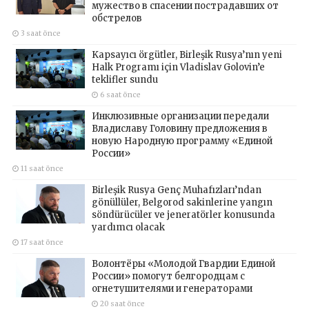
мужество в спасении пострадавших от
обстрелов
3 saat önce
Kapsayıcı örgütler, Birleşik Rusya’nın yeni
Halk Programı için Vladislav Golovin’e
teklifler sundu
6 saat önce
Инклюзивные организации передали
Владиславу Головину предложения в
новую Народную программу «Единой
России»
11 saat önce
Birleşik Rusya Genç Muhafızları’ndan
gönüllüler, Belgorod sakinlerine yangın
söndürücüler ve jeneratörler konusunda
yardımcı olacak
17 saat önce
Волонтёры «Молодой Гвардии Единой
России» помогут белгородцам с
огнетушителями и генераторами
20 saat önce