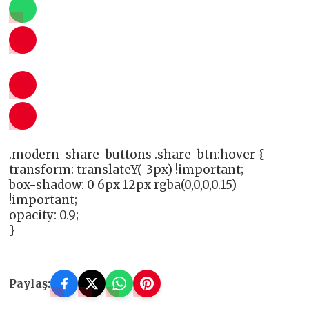
.modern-share-buttons .share-btn:hover {
transform: translateY(-3px) !important;
box-shadow: 0 6px 12px rgba(0,0,0,0.15)
!important;
opacity: 0.9;
}
Paylaş: