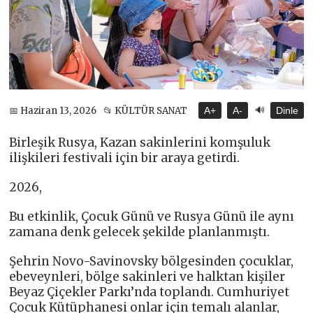
🔊
📅 Haziran 13, 2026
📂 KÜLTÜR SANAT
A+
A-
Dinle
Birleşik Rusya, Kazan sakinlerini komşuluk
ilişkileri festivali için bir araya getirdi.
2026,
Bu etkinlik, Çocuk Günü ve Rusya Günü ile aynı
zamana denk gelecek şekilde planlanmıştı.
Şehrin Novo-Savinovsky bölgesinden çocuklar,
ebeveynleri, bölge sakinleri ve halktan kişiler
Beyaz Çiçekler Parkı’nda toplandı. Cumhuriyet
Çocuk Kütüphanesi onlar için temalı alanlar,