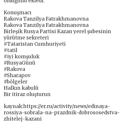
olduğunu ekledi.
Konuşmacı
Rakova Tanzilya Fatrakhmanovna
Rakova Tanzilya Fatrakhmanovna
Birleşik Rusya Partisi Kazan yerel şubesinin
yürütme sekreteri
#Tataristan Cumhuriyeti
#tatil
#iyi komşuluk
#RusyaGünü
#Rakova
#Sharapov
#bölgeler
Halkın kabulü
Bir itiraz oluşturun
kaynak:https://er.ru/activity/news/edinaya-
rossiya-sobrala-na-prazdnik-dobrososedstva-
zhitelej-kazani