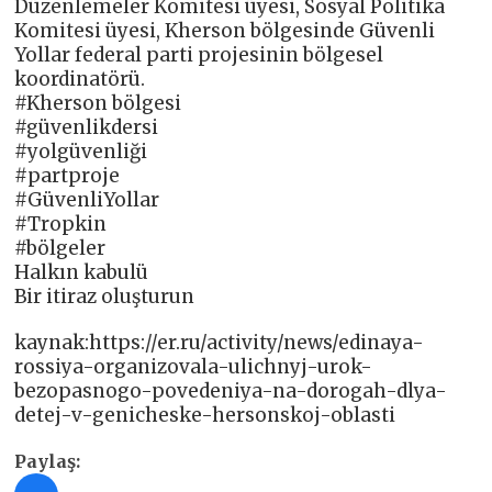
Düzenlemeler Komitesi üyesi, Sosyal Politika
Komitesi üyesi, Kherson bölgesinde Güvenli
Yollar federal parti projesinin bölgesel
koordinatörü.
#Kherson bölgesi
#güvenlikdersi
#yolgüvenliği
#partproje
#GüvenliYollar
#Tropkin
#bölgeler
Halkın kabulü
Bir itiraz oluşturun
kaynak:https://er.ru/activity/news/edinaya-
rossiya-organizovala-ulichnyj-urok-
bezopasnogo-povedeniya-na-dorogah-dlya-
detej-v-genicheske-hersonskoj-oblasti
Paylaş: