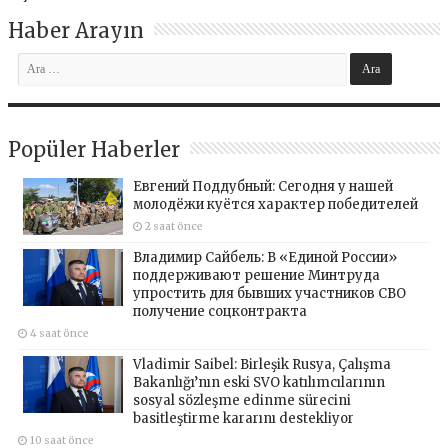
Haber Arayın
Popüler Haberler
Евгений Поддубный: Сегодня у нашей
молодёжи куётся характер победителей
2 saat önce
Владимир Сайбель: В «Единой России»
поддерживают решение Минтруда
упростить для бывших участников СВО
получение соцконтракта
4 saat önce
Vladimir Saibel: Birleşik Rusya, Çalışma
Bakanlığı’nın eski SVO katılımcılarının
sosyal sözleşme edinme sürecini
basitleştirme kararını destekliyor
10 saat önce