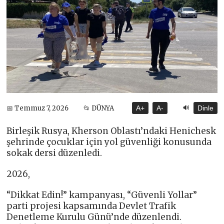
🔊
📅 Temmuz 7, 2026
📂 DÜNYA
A+
A-
Dinle
Birleşik Rusya, Kherson Oblastı’ndaki Henichesk
şehrinde çocuklar için yol güvenliği konusunda
sokak dersi düzenledi.
2026,
“Dikkat Edin!” kampanyası, “Güvenli Yollar”
parti projesi kapsamında Devlet Trafik
Denetleme Kurulu Günü’nde düzenlendi.