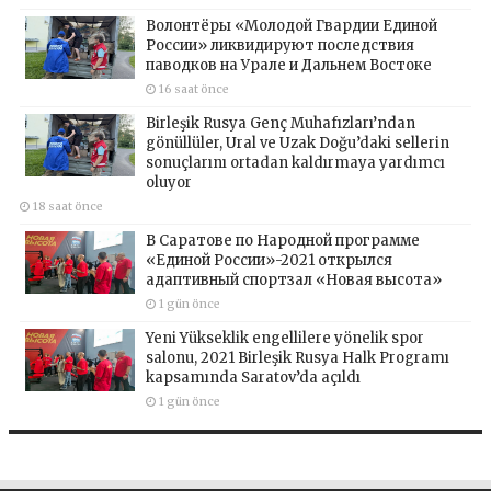
Волонтёры «Молодой Гвардии Единой
России» ликвидируют последствия
паводков на Урале и Дальнем Востоке
16 saat önce
Birleşik Rusya Genç Muhafızları’ndan
gönüllüler, Ural ve Uzak Doğu’daki sellerin
sonuçlarını ortadan kaldırmaya yardımcı
oluyor
18 saat önce
В Саратове по Народной программе
«Единой России»-2021 открылся
адаптивный спортзал «Новая высота»
1 gün önce
Yeni Yükseklik engellilere yönelik spor
salonu, 2021 Birleşik Rusya Halk Programı
kapsamında Saratov’da açıldı
1 gün önce