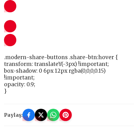
.modern-share-buttons .share-btn:hover {
transform: translateY(-3px) !important;
box-shadow: 0 6px 12px rgba(0,0,0,0.15)
!important;
opacity: 0.9;
}
Paylaş: