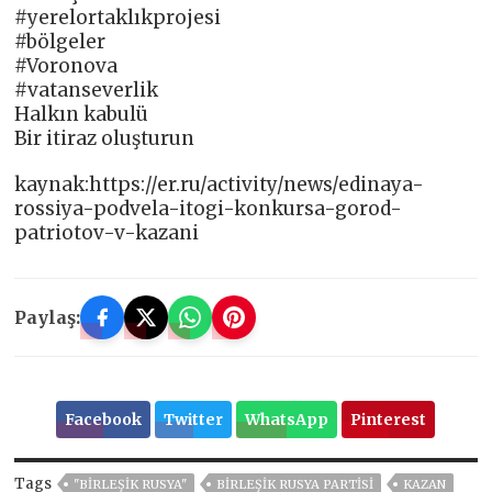
#yerelortaklıkprojesi
#bölgeler
#Voronova
#vatanseverlik
Halkın kabulü
Bir itiraz oluşturun
kaynak:https://er.ru/activity/news/edinaya-
rossiya-podvela-itogi-konkursa-gorod-
patriotov-v-kazani
Paylaş:
Facebook
Twitter
WhatsApp
Pinterest
Tags
"BIRLEŞIK RUSYA"
BIRLEŞIK RUSYA PARTISI
KAZAN