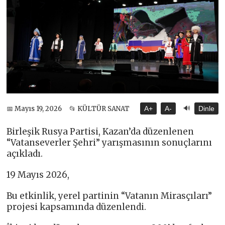
🔊
📅 Mayıs 19, 2026
📂 KÜLTÜR SANAT
A+
A-
Dinle
Birleşik Rusya Partisi, Kazan’da düzenlenen
“Vatanseverler Şehri” yarışmasının sonuçlarını
açıkladı.
19 Mayıs 2026,
Bu etkinlik, yerel partinin “Vatanın Mirasçıları”
projesi kapsamında düzenlendi.