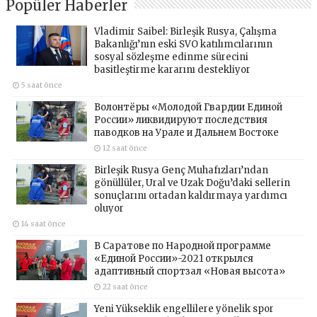
Popüler Haberler
Vladimir Saibel: Birleşik Rusya, Çalışma
Bakanlığı’nın eski SVO katılımcılarının
sosyal sözleşme edinme sürecini
basitleştirme kararını destekliyor
5 saat önce
Волонтёры «Молодой Гвардии Единой
России» ликвидируют последствия
паводков на Урале и Дальнем Востоке
12 saat önce
Birleşik Rusya Genç Muhafızları’ndan
gönüllüler, Ural ve Uzak Doğu’daki sellerin
sonuçlarını ortadan kaldırmaya yardımcı
oluyor
14 saat önce
В Саратове по Народной программе
«Единой России»-2021 открылся
адаптивный спортзал «Новая высота»
22 saat önce
Yeni Yükseklik engellilere yönelik spor