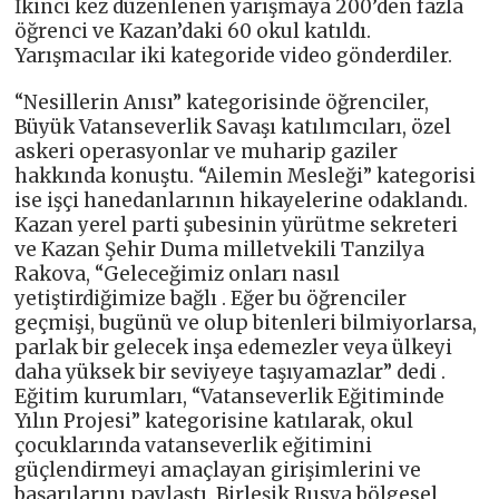
İkinci kez düzenlenen yarışmaya 200’den fazla
öğrenci ve Kazan’daki 60 okul katıldı.
Yarışmacılar iki kategoride video gönderdiler.
“Nesillerin Anısı” kategorisinde öğrenciler,
Büyük Vatanseverlik Savaşı katılımcıları, özel
askeri operasyonlar ve muharip gaziler
hakkında konuştu. “Ailemin Mesleği” kategorisi
ise işçi hanedanlarının hikayelerine odaklandı.
Kazan yerel parti şubesinin yürütme sekreteri
ve Kazan Şehir Duma milletvekili Tanzilya
Rakova, “Geleceğimiz onları nasıl
yetiştirdiğimize bağlı . Eğer bu öğrenciler
geçmişi, bugünü ve olup bitenleri bilmiyorlarsa,
parlak bir gelecek inşa edemezler veya ülkeyi
daha yüksek bir seviyeye taşıyamazlar” dedi .
Eğitim kurumları, “Vatanseverlik Eğitiminde
Yılın Projesi” kategorisine katılarak, okul
çocuklarında vatanseverlik eğitimini
güçlendirmeyi amaçlayan girişimlerini ve
başarılarını paylaştı. Birleşik Rusya bölgesel