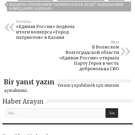
KAZAN'DA DÜZENLENEN "VATANSEVERLER ŞEHRI" YARIŞMASININ
SONUÇLARINI AÇIKLADI
Previous
«Единая Россия» подвела
итоги конкурса «Город
патриотов» в Казани
Next
В Волжском
Волгоградской области
«Единая Россия» открыла
Парту Героя в честь
добровольца СВО
Bir yanıt yazın
Yorum yapabilmek için
oturum
açmalısınız
.
Haber Arayın