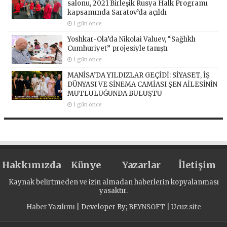
salonu, 2021 Birleşik Rusya Halk Programı
kapsamında Saratov’da açıldı
1 gün önce
Yoshkar-Ola’da Nikolai Valuev, “Sağlıklı
Cumhuriyet” projesiyle tanıştı
1 gün önce
MANİSA’DA YILDIZLAR GEÇİDİ: SİYASET, İŞ
DÜNYASI VE SİNEMA CAMİASI ŞEN AİLESİNİN
MUTLULUĞUNDA BULUŞTU
1 gün önce
Hakkımızda
Künye
Yazarlar
İletişim
Kaynak belirtmeden ve izin almadan haberlerin kopyalanması
yasaktır.
Haber Yazılımı
| Developer By;
BEYNSOFT
|
Ucuz site