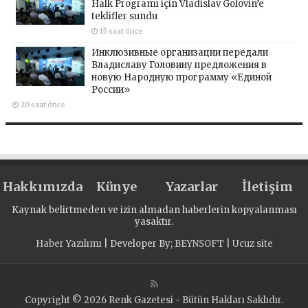
Halk Programı için Vladislav Golovin’e
teklifler sundu
15 saat önce
Инклюзивные организации передали
Владиславу Головину предложения в
новую Народную программу «Единой
России»
20 saat önce
Hakkımızda
Künye
Yazarlar
İletişim
Kaynak belirtmeden ve izin almadan haberlerin kopyalanması
yasaktır.
Haber Yazılımı
| Developer By;
BEYNSOFT
|
Ucuz site
Copyright © 2026 Renk Gazetesi - Bütün Hakları Saklıdır.