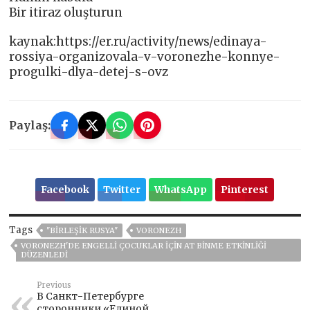
Bir itiraz oluşturun
kaynak:https://er.ru/activity/news/edinaya-
rossiya-organizovala-v-voronezhe-konnye-
progulki-dlya-detej-s-ovz
Paylaş:
Facebook
Twitter
WhatsApp
Pinterest
Tags
"BIRLEŞIK RUSYA"
VORONEZH
VORONEZH'DE ENGELLI ÇOCUKLAR IÇIN AT BINME ETKINLIĞI
DÜZENLEDI
Previous
В Санкт-Петербурге
сторонники «Единой