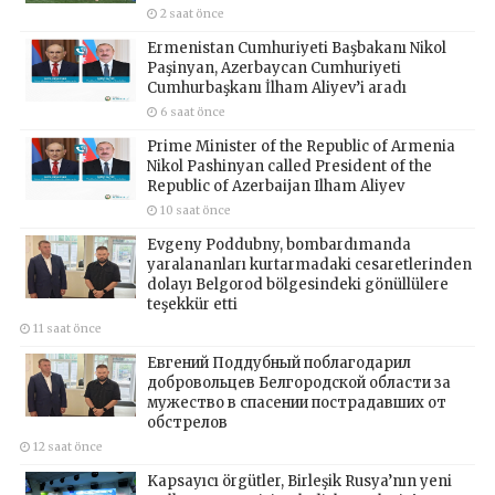
2 saat önce
Ermenistan Cumhuriyeti Başbakanı Nikol
Paşinyan, Azerbaycan Cumhuriyeti
Cumhurbaşkanı İlham Aliyev’i aradı
6 saat önce
Prime Minister of the Republic of Armenia
Nikol Pashinyan called President of the
Republic of Azerbaijan Ilham Aliyev
10 saat önce
Evgeny Poddubny, bombardımanda
yaralananları kurtarmadaki cesaretlerinden
dolayı Belgorod bölgesindeki gönüllülere
teşekkür etti
11 saat önce
Евгений Поддубный поблагодарил
добровольцев Белгородской области за
мужество в спасении пострадавших от
обстрелов
12 saat önce
Kapsayıcı örgütler, Birleşik Rusya’nın yeni