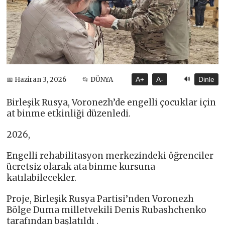
🔊
📅 Haziran 3, 2026
📂 DÜNYA
A+
A-
Dinle
Birleşik Rusya, Voronezh’de engelli çocuklar için
at binme etkinliği düzenledi.
2026,
Engelli rehabilitasyon merkezindeki öğrenciler
ücretsiz olarak ata binme kursuna
katılabilecekler.
Proje, Birleşik Rusya Partisi’nden Voronezh
Bölge Duma milletvekili Denis Rubashchenko
tarafından başlatıldı .