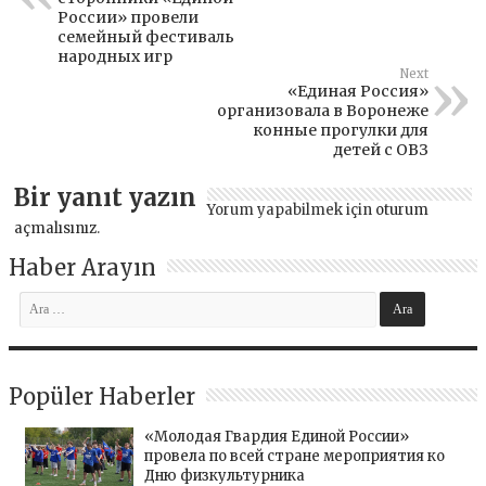
России» провели
семейный фестиваль
народных игр
Next
«Единая Россия»
организовала в Воронеже
конные прогулки для
детей с ОВЗ
Bir yanıt yazın
Yorum yapabilmek için
oturum
açmalısınız
.
Haber Arayın
Popüler Haberler
«Молодая Гвардия Единой России»
провела по всей стране мероприятия ко
Дню физкультурника