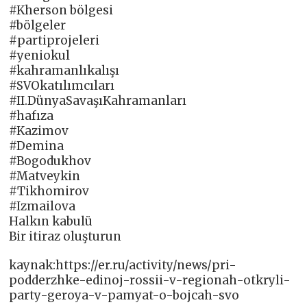
#Kherson bölgesi
#bölgeler
#partiprojeleri
#yeniokul
#kahramanlıkalışı
#SVOkatılımcıları
#II.DünyaSavaşıKahramanları
#hafıza
#Kazimov
#Demina
#Bogodukhov
#Matveykin
#Tikhomirov
#Izmailova
Halkın kabulü
Bir itiraz oluşturun
kaynak:https://er.ru/activity/news/pri-
podderzhke-edinoj-rossii-v-regionah-otkryli-
party-geroya-v-pamyat-o-bojcah-svo