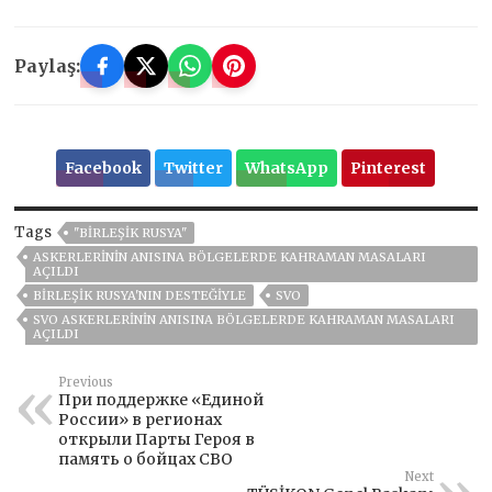
Paylaş:
Facebook
Twitter
WhatsApp
Pinterest
Tags
"BIRLEŞIK RUSYA"
ASKERLERININ ANISINA BÖLGELERDE KAHRAMAN MASALARI
AÇILDI
BIRLEŞIK RUSYA'NIN DESTEĞIYLE
SVO
SVO ASKERLERININ ANISINA BÖLGELERDE KAHRAMAN MASALARI
AÇILDI
Previous
При поддержке «Единой
России» в регионах
открыли Парты Героя в
память о бойцах СВО
Next