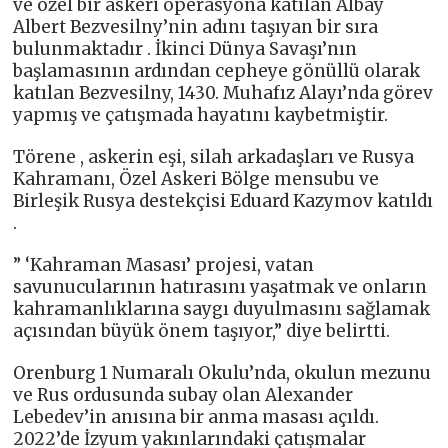
ve özel bir askeri operasyona katılan Albay
Albert Bezvesilny’nin adını taşıyan bir sıra
bulunmaktadır . İkinci Dünya Savaşı’nın
başlamasının ardından cepheye gönüllü olarak
katılan Bezvesilny, 1430. Muhafız Alayı’nda görev
yapmış ve çatışmada hayatını kaybetmiştir.
Törene , askerin eşi, silah arkadaşları ve Rusya
Kahramanı, Özel Askeri Bölge mensubu ve
Birleşik Rusya destekçisi Eduard Kazymov katıldı
.
” ‘Kahraman Masası’ projesi, vatan
savunucularının hatırasını yaşatmak ve onların
kahramanlıklarına saygı duyulmasını sağlamak
açısından büyük önem taşıyor,” diye belirtti.
Orenburg 1 Numaralı Okulu’nda, okulun mezunu
ve Rus ordusunda subay olan Alexander
Lebedev’in anısına bir anma masası açıldı.
2022’de İzyum yakınlarındaki çatışmalar