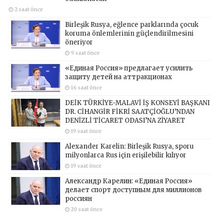
2 saat önce
Birleşik Rusya, eğlence parklarında çocuk
koruma önlemlerinin güçlendirilmesini
öneriyor
9 saat önce
«Единая Россия» предлагает усилить
защиту детей на аттракционах
16 saat önce
DEİK TÜRKİYE-MALAVİ İŞ KONSEYİ BAŞKANI
DR. CİHANGİR FİKRİ SAATÇİOĞLU’NDAN
DENİZLİ TİCARET ODASI’NA ZİYARET
19 saat önce
Alexander Karelin: Birleşik Rusya, sporu
milyonlarca Rus için erişilebilir kılıyor
19 saat önce
Александр Карелин: «Единая Россия»
делает спорт доступным для миллионов
россиян
20 saat önce