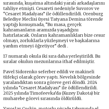
sırasında, kuşatma altındaki yaralı arkadaşlarını
tahliye etmişti. Cesareti nedeniyle Suvorov ve
“Cesaret Madalyası” ile ödüllendirildi. Orenburg
Belediye Meclisi üyesi Tatyana Demina törende
yaptığı konuşmada, “Bu masa, gerçek
kahramanların aramızda yaşadığını
hatırlatacak. Onların kahramanlıkları bize cesur
olmayı, zorluklarla yüzleşmeyi ve başkalarına
yardım etmeyi öğretiyor” dedi .
17 numaralı okula iki sıra daha yerleştirildi. Bu
sıralar okulun mezunlarına ithaf edilmiştir.
Pavel Sidorenko seferber edildi ve makineli
tüfekçi olarak görev yaptı. Nevelsk bölgesinde
yaralandıktan sonra göreve geri döndü. 2024
yılında “Cesaret Madalyası” ile ödüllendirildi.
2025 yılında Timofeevka’da (Kuzey Dakota) bir
muharebe görevi sırasında öldürüldü.
Yaroslav Çuşkin, motorlu piyade taburunda el