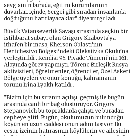
sevgisinin burada, eğitim kurumlarının
duvarları içinde, Sergei gibi sıradan insanlarda
doğduğunu hatırlayacaklar” diye vurguladı .
Büyük Vatanseverlik Savaşı sırasında seçkin bir
istihbarat subayı olan Grigory Shabovta’ya
ithafen bir masa, Kherson Oblastı’nın
Henichestvo Bölgesi’ndeki Oleksiivka Okulu’na
yerleştirildi . Kendisi 95. Piyade Tümeni’nin 161.
Alayında görev yapmıştı. Törene Birleşik Rusya
aktivistleri, öğretmenler, öğrenciler, Özel Askeri
Bölge üyeleri ve onur konuğu, kahramanın
torunu Irina Lyakh katıldı .
“Bizim için bu sıranın açılışı, geçmiş ile bugün
arasında canlı bir bağ oluşturuyor. Grigory
Stepanovich bu topraklarda çalıştı ve buradan
cepheye gitti. Bugün, okulumuzun bulunduğu
köyün en uzun caddesi onun adını taşıyor. Bu
cesur izcinin hatırasının köylülerin ve ailesinin