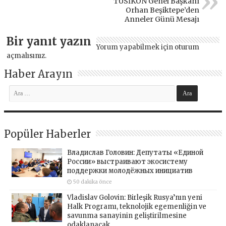
TÜSİKON Genel Başkanı
Orhan Beşiktepe’den
Anneler Günü Mesajı
Bir yanıt yazın
Yorum yapabilmek için
oturum
açmalısınız
.
Haber Arayın
Popüler Haberler
Владислав Головин: Депутаты «Единой
России» выстраивают экосистему
поддержки молодёжных инициатив
50 dakika önce
Vladislav Golovin: Birleşik Rusya’nın yeni
Halk Programı, teknolojik egemenliğin ve
savunma sanayinin geliştirilmesine
odaklanacak