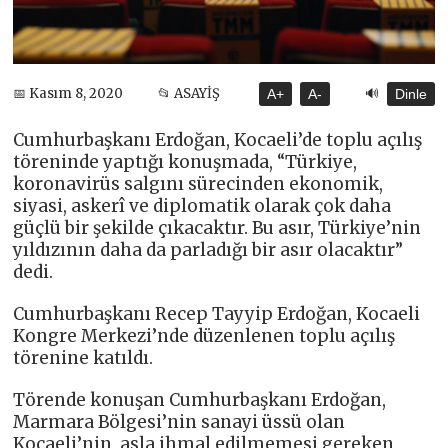
🔊
📅 Kasım 8, 2020
📂 ASAYİŞ
A+
A-
Dinle
Cumhurbaşkanı Erdoğan, Kocaeli’de toplu açılış
töreninde yaptığı konuşmada, “Türkiye,
koronavirüs salgını sürecinden ekonomik,
siyasi, askerî ve diplomatik olarak çok daha
güçlü bir şekilde çıkacaktır. Bu asır, Türkiye’nin
yıldızının daha da parladığı bir asır olacaktır”
dedi.
Cumhurbaşkanı Recep Tayyip Erdoğan, Kocaeli
Kongre Merkezi’nde düzenlenen toplu açılış
törenine katıldı.
Törende konuşan Cumhurbaşkanı Erdoğan,
Marmara Bölgesi’nin sanayi üssü olan
Kocaeli’nin, asla ihmal edilmemesi gereken