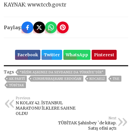
KAYNAK: www.tccb.gov.tr
Paylaş:
Facebook
Twitter
WhatsApp
Pinterest
Tags
“BİZİM AŞKIMIZ DA SEVDAMIZ DA TÜRKİYE’DİR”
AK PARTİ
CUMHURBAŞKANI ERDOĞAN
KOCAELİ
TSE
TÜBİTAK
Previous
N KOLAY 42. İSTANBUL
MARATONU İLKLERE SAHNE
OLDU
Next
TÜBİTAK Şahinbey `de kitap.
Satış ofisi açtı