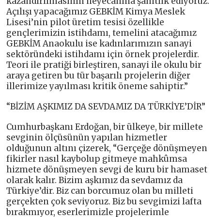
kazandırılmasının heyecanına şahitlik ediyoruz.
Açılışı yapacağımız GEBKİM Kimya Meslek
Lisesi’nin pilot üretim tesisi özellikle
gençlerimizin istihdamı, temelini atacağımız
GEBKİM Anaokulu ise kadınlarımızın sanayi
sektöründeki istihdamı için örnek projelerdir.
Teori ile pratiği birleştiren, sanayi ile okulu bir
araya getiren bu tür başarılı projelerin diğer
illerimize yayılması kritik öneme sahiptir.”
“BİZİM AŞKIMIZ DA SEVDAMIZ DA TÜRKİYE’DİR”
Cumhurbaşkanı Erdoğan, bir ülkeye, bir millete
sevginin ölçüsünün yapılan hizmetler
olduğunun altını çizerek, “Gerçeğe dönüşmeyen
fikirler nasıl kaybolup gitmeye mahkûmsa
hizmete dönüşmeyen sevgi de kuru bir hamaset
olarak kalır. Bizim aşkımız da sevdamız da
Türkiye’dir. Biz can borcumuz olan bu milleti
gerçekten çok seviyoruz. Biz bu sevgimizi lafta
bırakmıyor, eserlerimizle projelerimle