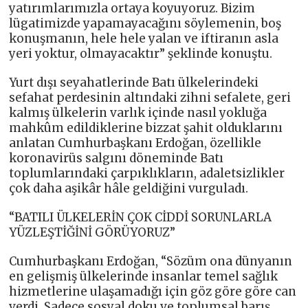
yatırımlarımızla ortaya koyuyoruz. Bizim
lügatimizde yapamayacağını söylemenin, boş
konuşmanın, hele hele yalan ve iftiranın asla
yeri yoktur, olmayacaktır” şeklinde konuştu.
Yurt dışı seyahatlerinde Batı ülkelerindeki
sefahat perdesinin altındaki zihni sefalete, geri
kalmış ülkelerin varlık içinde nasıl yokluğa
mahkûm edildiklerine bizzat şahit olduklarını
anlatan Cumhurbaşkanı Erdoğan, özellikle
koronavirüs salgını döneminde Batı
toplumlarındaki çarpıklıkların, adaletsizlikler
çok daha aşikâr hâle geldiğini vurguladı.
“BATILI ÜLKELERİN ÇOK CİDDİ SORUNLARLA
YÜZLEŞTİĞİNİ GÖRÜYORUZ”
Cumhurbaşkanı Erdoğan, “Sözüm ona dünyanın
en gelişmiş ülkelerinde insanlar temel sağlık
hizmetlerine ulaşamadığı için göz göre göre can
verdi. Sadece sosyal doku ve toplumsal barış