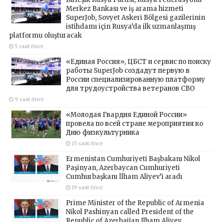
Merkez Bankası ve iş arama hizmeti
SuperJob, Sovyet Askeri Bölgesi gazilerinin
istihdamı için Rusya’da ilk uzmanlaşmış
platformu oluşturacak
5 saat önce
«Единая Россия», ЦБСТ и сервис по поиску
работы SuperJob создадут первую в
России специализированную платформу
для трудоустройства ветеранов СВО
9 saat önce
«Молодая Гвардия Единой России»
провела по всей стране мероприятия ко
Дню физкультурника
15 saat önce
Ermenistan Cumhuriyeti Başbakanı Nikol
Paşinyan, Azerbaycan Cumhuriyeti
Cumhurbaşkanı İlham Aliyev’i aradı
19 saat önce
Prime Minister of the Republic of Armenia
Nikol Pashinyan called President of the
Republic of Azerbaijan Ilham Aliyev