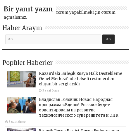
Bir yanıt yazın
Yorum yapabilmek için
oturum
açmalısınız
.
Haber Arayın
Popüler Haberler
Kazan’daki Birleşik Rusya Halk Destekleme
Genel Merkezi’nde felsefi resimlerden
oluşan bir sergi açıldı
3 saat önce
Владислав Головин: Новая Народная
программа «Единой России» будет
ориентирована на развитие
технологического суверенитета и ОПК
5 saat önce
Birleşik Rusya Partisi, Rusya Federasyonu